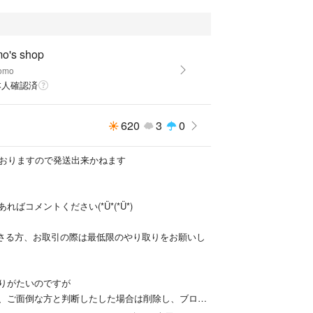
o's shop
omo
本人確認済
620
3
0
海外におりますので発送出来かねます
ればコメントください(*Ü*(*Ü*)
してくださる方、お取引の際は最低限のやり取りをお願いし
ありがたいのですが
、ご面倒な方と判断したした場合は削除し、ブロッ