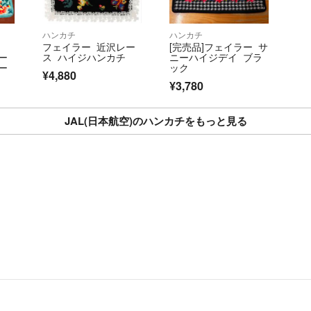
ハンカチ
ハンカチ
フェイラー 近沢レー
[完売品]フェイラー サ
ー
ス ハイジハンカチ
ニーハイジデイ ブラ
ー
ック
¥4,880
¥3,780
JAL(日本航空)のハンカチをもっと見る