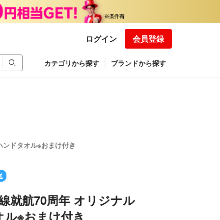
ログイン
会員登録
カテゴリから探す
ブランドから探す
 ハンドタオル※おまけ付き
送
国際線就航70周年 オリジナル
オル※おまけ付き