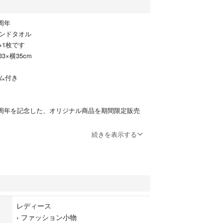
周年
ハンドタオル
※1枚です
3×横35cm
ム付き
70周年を記念した、オリジナル商品を期間限定販売
6B型機「City of Tokyo号」をデザインした、ジャ
続きを表示する
ル。
ンシスコなど、航路のイメージから生まれたモチー
る「今治タオル」ですので、自宅でも旅先でも、そ
感じることができます。今治タオルについて「今治
タオル工業組合の組合員企業が製造した地域ブラン
レディース
のうち、独自の品質基準に合格した認定商品のみが
›
ファッション小物
るタオルです。四国愛媛県北部でタオルの産地とし