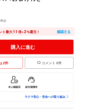
送料込
11
2
確認する
ント最大
倍+
%還元！
購入に進む
 2件
コメント 0件
本人確認済
紛失補償有
ラクマ安心・安全への取り組み