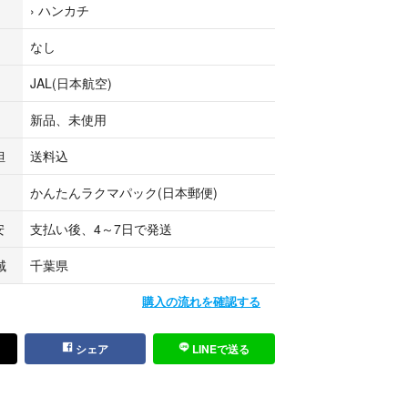
›
ハンカチ
歴史を持ち、肌触りのやわらかさや吸水性に富み、そ
定評があります。
なし
JAL(日本航空)
質な方はご遠慮ください
新品、未使用
の缶バッジをお付けします
担
送料込
かんたんラクマパック(日本郵便)
、評価に不安のある方、評価ゼロの方はトラブル回避の
かねます
安
支払い後、4～7日で発送
域
千葉県
購入の流れを確認する
シェア
LINEで送る