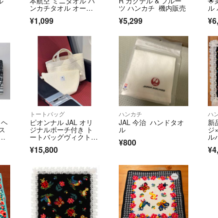
ル
本航空 ミニタオル ハ
R カクテル & フルー

ンカチタオル オーガ
ツ ハンカチ 機内販売
ル
ニックコットン トラ
¥1,099
¥5,299
¥6
ベルエアポート 汗拭
きタオル 飛行機 グッ
ズ
トートバッグ
ハンカチ
ハ
 ヘ
ピオンナル JAL オリ
JAL 今治 ハンドタオ
新
ス
ジナルポーチ付き ト
ル
ジ
ートバッグヴィクトリ
ル
¥800
ア 新品
¥15,800
¥4