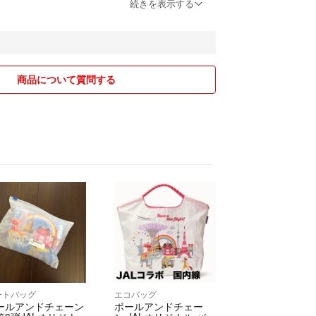
だきます
続きを表示する
完了後、4～7日後に発送に設定しております。(最短
)
いただけると幸いです。
商品について質問する
7日を過ぎたことはございません。
ートバッグ
エコバッグ
ールアンドチェーン
ボールアンドチェー