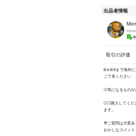
出品者情報
Mom
mom
取引の評価
8/4-8/9まで
ご了承ください
💡気になるものがあ
🙇🏻‍♀️購入
ます。
💬ご質問は大変
おかしなコメント