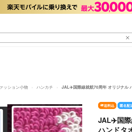
ァッション小物
ハンカチ
JAL✈️国際線就航70周年 オリジナル
送料込
匿名配
JAL✈️
ハンドタ