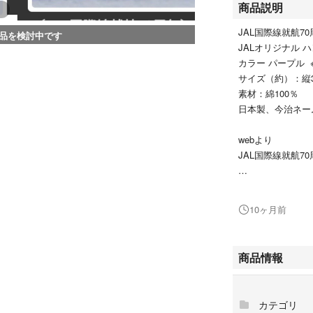
商品説明
JAL国際線就航70
品を検討中です
JALオリジナル 
カラー パープル 
サイズ（約）：縦3
素材：綿100％
日本製、今治ネー
webより
JAL国際線就航
JAL初の国際線DC-
パンメイドのタオ
10ヶ月前
ハワイやサンフラ
フがポイント。
品質には定評のあ
商品情報
の上質な肌触りを
タオル」とは四国
ド「今治タオル」
カテゴリ
名乗ることができ