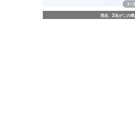
3 / 5
2
現在、
名がこの商