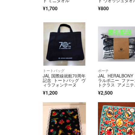
ト ミニタオル
ト ウオッシュタオ
¥1,700
¥800
トートバッグ
ポーチ
JAL 国際線就航70周年
JAL HERALBONY
記念 トートバッグ ヴ
ラルボニー ファー
ィラフォンテーヌ
トクラス アメニテ
ィ ポーチ
¥1,200
¥2,500