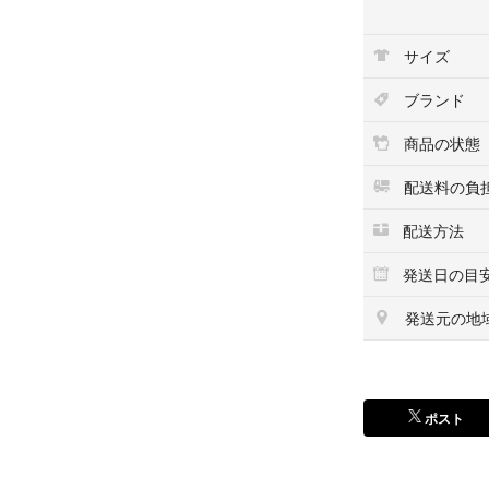
て100年以上の
の品質は国内外で
サイズ
新品未使用
ブランド
自宅保管
気になる方、神経
商品の状態
💡画像4.5枚目
配送料の負
配送方法
☂️☁️の多い方
ためお取引き出来
発送日の目
ご了承ください
発送元の地
ポスト