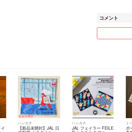
ク対応させていた
🚚発送期限:支払
コメント
で4日、最長で7日
ご購入後はお待ち
因みに当方発送が
ハンカチ
ハンカチ
ト
ライ
【新品未開封】JAL 日
JAL フェイラー FEILE
ボ