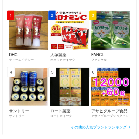
1
2
3
DHC
大塚製薬
FANCL
ディーエイチシー
オオツカセイヤク
ファンケル
4
5
6
サントリー
ロート製薬
アサヒグループ食品
サントリー
ロートセイヤク
アサヒグループショクヒン
その他の人気ブランドランキング