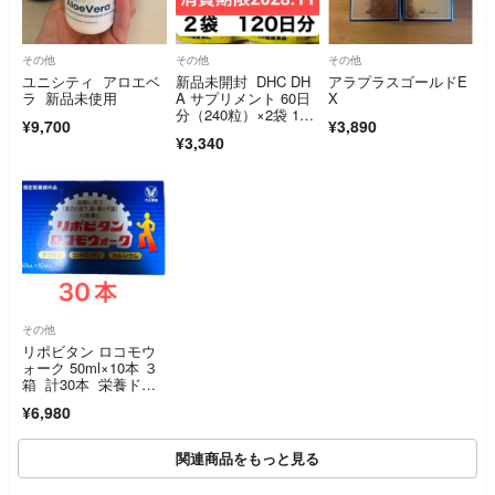
その他
その他
その他
ユニシティ アロエベ
新品未開封 DHC DH
アラプラスゴールドE
ラ 新品未使用
A サプリメント 60日
X
分（240粒）×2袋 120
¥9,700
¥3,890
日分
¥3,340
その他
リポビタン ロコモウ
ォーク 50ml×10本 ３
箱 計30本 栄養ドリ
ンク
¥6,980
関連商品をもっと見る