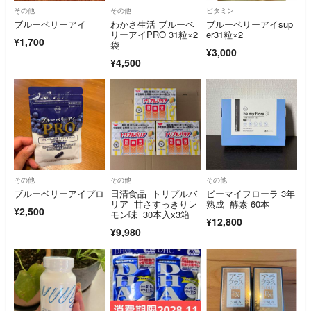
その他
その他
ビタミン
ブルーベリーアイ
わかさ生活 ブルーベ
ブルーベリーアイsup
リーアイPRO 31粒×2
er31粒×2
¥1,700
袋
¥3,000
¥4,500
その他
その他
その他
ブルーベリーアイプロ
日清食品 トリプルバ
ビーマイフローラ 3年
リア 甘さすっきりレ
熟成 酵素 60本
¥2,500
モン味 30本入x3箱
¥12,800
¥9,980