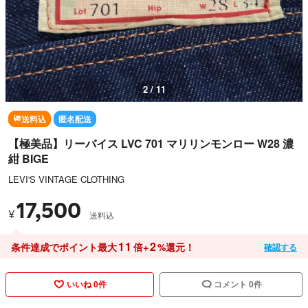
3 / 11
送料込
匿名配送
【極美品】リーバイス LVC 701 マリリンモンロー W28 濃
紺 BIGE
LEVI'S VINTAGE CLOTHING
17,500
¥
送料込
11
2
条件達成でポイント最大
倍+
%還元！
確認する
いいね 0件
コメント 0件