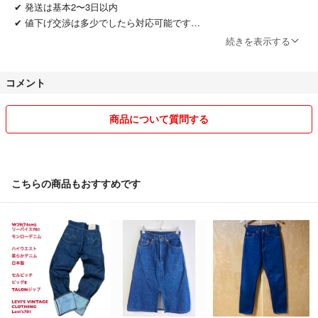
✔ 発送は基本2〜3日以内
✔ 値下げ交渉は多少でしたら対応可能です
（常識の範囲でお願いいたします）
続きを表示する
ペット・喫煙者はおりません。
コメント
商品はすべて自宅保管・中古品となりますので、
ご理解いただける方のみご購入をお願いいたします。
商品について質問する
丁寧なお取引を心がけております。
どうぞよろしくお願いいたします。
こちらの商品もおすすめです