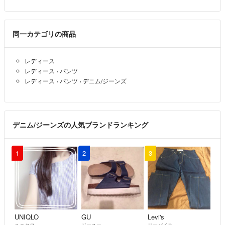
同一カテゴリの商品
レディース
レディース
›
パンツ
レディース
›
パンツ
›
デニム/ジーンズ
デニム/ジーンズの人気ブランドランキング
1
2
3
UNIQLO
GU
Levi's
ユニクロ
ジーユー
リーバイス