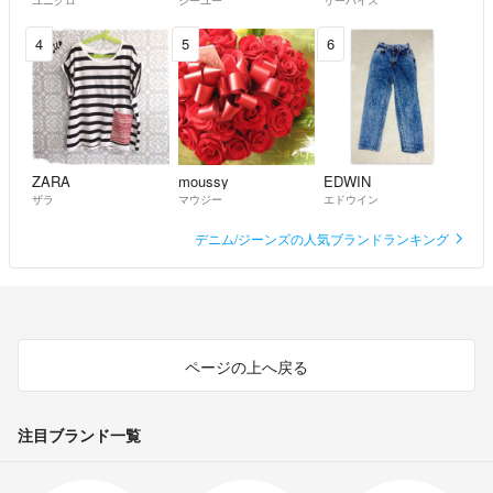
4
5
6
ZARA
moussy
EDWIN
ザラ
マウジー
エドウイン
デニム/ジーンズの人気ブランドランキング
ページの上へ戻る
注目ブランド一覧