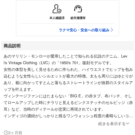
本人確認済
紛失補償有
ラクマ安心・安全への取り組み
商品説明
あのマリリン・モンローが愛用したことで知られる伝説のデニム、Lev
i's Vintage Clothing（LVC）の「1950's 701」復刻モデルです。
女性の体型を美しく見せるために作られた、ハイウエストでヒップを包み
込むような女性らしいシルエットが最大の特徴。太もも周りにはゆとりが
あり、裾に向かってすとんと落ちるストレートラインが抜群のスタイルア
ップを叶えます。
ヴィンテージファンにはたまらない「BIG E」の赤タブ、布パッチ、そし
てロールアップした時にチラリと見えるピンクステッチのセルビッジ（赤
耳）など、当時のディテールが忠実に再現されています。
インディゴの濃紺がしっかりと残るワンウォッシュ程度の素晴らしいコン
ディション。これからご自身で穿き込んで、自分だけの色落ち（エイジン
続きを表示する
グ）を一から育てていただける最高の一本です。
2ヶ月前