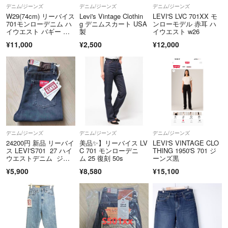
デニム/ジーンズ
デニム/ジーンズ
デニム/ジーンズ
W29(74cm) リーバイス
Levi's Vintage Clothin
LEVI'S LVC 701XX モ
701モンローデニム ハ
g デニムスカート USA
ンローモデル 赤耳 ハ
イウエスト バギー 柔
製
イウエスト w26
ら
¥11,000
¥2,500
¥12,000
デニム/ジーンズ
デニム/ジーンズ
デニム/ジーンズ
24200円 新品 リーバイ
美品✨】リーバイス LV
LEVI'S VINTAGE CLO
ス LEVI'S701 27 ハイ
C 701 モンローデニ
THING 1950'S 701 ジ
ウエストデニム ジー
ム 25 復刻 50s
ーンズ黒
ンズ グレー ブラッ
¥5,900
¥8,580
¥15,100
ク LVC モンローデニム