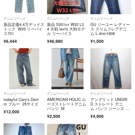
デニム/ジーンズ
デニム/ジーンズ
デニム/ジーンズ
新品定価4.4万デッドス
新品 S501xx W32 L3
GU ジーユー レディー
トック W25 リーバイ
4 大戦 levi's 大戦モデ
ス スリムフレアデニ
ス701
ル リーバイス
ム L dnm1908
¥6,444
¥46,980
¥1,500
デニム/ジーンズ
デニム/ジーンズ
デニム/ジーンズ
todayful Cary's Deni
AMERICAN HOLIC ル
アングリッド UNGRI
m ブルー 25サイズ
ーズストレートデニム
D ストレート デニ
パンツ M
ム パンツ ジーンズ 2
¥12,000
4 ブルー
¥2,500
¥4,900