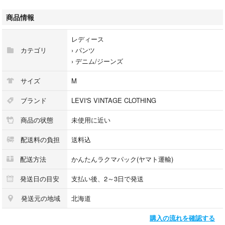
■ 詳細スペック
・ブランド：Levi's Vintage Clothing (LVC)
商品情報
・モデル：1950's 701（PC9-50701-0008）
・生産国：トルコ製
レディース
・サイズ表記：W28 L34
カテゴリ
›
パンツ
・ディテール：ハイウエスト、BIG E（ビッグE）、セルビッジ（赤
›
デニム/ジーンズ
耳）、布パッチ、ジップフライ
■ 実測サイズ（平置き）
サイズ
M
・ウエスト：約 36cm
・股上：約 39cm
ブランド
LEVI'S VINTAGE CLOTHING
・股下：約 77cm
商品の状態
未使用に近い
・ワタリ：約 28cm
・裾幅：約 21cm
配送料の負担
送料込
（※素人採寸のため、多少の誤差はご容赦ください）
■ 商品の状態
配送方法
かんたんラクマパック(ヤマト運輸)
色落ちやアタリもほとんど出ていない、インディゴが真っ紺に残る【極美
品】レベルのコンディションです。裾上げの有無は実測サイズ（股下）に
発送日の目安
支払い後、2～3日で発送
てご判断ください。長く愛用してヴィンテージに育てていける状態です。
発送元の地域
北海道
#Levis #リーバイス #LVC #701 #マリリンモンロー #BIGE #ビッグE #赤
耳 #セルビッジ #ハイウエストデニム #ヴィンテージ復刻 #濃紺デニム #ワ
購入の流れを確認する
ンウォッシュ #極美品