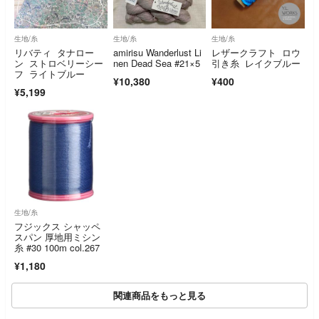
生地/糸
生地/糸
生地/糸
リバティ タナロー
amirisu Wanderlust Li
レザークラフト ロウ
ン ストロベリーシー
nen Dead Sea #21×5
引き糸 レイクブルー
フ ライトブルー
¥10,380
¥400
¥5,199
生地/糸
フジックス シャッペ
スパン 厚地用ミシン
糸 #30 100m col.267
¥1,180
関連商品をもっと見る