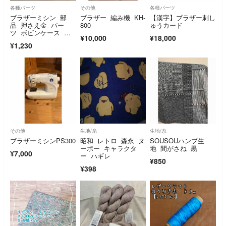
各種パーツ
その他
各種パーツ
ブラザーミシン 部
ブラザー 編み機 KH-
【漢字】ブラザー刺し
品 押さえ金 パー
800
ゅうカード
ツ ボビンケース 糸
¥10,000
¥18,000
コマ押さえ
¥1,230
その他
生地/糸
生地/糸
ブラザーミシンPS300
昭和 レトロ 森永 ヌ
SOUSOUハンプ生
ーボー キャラクタ
地 間がさね 黒
¥7,000
ー ハギレ
¥850
¥398