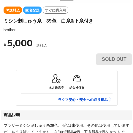
送料込
匿名配送
すぐに購入可
ミシン刺しゅう糸 39色 白糸&下糸付き
brother
5,000
¥
送料込
SOLD OUT
本人確認済
紛失補償有
ラクマ安心・安全への取り組み
商品説明
ブラザーミシン刺しゅう糸39色、4色は未使用。その他は使用しています
が、あまり減っていません。白(001)新品4個、下糸新品1個をセットで。