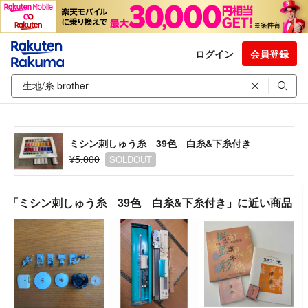
ログイン
会員登録
ミシン刺しゅう糸 39色 白糸&下糸付き
¥5,000
SOLDOUT
「ミシン刺しゅう糸 39色 白糸&下糸付き」に近い商品