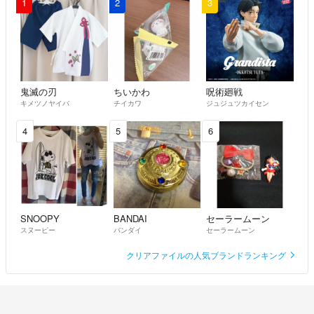
1
2
3
鬼滅の刃
ちいかわ
呪術廻戦
キメツノヤイバ
チイカワ
ジュジュツカイセン
4
5
6
SNOOPY
BANDAI
セーラームーン
スヌーピー
バンダイ
セーラームーン
クリアファイルの人気ブランドランキング