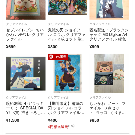
クリアファイル
クリアファイル
クリアファイル
セブンイレブン ちい
鬼滅の刃 ジョイフ
匿名配送：ブラックジ
かわ ハチワレ クリア
ル コラボ クリアファ
ャック M3 Digikar A4
ファイル
イル ２枚セット 炭治
クリアファイル 緑色
郎 善逸 伊之助 禰豆子
¥699
¥800
¥999
1%還元
クリアファイル
クリアファイル
クリアファイル
呪術廻戦 セガラッキ
【期間限定】鬼滅の
ちいかわ ノート フ
ーくじ SPECIAL DA
刃 ジョイフル コラ
ァイル ３点セッ
Y! K賞 描き下ろしク
ボ クリアファイル 嘴
ト ラッコ くりまん
リアファイル＆ステッ
平伊之助
じゅう 未使用品
¥1,500
¥400
¥850
カーセット 五条悟
(1%)
4円相当還元