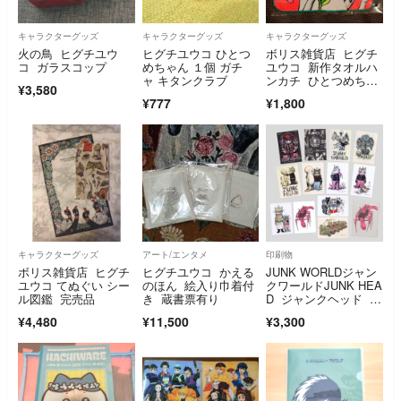
キャラクターグッズ
キャラクターグッズ
キャラクターグッズ
火の鳥 ヒグチユウ
ヒグチユウコ ひとつ
ボリス雑貨店 ヒグチ
コ ガラスコップ
めちゃん １個 ガチ
ユウコ 新作タオルハ
ャ キタンクラブ
ンカチ ひとつめちゃ
¥3,580
んと花束
¥777
¥1,800
キャラクターグッズ
アート/エンタメ
印刷物
ボリス雑貨店 ヒグチ
ヒグチユウコ かえる
JUNK WORLDジャン
ユウコ てぬぐい シー
のほん 絵入り巾着付
クワールドJUNK HEA
ル図鑑 完売品
き 蔵書票有り
D ジャンクヘッド 堀
監督ボリス雑貨店 ヒ
¥4,480
¥11,500
¥3,300
グチユウコポストカー
ド