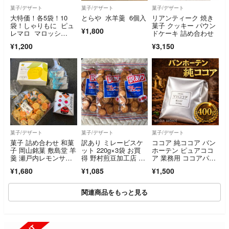
菓子/デザート
菓子/デザート
菓子/デザート
大特価！各5袋！10
とらや 水羊羹 6個入
リアンティーク 焼き
袋！しゃりもに ピュ
菓子 クッキー パウン
¥1,800
レマロ マロッシ
ドケーキ 詰め合わせ
ュ ピュレグミ
¥1,200
¥3,150
菓子/デザート
菓子/デザート
菓子/デザート
菓子 詰め合わせ 和菓
訳あり ミレービスケ
ココア 純ココア バン
子 岡山銘菓 敷島堂 羊
ット 220g×3袋 お買
ホーテン ピュアココ
羹 瀬戸内レモンサブ
得 野村煎豆加工店 お
ア 業務用 ココアパウ
レ きびだんご さざれ
菓子 おやつ
ダー 高カカオ ポリフ
¥1,680
¥1,085
¥1,500
石 せんべい
ェノール 製菓 お菓子
作り 無糖 400ｇ
関連商品をもっと見る
SOLD OUT