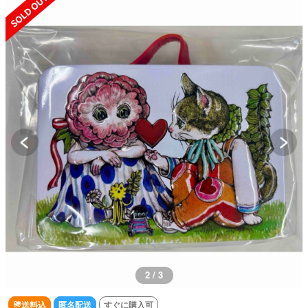
3 / 3
送料込
匿名配送
すぐに購入可