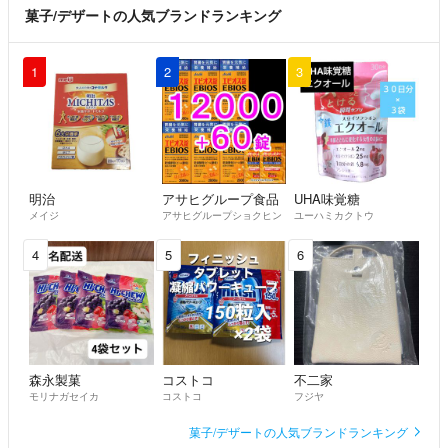
菓子/デザートの人気ブランドランキング
1
2
3
明治
アサヒグループ食品
UHA味覚糖
メイジ
アサヒグループショクヒン
ユーハミカクトウ
4
5
6
森永製菓
コストコ
不二家
モリナガセイカ
コストコ
フジヤ
菓子/デザートの人気ブランドランキング