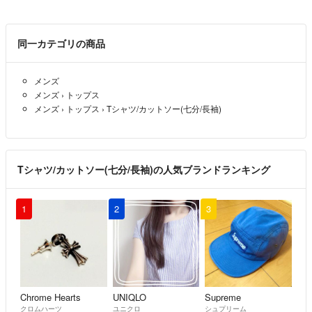
同一カテゴリの商品
メンズ
メンズ
›
トップス
メンズ
›
トップス
›
Tシャツ/カットソー(七分/長袖)
Tシャツ/カットソー(七分/長袖)の人気ブランドランキング
1
2
3
Chrome Hearts
UNIQLO
Supreme
クロムハーツ
ユニクロ
シュプリーム