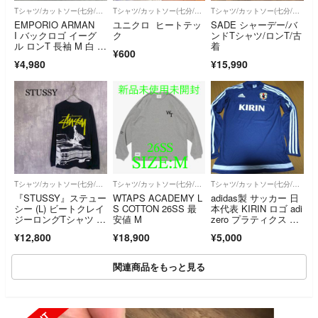
Tシャツ/カットソー(七分/長袖)
Tシャツ/カットソー(七分/長袖)
Tシャツ/カットソー(七分/長袖)
EMPORIO ARMAN
ユニクロ ヒートテッ
SADE シャーデー/バ
I バックロゴ イーグ
ク
ンドTシャツ/ロンT/古
ル ロンT 長袖 M 白 Y
着
¥600
2K
¥4,980
¥15,990
Tシャツ/カットソー(七分/長袖)
Tシャツ/カットソー(七分/長袖)
Tシャツ/カットソー(七分/長袖)
『STUSSY』ステュー
WTAPS ACADEMY L
adidas製 サッカー 日
シー (L) ビートクレイ
S COTTON 26SS 最
本代表 KIRIN ロゴ adi
ジーロングTシャツ ロ
安値 M
zero プラティクス ユ
ンT
ニホーム
¥12,800
¥18,900
¥5,000
関連商品をもっと見る
SOLD OUT