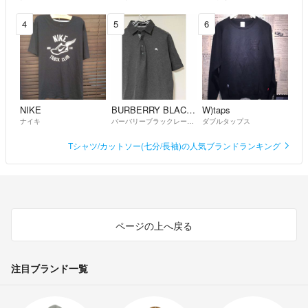
4
5
6
NIKE
BURBERRY BLACK LABEL
W)taps
ナイキ
バーバリーブラックレーベル
ダブルタップス
Tシャツ/カットソー(七分/長袖)の人気ブランドランキング
ページの上へ戻る
注目ブランド一覧