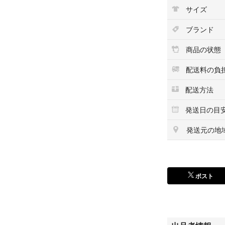
ため、お使いの機
サイズ
ません。予めご了
ブランド
また中古品のため
宅保管であること
商品の状態
値下げ、返品はご
配送料の負
元々私のコレクシ
配送方法
な事情がない限り
また昨今の物価高
発送日の目
等により今後値上
合は価値があるも
発送元の地
す。
他サイトも利用し
ます。
ポスト
また同じものが落
キャンセルさせて
予めご了承くださ
簡易包装にて発送