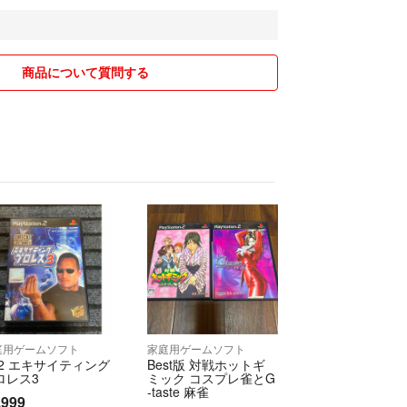
はほぼ行いません。
さる方に買って頂ければと考えてます。
すが別の部屋におり、私はほとんど接触しておりま
商品について質問する
との接触はない状態で管理しております。
りません。
庭用ゲームソフト
家庭用ゲームソフト
S2 エキサイティング
Best版 対戦ホットギ
ロレス3
ミック コスプレ雀とG
-taste 麻雀
,999