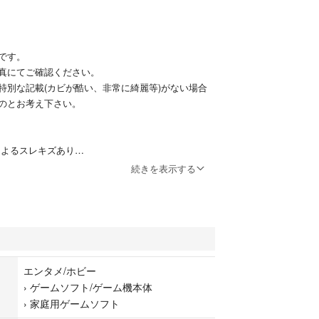
です。
真にてご確認ください。
特別な記載(カビが酷い、非常に綺麗等)がない場合
のとお考え下さい。
によるスレキズあり
動確認済
続きを表示する
検査のため、見落としがある可能性はあります。そ
い。
人差がありますので、あくまで参考程度にされて下
エンタメ/ホビー
ておりますが、全ての動作の保証は致しかねます。
›
ゲームソフト/ゲーム機本体
により動作しない可能性はあります。当方で動作し
›
家庭用ゲームソフト
スクには問題ないものと判断させて頂いております