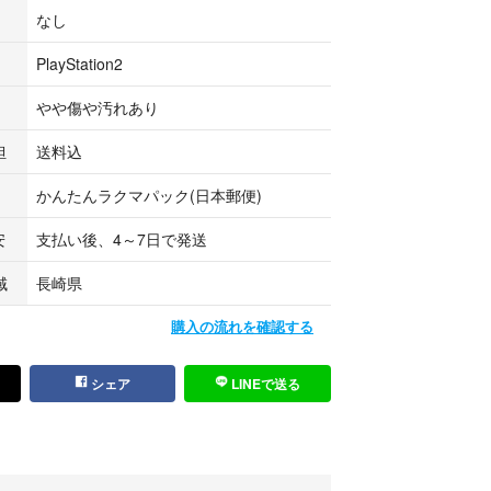
器で動作しないからというクレームは受け付けられ
なし
承ください。
PlayStation2
完璧を求める方の購入はご遠慮下さい。あくまで自
を了解の上、購入お願い致します。
やや傷や汚れあり
遠慮下さい。
担
送料込
ョンの為、すぐに売れなくても構わないので、特別
かんたんラクマパック(日本郵便)
値下げはほぼないものとお考え下さい。
騰及びレトロゲーム高騰、相場変動や送料価格上昇
安
支払い後、4～7日で発送
げすることがあり、特にいいねが多くついている場
のと判断し、値上げに踏み切る可能性が高くなりま
域
長崎県
購入の流れを確認する
ているため、予告なく出品を取り下げる場合があり
シェア
LINEで送る
札された場合、早い方を優先させて頂きますので、
頂くことがあります。
い。
致します。（過剰な包装はしません。ご了承願いま