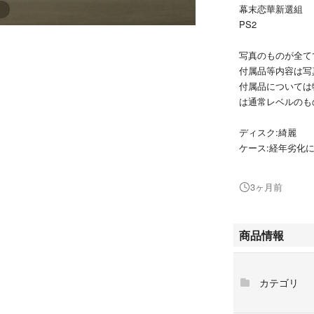
幕末恋華新選組
PS2
写真のものが全て
付属品等内容は写
付属品については
は通常レベルのも
ディスク:綺麗
ケース:経年劣化
動作確認:初期起
3ヶ月前
ただし素人の目視
の際はご容赦下さ
また感じ方には個
商品情報
さい。
初期起動は確認し
カテゴリ
またお使いの機器
ているので、ディ