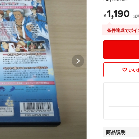
1,190
¥
送
条件達成でポイ
いいね
商品説明