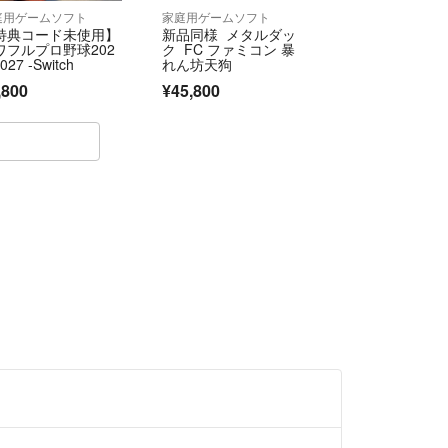
庭用ゲームソフト
家庭用ゲームソフト
特典コード未使用】
新品同様 メタルダッ
ワフルプロ野球202
ク FC ファミコン 暴
027 -Switch
れん坊天狗
,800
¥45,800