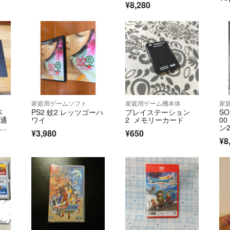
¥8,280
家庭用ゲームソフト
家庭用ゲーム機本体
家
本
PS2 蚊2 レッツゴーハ
プレイステーション
SO
 通
ワイ
2 メモリーカード
0
しま
ン
¥3,980
¥650
¥8