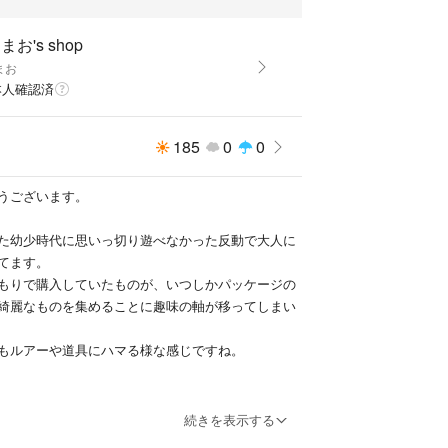
拭ける場所は全て一度アルコールウェットシートに
まお's shop
。
まお
本人確認済
ます。
185
0
0
値下げ交渉を何度もしてくる方がおられます。説明
渉やコメントはスルーさせて頂くのと同時にブロッ
うございます。
いますのでご注意ください。
た幼少時代に思いっ切り遊べなかった反動で大人に
てます。
もりで購入していたものが、いつしかパッケージの
綺麗なものを集めることに趣味の軸が移ってしまい
もルアーや道具にハマる様な感じですね。
出品していますので、急いだり、無理に売ろうとは
続きを表示する