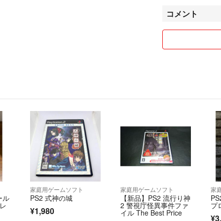
したがって値下げ
コメント
価値を理解して下
ネコは飼っていま
せん。
また販売品もネコ
イヌは現在もうお
家庭用ゲームソフト
家庭用ゲームソフト
家
ルール
PS2 式神の城
【新品】PS2 流行り神
P
プレ
2 警視庁怪異事件ファ
プ
¥1,980
イル The Best Price
¥3