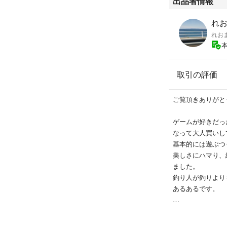
出品者情報
す。）
衛生面を考慮し、
れお
て清拭しています
れお
宜しくお願い致し
取引の評価
【追記】
説明文を読まずに
文を読んでない交
ご覧頂きありがと
クすることもござ
ゲームが好きだっ
なって大人買いし
基本的には遊ぶつ
美しさにハマり、
ました。
釣り人が釣りより
あるあるです。
コレクション品を
してません。