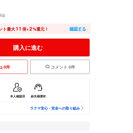
料込
11
2
確認する
ント最大
倍+
%還元！
購入に進む
 0件
コメント 0件
本人確認済
紛失補償有
ラクマ安心・安全への取り組み