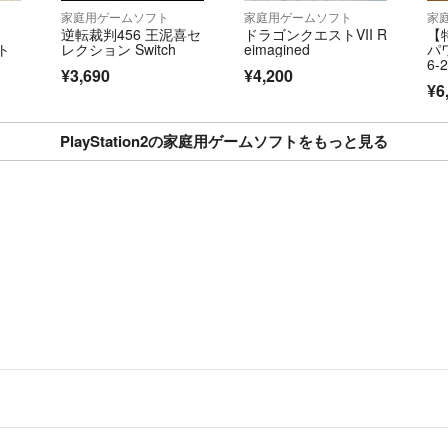
家庭用ゲームソフト
家庭用ゲームソフト
家
逆転裁判456 王泥喜セ
ドラゴンクエストVII R
【
ト
レクション Switch
eimagined
パ
6-2
¥3,690
¥4,200
¥6
PlayStation2の家庭用ゲームソフトをもっと見る