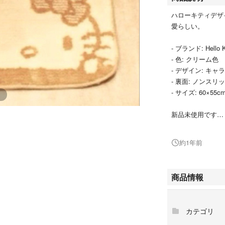
ハローキティデザ
愛らしい。
- ブランド: Hello K
- 色: クリーム色
- デザイン: キ
- 裏面: ノンスリ
- サイズ: 60×55c
新品未使用です
自宅保管ですので
よろしくお願いし
約1年前
サンリオ
ハローキティ
商品情報
キティちゃん
マイメロディ
マイメロ
カテゴリ
キキララ
ポムポムプリン