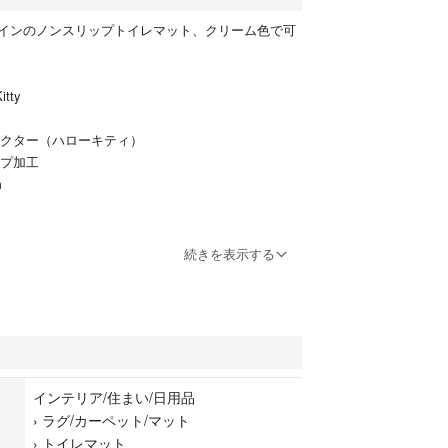
インのノンスリップトイレマット、クリーム色で可
itty
ャラクター（ハローキティ）
ップ加工
m
神経質な方は御遠慮下さい
続きを表示する
ます
インテリア/住まい/日用品
›
ラグ/カーペット/マット
›
トイレマット