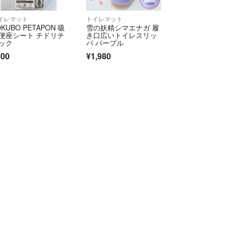
イレマット
トイレマット
OKUBO PETAPON 吸
雪の妖精シマエナガ 履
便座シート チドリチ
き口広いトイレスリッ
ック
パ パープル
400
¥1,980