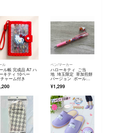
ール
ペン/マーカー
ール帳 完成品 A7 ハ
ハローキティ ご当
ーキティ 10ペー
地 埼玉限定 草加煎餅
 チャーム付き
バージョン ボールペ
ン
,200
¥1,299