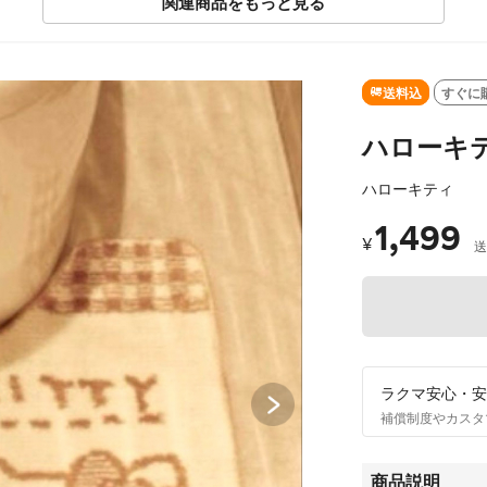
関連商品をもっと見る
SOLD OUT
送料込
すぐに
ハローキ
ハローキティ
1,499
¥
送
ラクマ安心・安
補償制度やカスタ
商品説明