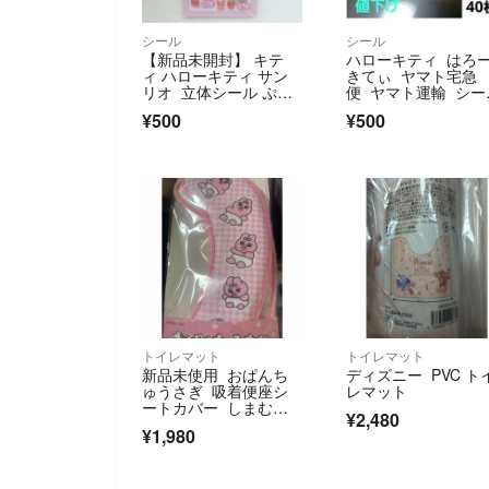
シール
シール
【新品未開封】 キテ
ハローキティ はろ
ィ ハローキティ サン
きてぃ ヤマト宅急
リオ 立体シール ぷっ
便 ヤマト運輸 シー
くり 可愛い
ル ステッカー 新品
¥500
¥500
トイレマット
トイレマット
新品未使用 おぱんち
ディズニー PVC ト
ゅうさぎ 吸着便座シ
レマット
ートカバー しまむ
¥2,480
ら アベイル
¥1,980