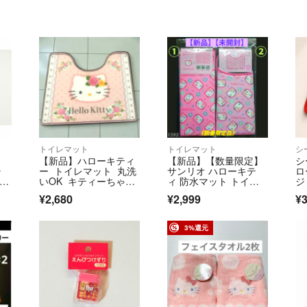
トイレマット
トイレマット
シ
【新品】ハローキティ
【新品】【数量限定】
シ
ラ
ー トイレマット 丸洗
サンリオ ハローキテ
ロ
5
いOK キティーちゃん
ィ 防水マット トイレ
ジ
トイレマット
マット ２点セット
¥2,680
¥2,999
¥3
3%還元