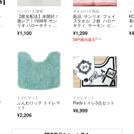
ペンケース/筆箱
タオル/バス用品
ト
ー
【匿名配送】未開封！
新品 サンリオ フェイ
K
激レア！1998年 サン
スタオル ２枚 ハロー
着
リオ ハローキティ カ
キティ サーモン ピン
ェ
オハナ 鉛筆削り 当時
ク タオル ふかふか
¥1,100
¥1,299
¥
物 美品
(3%)
38円相当還元
トイレマット
トイレマット
イ
ふんわリッチ トイレマ
Radyトイレ3点セット
ット
¥6,999
¥2,206