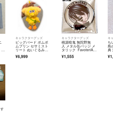
キャラクターグッズ
キャラクターグッズ
キ
ニ
ビッグバード ポムポ
桃源暗鬼 無陀野無
ち
ムプリン セサミスト
人 メタル缶バッジ メ
島
 N
リート ぬいぐるみチ
タリック FavoteriAフ
典
ャーム マスコット
ァボテリア
ッ
¥6,999
¥1,555
¥1
おす