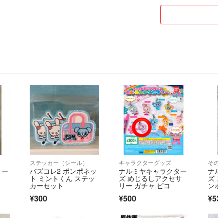
ステッカー（シール）
キャラクターグッズ
そ
ター
バズコレ2 ポンポネッ
ナルミヤキャラクター
ナ
ト ミントくん ステッ
ズ めじるしアクセサ
ズ
カーセット
リー ガチャ ピコ
ン
ん
¥300
¥500
¥5