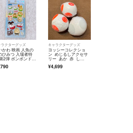
ャラクターグッズ
キャラクターグッズ
いかわ 映画 人魚の
ヨッシーコレクショ
のひみつ 入場者特
ン めじるしアクセサ
 第2弾 ボンボンドロ
リー あか 赤 し
プシール
ろ 白
,790
¥4,699