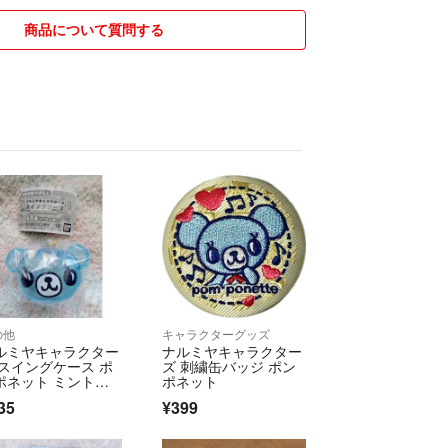
商品について質問する
の他
キャラクターグッズ
ルミヤキャラクター
ナルミヤキャラクター
 スイングケース ポ
ズ 刺繍缶バッジ ポン
ポネット ミントく
ポネット
 ガチャガチャ
35
¥399