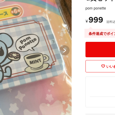
pom ponette
999
¥
送料
条件達成でポイ
いいね