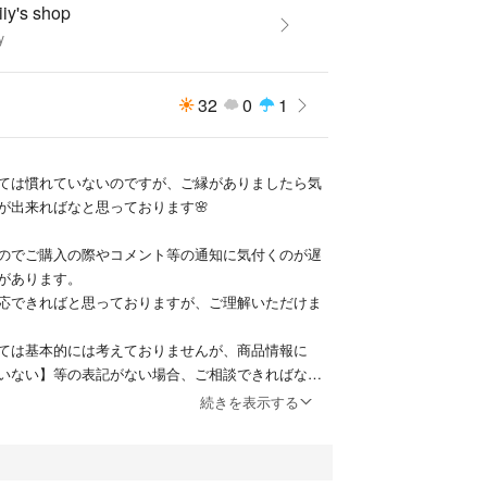
iy's shop
y
32
0
1
ては慣れていないのですが、ご縁がありましたら気
が出来ればなと思っております🌸
のでご購入の際やコメント等の通知に気付くのが遅
があります。
応できればと思っておりますが、ご理解いただけま
ては基本的には考えておりませんが、商品情報に
いない】等の表記がない場合、ご相談できればなと
メントいただければと思います。
続きを表示する
取りの途中に値下げ前の金額にて即購入された方が
方を優先とさせていただきます。