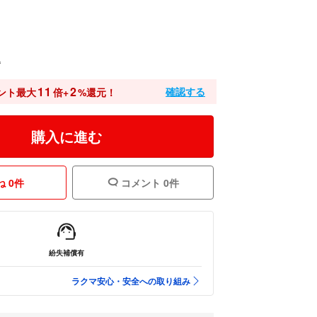
込
11
2
確認する
ント最大
倍+
%還元！
購入に進む
 0件
コメント 0件
紛失補償有
ラクマ安心・安全への取り組み