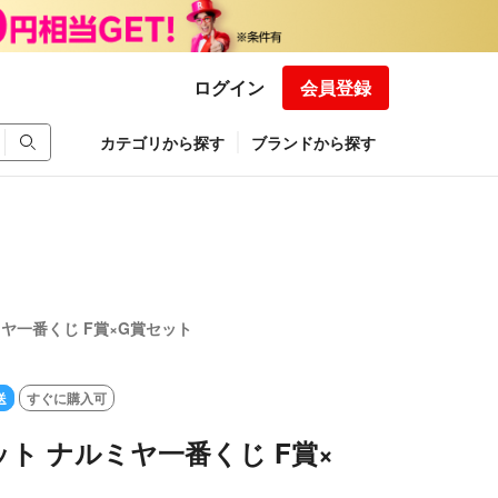
ログイン
会員登録
カテゴリから探す
ブランドから探す
ヤ一番くじ F賞×G賞セット
送
すぐに購入可
ト ナルミヤ一番くじ F賞×
ト