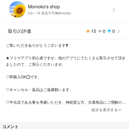
Momoko's shop
5/2～16 発送不可❌Momoko
取引の評価
15
0
0
ご覧いただきありがとうございます❣️
★フリマアプリ初心者ですが、他のアプリにてたくさん取引させて頂き
ましたのて、ご安心くださいませ。
♡即購入OK⭕️です。
♡キャンセル・返品はご遠慮願います。
♡中古品である事を考慮いただき、神経質な方、古着商品にご理解の無
い方はご遠慮くださいませ。
続きを表示する
気持ちの良いお取引を心掛けておりますので、何卒よろしくお願いしま
コメント
す！