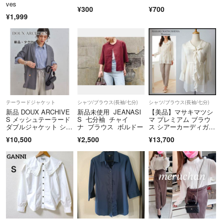
ves
¥300
¥700
¥1,999
テーラードジャケット
シャツ/ブラウス(長袖/七分)
シャツ/ブラウス(長袖/七分)
新品 DOUX ARCHIVE
新品未使用 JEANASI
【美品】マサキマツシ
S メッシュテーラード
S 七分袖 チャイ
マ プレミアム ブラウ
ダブルジャケット シア
ナ ブラウス ボルドー
ス シアーカーディガ
ー
ン アイボリー M
¥10,500
¥2,500
¥13,700