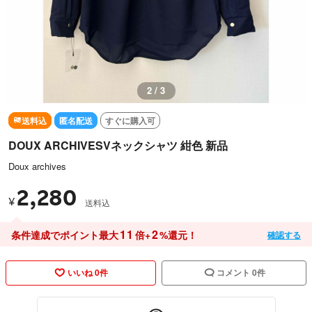
2 / 3
送料込
匿名配送
すぐに購入可
DOUX ARCHIVESVネックシャツ 紺色 新品
Doux archives
2,280
¥
送料込
11
2
条件達成でポイント最大
倍+
%還元！
確認する
いいね 0件
コメント 0件