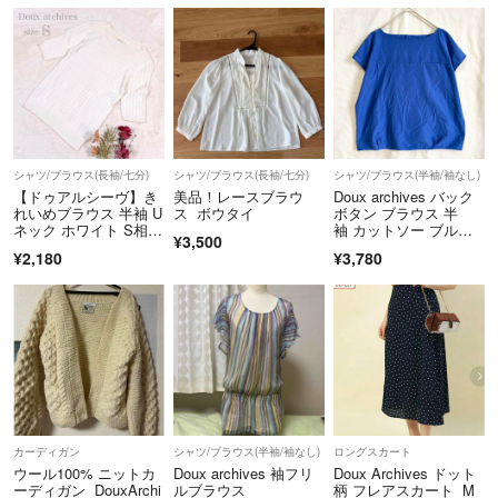
シャツ/ブラウス(長袖/七分)
シャツ/ブラウス(長袖/七分)
シャツ/ブラウス(半袖/袖なし)
【ドゥアルシーヴ】き
美品！レースブラウ
Doux archives バック
れいめブラウス 半袖 U
ス ボウタイ
ボタン ブラウス 半
ネック ホワイト S相
袖 カットソー ブル
¥3,500
当 ●
ー M
¥2,180
¥3,780
カーディガン
シャツ/ブラウス(半袖/袖なし)
ロングスカート
ウール100% ニットカ
Doux archives 袖フリ
Doux Archives ドット
ーディガン DouxArchi
ルブラウス
柄 フレアスカート M