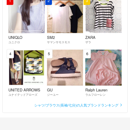
1
2
3
UNIQLO
SM2
ZARA
ユニクロ
サマンサモスモス
ザラ
4
5
6
UNITED ARROWS
GU
Ralph Lauren
ユナイテッドアローズ
ジーユー
ラルフローレン
シャツ/ブラウス(長袖/七分)の人気ブランドランキング