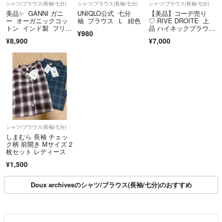
シャツ/ブラウス(長袖/七分)
シャツ/ブラウス(長袖/七分)
シャツ/ブラウス(長袖/七分)
美品✨ GANNI ガニ
UNIQLO公式 七分
【美品】コーデ売り
ー オーガニックコッ
袖 ブラウス Ｌ 紺色
♡ RIVE DROITE 上
トン インド製 フリ
品 ハイネックブラウス
¥980
ル ビッグカラー シャ
＆ベルト付き スエード
¥8,900
¥7,000
ツ ブラウス 白 36Ｓ
ロングスカート
シャツ/ブラウス(長袖/七分)
しまむら 長袖 チェッ
ク柄 前開き Mサイズ 2
枚セット レディース
¥1,500
Doux archivesのシャツ/ブラウス(長袖/七分)のおすすめ