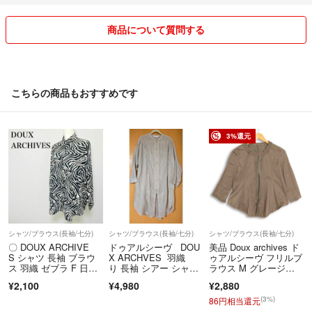
商品について質問する
こちらの商品もおすすめです
3%還元
シャツ/ブラウス(長袖/七分)
シャツ/ブラウス(長袖/七分)
シャツ/ブラウス(長袖/七分)
〇 DOUX ARCHIVE
ドゥアルシーヴ DOU
美品 Doux archives ド
S シャツ 長袖 ブラウ
X ARCHVES 羽織
ゥアルシーヴ フリルブ
ス 羽織 ゼブラ F 日本
り 長袖 シアー シャ
ラウス M グレージ
製
ツ ベージュ
ュ 七分袖 上品 オフィ
¥2,100
¥4,980
¥2,880
スカジュアル きれいめ
(3%)
86円相当還元