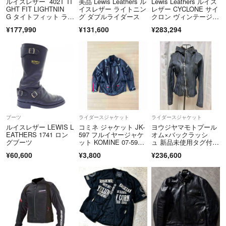
ルイスレザー 402T TI
美品 Lewis Leathers ル
Lewis Leathers ルイス
GHT FIT LIGHTNIN
イスレザー ライトニン
レザー CYCLONE サイ
G タイトフィット ライ
グ ダブルライダース
クロン ヴィンテージタ
トニング ホースハイド
ーコイズ スクエアパッ
¥177,990
¥131,600
¥283,294
ライダースレザージャ
チ レザー ライダー
ケット メンズ 42
ス ジャケット ブルー
系 42【中古】
ブーツ
ライダースジャケット
ライダースジャケット
ルイスレザー LEWIS L
コミネ ジャケット JK-
ヨウジヤマモトプール
EATHERS 1741 ロン
597 フルイヤージャケ
オム×バックラッシ
グブーツ
ット KOMINE 07-59
ュ 新品未使用タグ付
7 バイク 防寒 透湿防
き フードライダースジ
¥60,600
¥3,800
¥236,600
水 CE規格パッド付
ャケット