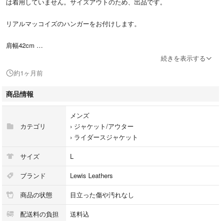
は着用していません。サイズアウトのため、出品です。
リアルマッコイズのハンガーをお付けします。
肩幅42cm
身幅49.5cm
続きを表示する
着丈62cm
約1ヶ月前
袖丈65cm
商品情報
- ブランド: Lewis Leathers
- 色: ブラック
メンズ
- スタイル: ダブルライダース
カテゴリ
›
ジャケット/アウター
- 素材: 鹿革
›
ライダースジャケット
#LewisLeathers #realmacoys
サイズ
L
ブランド
Lewis Leathers
商品の状態
目立った傷や汚れなし
配送料の負担
送料込