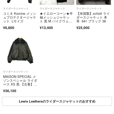
ライダースジャケット
ライダースジャケット
ライダースジャケット
コミネ Komine メッシ
★イエローコーン★半
【米国製】schott ライ
ュプロテクタージャケ
袖メッシュジャケッ
ダースジャケット 本
ット Lサイズ
ト 黒 M バイクウェ
革 641 ブラック 38
ア 刺繍 美品 YellowCor
¥6,800
¥13,400
¥25,000
n ツーリングジャケッ
ト
ライダースジャケット
MAISON SPECIAL メ
ゾンスペシャル ライダ
ース XS 黒 【古着】
【中古】【送料無料】
¥36,100
Lewis Leathersのライダースジャケットのおすすめ