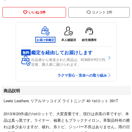
いいね 3件
コメント 2件
お届け前鑑定
本人確認済
紛失補償有
鑑定を経由してお届けします
無料
出品者から発送された商品は、KOMEHYOで判
定後、購入者に届けられます。
ラクマ安心・安全への取り組み
商品説明
Lewis Leathers リアルマッコイズ ライトニング 40 1stロット 391T
2013/8/20作成の1stロットで、大変貴重です。現行は赤茶の革ですが、本
品は真っ黒です。ライナー、袖裏ともブラックナイロン。革製品特有の擦
れは多少ありますが、破れ、糸トビ、ジッパー不良はありません。雨の日