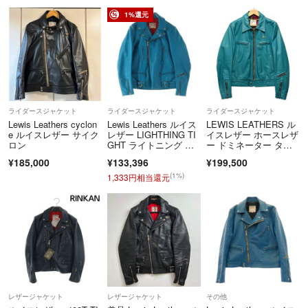
ク 42【中古】
1%還元
ライダースジャケット
ライダースジャケット
ライダースジャケット
Lewis Leathers cyclon
Lewis Leathers ルイス
LEWIS LEATHERS ル
e ルイスレザー サイク
レザー LIGHTHING TI
イスレザー ホースレザ
ロン
GHT ライトニング タ
ー ドミネーター タイ
イト カウハイド ダブ
トフィットモデル ライ
¥185,000
¥133,396
¥199,500
ルライダースジャケッ
ダースジャケット サイ
ト ターコイズ
ズ 40 正規品 / 53639
(1%)
1,333円相当還元
レザージャケット
レザージャケット
その他