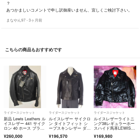
？
あつかましいコメントで申し訳御座いません、宜しくご検討下さい。
まなやん97
- 3ヶ月前
こちらの商品もおすすめです
ライダースジャケット
ライダースジャケット
ライダースジャケット
新品 Lewis Leathers ル
ルイスレザー サイクロ
ルイスレザーライトニ
イスレザー 441 サイク
ン タイトフィット シ
ング38レギュラーホー
ロン 40 ホース ブラッ
ープスキンレザー ダブ
スハイド馬革LEWIS L
ク ライダースジャケッ
ル ライダースジャケッ
EATHER
¥260,000
¥196,570
¥169,980
ト
ト アウター ブラッ