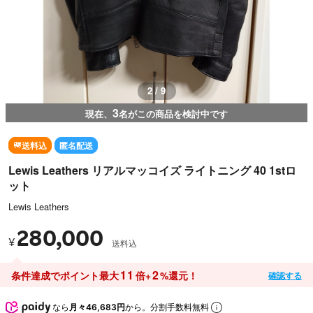
2 / 9
3
現在、
名がこの商品を検討中です
送料込
匿名配送
Lewis Leathers リアルマッコイズ ライトニング 40 1stロ
ット
Lewis Leathers
280,000
¥
送料込
11
2
条件達成でポイント最大
倍+
%還元！
確認する
なら
月々46,683円
から。分割手数料無料