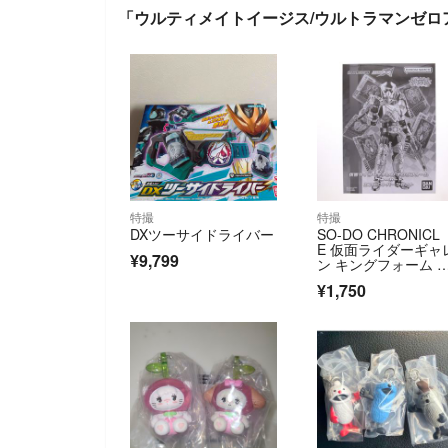
「ウルティメイトイージス/ウルトラマンゼロ
特撮
特撮
DXツーサイドライバー
SO-DO CHRONICL
E 仮面ライダーギャ
¥9,799
ン キングフォーム 
ォーカード エフェ
¥1,750
セット 同時購入キ
ペーン配布品 仮面
ダー剣(ブレイド) フ
ギュア用アクセサリ
ンダイ