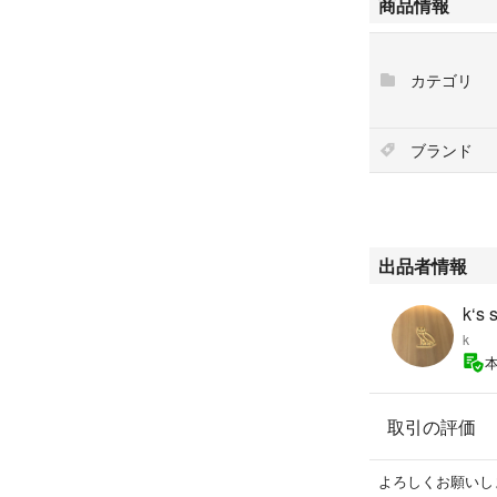
商品情報
・ウルティメイト
ト
・ウルトラマンゼ
カテゴリ
・ウルトラマンエ
・ウルティメイト
ブランド
発送は2月中を予
ご理解いただける
なお、返品対応は
出品者情報
k‘s 
k
取引の評価
よろしくお願いし