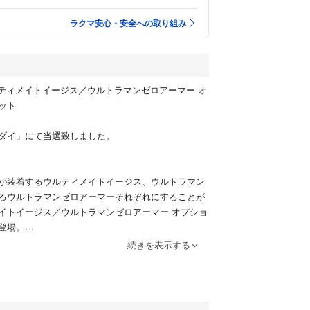
ラクマ安心・安全への取り組み
ts ウルティメイトイージス／ウルトラマンゼロアーマー オ
ット
ダイ」にて当選致しました。
が装着するウルティメイトイージス、ウルトラマン
るウルトラマンゼロアーマーそれぞれにすることが
イトイージス／ウルトラマンゼロアーマー オプショ
登場。
ィメイトゼロモードのパーツも付属した豪華オプシ
続きを表示する
。
ラマンX