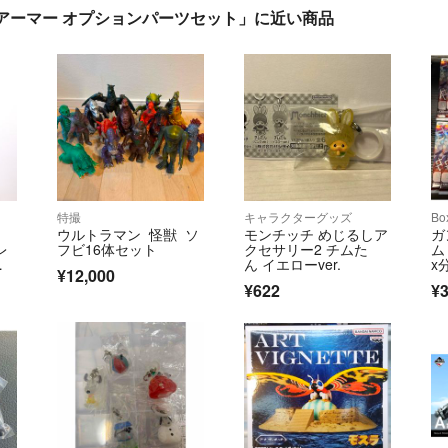
アーマー オプションパーツセット」に近い商品
特撮
キャラクターグッズ
B
ウルトラマン 怪獣 ソ
モンチッチ めじるしア
ガ
レ
フビ16体セット
クセサリー2 チムた
ム 
フ
ん イエローver.
x
¥12,000
クト
¥622
¥3
ャン
ライ
ィ
 バ