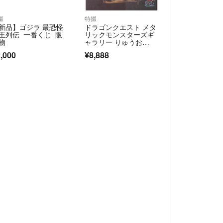
撮
特撮
新品】ゴジラ 最恐怪
ドラゴンクエスト メタ
王列伝 一番くじ 販
リックモンスターズギ
物
ャラリー りゅうお
う ～40周年記念バージ
,000
¥8,888
ョン～ スクウェア・エ
ニックス