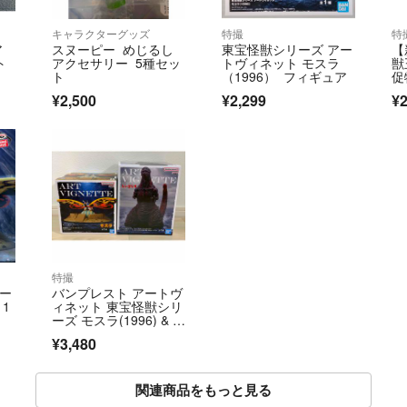
キャラクターグッズ
特撮
特
ア
スヌーピー めじるし
東宝怪獣シリーズ アー
【
ト
アクセサリー 5種セッ
トヴィネット モスラ
獣
ト
（1996） フィギュア
促
¥2,500
¥2,299
¥2
特撮
アー
バンプレスト アートヴ
1
ィネット 東宝怪獣シリ
ーズ モスラ(1996) & シ
ン・ゴジラ(2016) 第4
¥3,480
形態 2種セット
関連商品をもっと見る