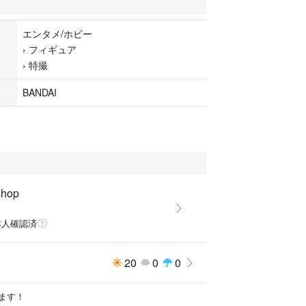
イージス／ウルトラマンゼロアーマー本体×１セッ
エンタメ/ホビー
ロ換装用交換パーツ一式
›
フィギュア
ックス換装用交換パーツ一式
›
特撮
イージス ファイナルウルティメイトゼロモード
BANDAI
定しております。
方のみご購入よろしくお願いします。
しておりません。
shop
本人確認済
20
0
0
ます！