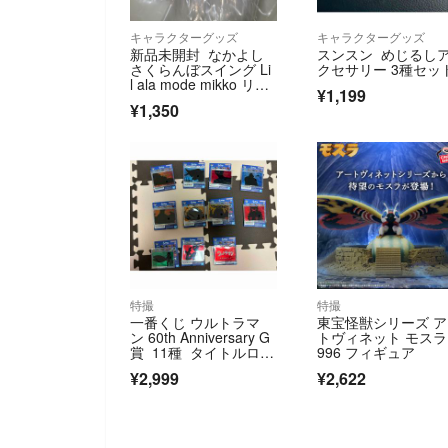
キャラクターグッズ
キャラクターグッズ
新品未開封 なかよし
スンスン めじるし
さくらんぼスイング Li
クセサリー 3種セッ
l ala mode mikko リル
¥1,199
アラモード スフレ ム
¥1,350
ース ガチャ
特撮
特撮
一番くじ ウルトラマ
東宝怪獣シリーズ 
ン 60th Anniversary G
トヴィネット モスラ 
賞 11種 タイトルロゴ
996 フィギュア
あり
¥2,999
¥2,622