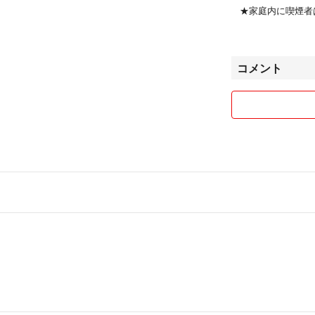
★家庭内に喫煙者
★他サイトにも出
コメント
最後までお読み頂き
どうぞよろしくお願