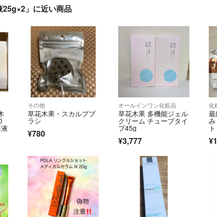
5g×2」に近い商品
その他
オールインワン化粧品
化
木
草花木果・スカルプブ
草花木果 多機能ジェル
最
0
ラシ
クリーム チューブタイ
み
容液
プ45g
ト
¥780
¥3,777
¥1