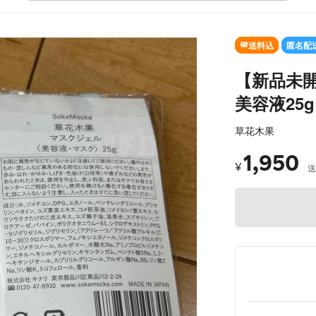
送料込
匿名配
【新品未
美容液25g
草花木果
1,950
¥
送