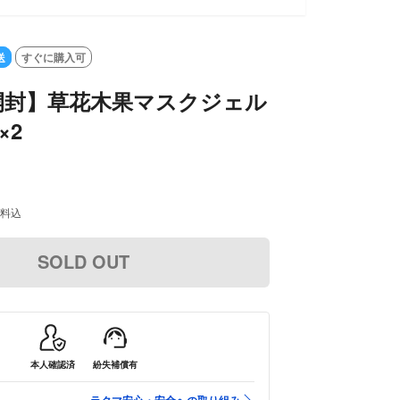
送
すぐに購入可
開封】草花木果マスクジェル
×2
料込
SOLD OUT
本人確認済
紛失補償有