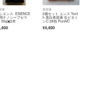
容液
美容液
シエンス ESIENCE
2個セット ユンス Yunt
用ナノシープセラ
h 美白美容液 生ビタミ
 55g✖️2本
ンC 28包 PureVC
,400
¥4,400