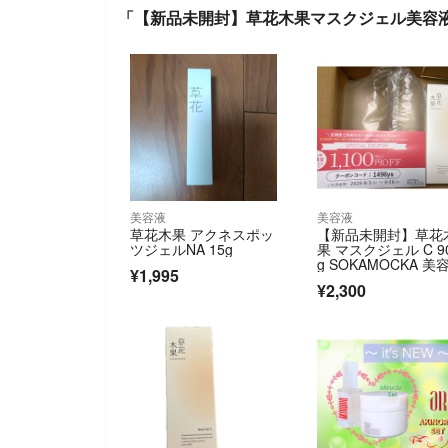
「【新品未開封】草花木果マスクジェル美容液2
美容液
美容液
草花木果 アクネスポッ
【新品未開封】草花
ツジェルNA 15g
果 マスクジェル C 9
g SOKAMOCKA 美
¥1,995
¥2,300