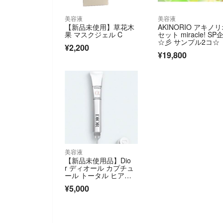
美容液
美容液
【新品未使用】草花木
AKINORIO アキノ
果 マスクジェル C
セット miracle! SP
☆彡 サンプル2コ☆
¥2,200
¥19,800
美容液
【新品未使用品】Dio
r ディオール カプチュ
ール トータル ヒア
ル ショット 15ml
¥5,000