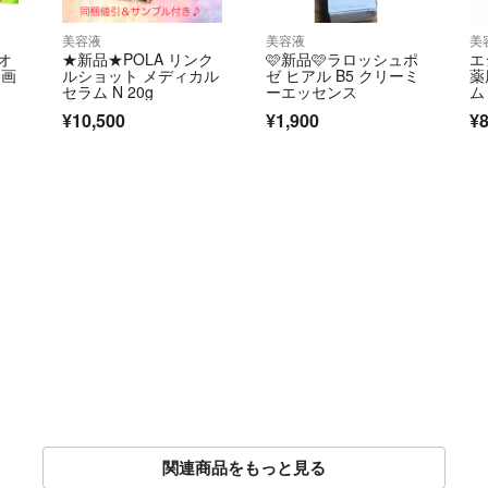
美容液
美容液
美
リオ
★新品★POLA リンク
‎🩷新品‎🩷ラロッシュポ
エ
企画
ルショット メディカル
ゼ ヒアル B5 クリーミ
薬
セラム N 20g
ーエッセンス
ム
¥10,500
¥1,900
¥8
関連商品をもっと見る