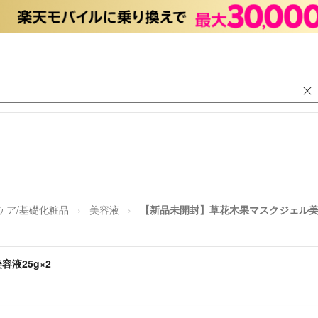
ケア/基礎化粧品
美容液
【新品未開封】草花木果マスクジェル美容
液25g×2