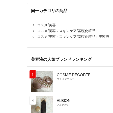
同一カテゴリの商品
コスメ/美容
コスメ/美容
›
スキンケア/基礎化粧品
コスメ/美容
›
スキンケア/基礎化粧品
›
美容液
美容液の人気ブランドランキング
1
COSME DECORTE
コスメデコルテ
4
ALBION
アルビオン