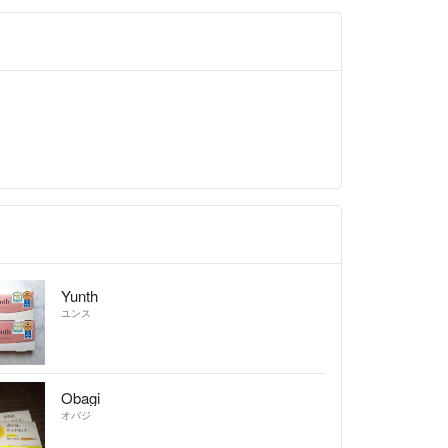
Yunth
ユンス
Obagi
オバジ