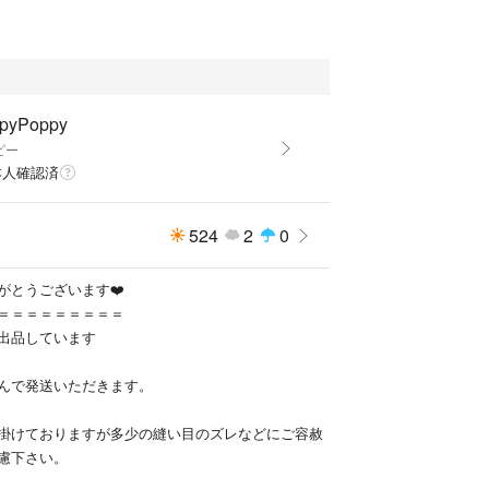
pyPoppy
ピー
本人確認済
524
2
0
がとうございます❤️
＝＝＝＝＝＝＝＝＝
出品しています
んで発送いただきます。
掛けておりますが多少の縫い目のズレなどにご容赦
慮下さい。