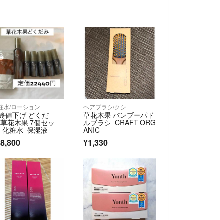
粧水/ローション
ヘアブラシ/クシ
終値下げ どくだ
草花木果 バンブーパド
 草花木果 7個セッ
ルブラシ CRAFT ORG
 化粧水 保湿液
ANIC
8,800
¥1,330