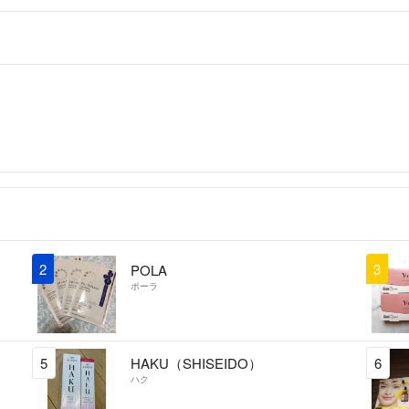
2
3
POLA
ポーラ
5
HAKU（SHISEIDO）
6
ハク