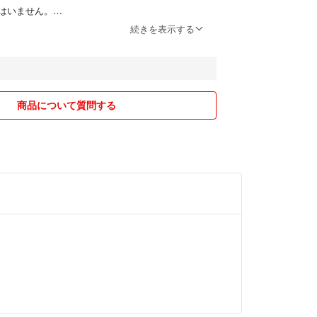
はいません。
続きを表示する
品しているため予告なく突然の削除があります。
ありがとうございますm(_ _)m
いいたします(^^)
商品について質問する