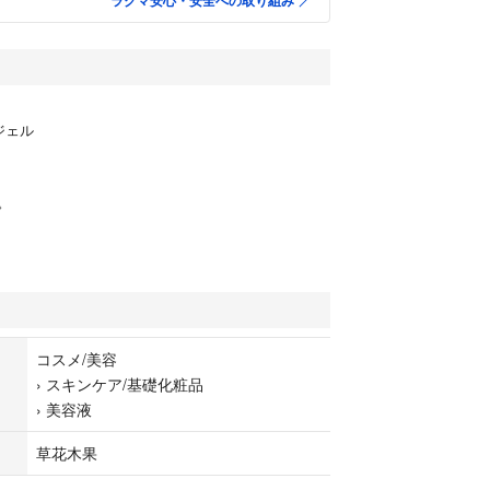
ラクマ安心・安全への取り組み
ジェル
。
コスメ/美容
›
スキンケア/基礎化粧品
›
美容液
草花木果