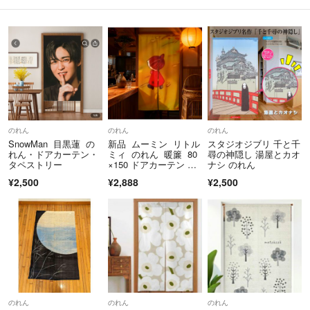
のれん
のれん
のれん
SnowMan 目黒蓮 の
新品 ムーミン リトル
スタジオジブリ 千と千
れん・ドアカーテン・
ミィ のれん 暖簾 80
尋の神隠し 湯屋とカオ
タペストリー
×150 ドアカーテン 間
ナシ のれん
仕切り
¥2,500
¥2,888
¥2,500
のれん
のれん
のれん