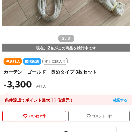
2 / 3
2
現在、
名がこの商品を検討中です
送料込
匿名配送
すぐに購入可
カーテン ゴールド 長めタイプ 3枚セット
3,300
¥
送料込
11
条件達成でポイント最大
倍還元！
確認する
いいね 2件
コメント 0件