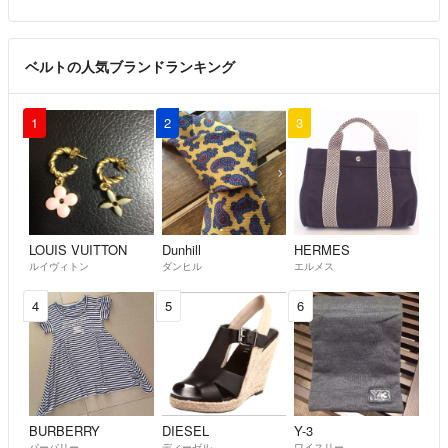
ベルトの人気ブランドランキング
1
2
3
LOUIS VUITTON
Dunhill
HERMES
ルイヴィトン
ダンヒル
エルメス
4
5
6
BURBERRY
DIESEL
Y-3
バーバリー
ディーゼル
ワイスリー