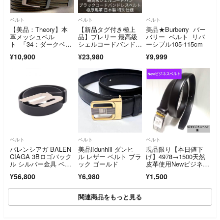
ベルト
ベルト
ベルト
【美品：Theory】本
【新品タグ付き極上
美品★Burberry バー
革メッシュベル
品】プレリー 最高級
バリー ベルト リバ
ト 「34：ダークベー
シェルコードバンドレ
ーシブル105-115cm
ジュ」
スベルト 極厚艶黒馬
¥10,900
¥23,980
¥9,999
革
ベルト
ベルト
ベルト
バレンシアガ BALEN
美品‼️dunhill ダンヒ
現品限り【本日値下
CIAGA 3Bロゴバック
ル レザー ベルト ブラ
げ】4978→1500天然
ル シルバー金具 ベル
ック ゴールド
皮革使用Newビジネス
ト 衣料品 レザー メン
ベルト黒フリー
¥56,800
¥6,980
¥1,500
ズ ブラック系 【中
古】
関連商品をもっと見る