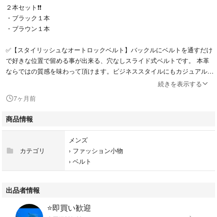
２本セット❗️❗️
・ブラック１本
・ブラウン１本
✅【スタイリッシュなオートロックベルト】バックルにベルトを通すだけ
で好きな位置で留める事が出来る、穴なしスライド式ベルトです。 本革
ならではの質感を味わって頂けます。ビジネススタイルにもカジュアルス
タイルにも合わせられるシンプルなデザイン！ 服装の色とスタイルを選
続きを表示する
ばずに、スーツ、デニム、チノパンなどにも合わすことができますの
7ヶ月前
で フォーマル、カジュアルなどのシーンでご活用いただけます。
商品情報
✅【簡単⾧さ調節可能】ベルトの裏に間隔約５ｍｍの溝（レール）で微調
整できます。ベルトの裏に溝（レール）があり、その部分をバックルで挟
メンズ
み込みロックする仕組み。ベルトわ、緩める際はバックルを持ち上げる事
カテゴリ
›
ファッション小物
で、ロックが簡単に解除されます。 穴がない事によって固定点周辺の革
›
ベルト
がヘタレないのが嬉しいポイント。
✅【サイズ100】新品状態でウエストサイズ最大約100cmまで対応可能。
出品者情報
全長：約120cm。帯幅：約3cm 。
⭐️即買い歓迎