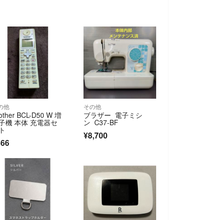
の他
その他
other BCL-D50 W 増
ブラザー 電子ミシ
子機 本体 充電器セ
ン C37-BF
ト
¥8,700
666