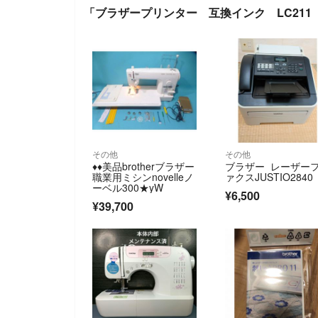
「ブラザープリンター 互換インク LC211
その他
その他
♦️♦️美品brotherブラザー
ブラザー レーザー
職業用ミシンnovelleノ
ァクスJUSTIO2840
ーベル300★yW
¥6,500
¥39,700