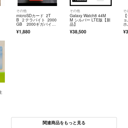
その他
その他
そ
microSDカード 2T
Galaxy Watch8 44M
【
B ２テラバイト 2000
M シルバー LTE版【新
ョ
GB 2000ギガバイ
品】
ホ
ト 未使用 新品 sdカ
¥1,880
¥38,500
¥
ード メモリーカード
主
関連商品をもっと見る