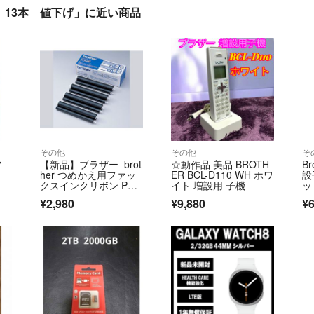
 13本 値下げ」に近い商品
その他
その他
そ
フ
【新品】ブラザー brot
☆動作品 美品 BROTH
Br
her つめかえ用ファッ
ER BCL-D110 WH ホワ
設
クスインクリボン PC-
イト 増設用 子機
ッ
404RF 普通紙FAX詰め
¥2,980
¥9,880
¥
替えリボン4個入り