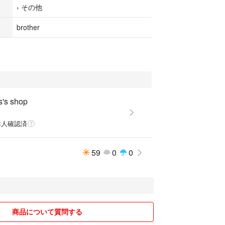
›
その他
brother
s's shop
本人確認済
59
0
0
商品について質問する