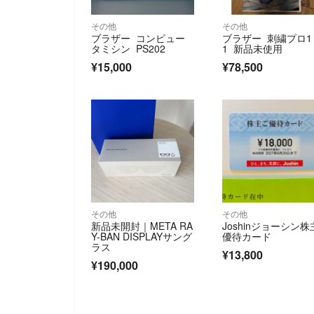
その他
その他
ブラザー コンピュー
ブラザー 刺繍プロ1
タミシン PS202
1 新品未使用
¥15,000
¥78,500
その他
その他
新品未開封｜META RA
Joshinジョーシン株
Y-BAN DISPLAYサング
優待カード
ラス
¥13,800
¥190,000