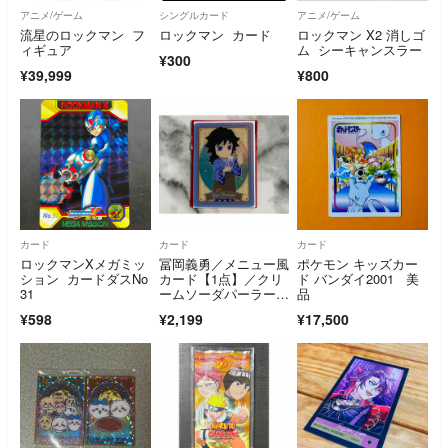
アニメ/ゲーム
シングルカード
アニメ/ゲーム
流星のロックマン フ
ロックマン カード
ロックマン X2 消しゴ
ィギュア
ム シーキャンスラー
¥300
¥39,999
¥800
カード
カード
カード
ロックマンXメガミッ
冨岡義勇／メニュー風
ポケモン キッズカー
ション カードダスNo
カード【1点】／クリ
ド バンダイ2001 美
31
ームソーダパーラー2
品
026／鬼滅の刃
¥598
¥2,199
¥17,500