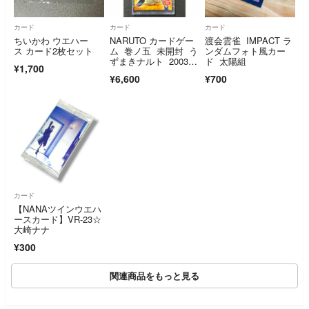
カード
カード
カード
ちいかわ ウエハー
NARUTO カードゲー
渡会雲雀 IMPACT ラ
ス カード2枚セット
ム 巻ノ五 未開封 う
ンダムフォト風カー
ずまきナルト 2003
ド 太陽組
¥1,700
年 ブースター
¥6,600
¥700
カード
【NANAツインウエハ
ースカード】VR-23☆
大崎ナナ
¥300
関連商品をもっと見る