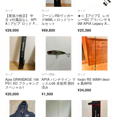
ロッド
ロッド
ロッド
【尾張小牧店】 中
フージンRSヴィボー
★☆【アピア】 レガ
古 ※付属品なし API
グ96ML＋ロッドリー
シーSC アラバンサ 8
A | アピア ロッド Foo
ルセット
0M APIA Legacy ALA
jin'RS SPRINGER 88
BANZA アジ メバ
¥29,000
¥69,800
¥25,380
ML フージンRS スプ
ル アオリイカ K_168
リンガー 88M 釣竿 2
★☆v46052
ピース 【84】
ロッド
ルアー用品
ロッド
Apia GRANDAGE 106
APIA パンチライン マ
foojin RS 95MH desir
PS1 XD プラッキング
ッスル95 未使用 開封
e 風神RS
スペシャル1
済み
¥34,000
¥20,000
¥1,500