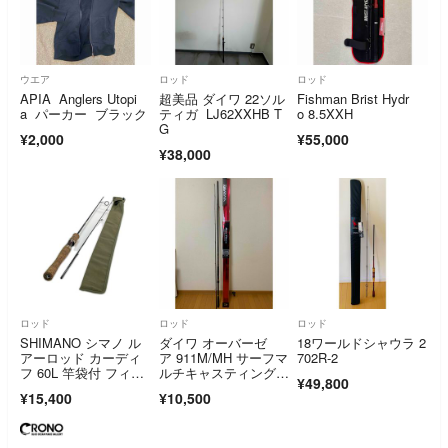
ウエア
ロッド
ロッド
APIA Anglers Utopi
超美品 ダイワ 22ソル
Fishman Brist Hydr
a パーカー ブラック
ティガ LJ62XXHB T
o 8.5XXH
G
¥2,000
¥55,000
¥38,000
ロッド
ロッド
ロッド
SHIMANO シマノ ル
ダイワ オーバーゼ
18ワールドシャウラ 2
アーロッド カーディ
ア 911M/MH サーフマ
702R-2
フ 60L 竿袋付 フィッ
ルチキャスティングロ
¥49,800
シング 釣り具 33602
ッド
¥15,400
¥10,500