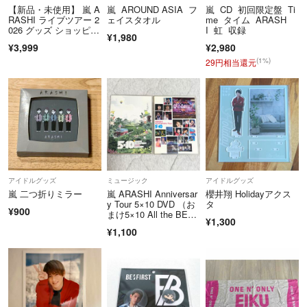
【新品・未使用】 嵐 A
嵐 AROUND ASIA フ
嵐 CD 初回限定盤 Ti
RASHI ライブツアー 2
ェイスタオル
me タイム ARASH
026 グッズ ショッピン
I 虹 収録
¥1,980
グバッグ 質屋・リサイ
¥3,999
¥2,980
クルマート宇部店
(1%)
29円相当還元
アイドルグッズ
ミュージック
アイドルグッズ
嵐 二つ折りミラー
嵐 ARASHI Anniversar
櫻井翔 Holidayアクス
y Tour 5×10 DVD （お
タ
¥900
まけ5×10 All the BES
¥1,300
T!CLIPS）
¥1,100