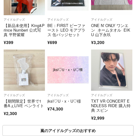
アイドルグッズ
アイドルグッズ
アイドルグッズ
【新品未使用】King&P
BE：FIRST ビーファ
ONE N' ONLY ワンエ
rince Numberi 公式写
ースト LEO モアプラ
ン ネームタオル EIK
真 平野紫耀
ス 缶バッジセット
U 山下永玖
¥399
¥699
¥3,200
アイドルグッズ
アイドルグッズ
アイドルグッズ
【期間限定】世界で1
jksI♡U・x・U♡様
TXT VR CONCERT E
番AぇLIVE ペンライト
NDLESS RIDE 購入特
¥74,300
典 スビン
¥2,300
¥2,999
嵐のアイドルグッズのおすすめ