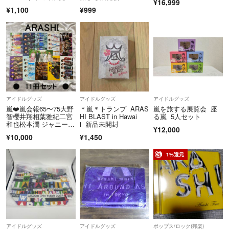
¥16,999
会 グッズ
¥1,100
¥999
アイドルグッズ
アイドルグッズ
アイドルグッズ
嵐❤️嵐会報65〜75大野
＊嵐＊トランプ ARAS
嵐を旅する展覧会 座
智櫻井翔相葉雅紀二宮
HI BLAST in Hawai
る嵐 5人セット
和也松本潤 ジャニーズ
i 新品未開封
¥12,000
送料無料
¥10,000
¥1,450
1%還元
アイドルグッズ
アイドルグッズ
ポップス/ロック(邦楽)