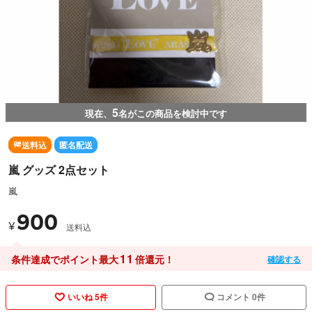
5
現在、
名がこの商品を検討中です
送料込
匿名配送
嵐 グッズ 2点セット
嵐
900
¥
送料込
11
条件達成でポイント最大
倍還元！
確認する
いいね 5件
コメント 0件