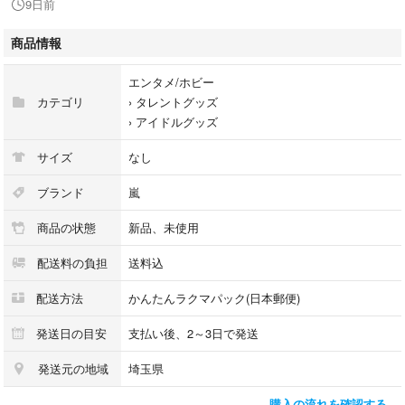
9日前
まとめ買い大歓迎！！
商品情報
嵐/大野智/櫻井翔/相葉雅紀/二宮和也/松本潤
エンタメ/ホビー
カテゴリ
›
タレントグッズ
›
アイドルグッズ
サイズ
なし
ブランド
嵐
商品の状態
新品、未使用
配送料の負担
送料込
配送方法
かんたんラクマパック(日本郵便)
発送日の目安
支払い後、2～3日で発送
発送元の地域
埼玉県
購入の流れを確認する