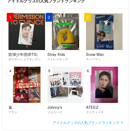
アイドルグッズの人気ブランドランキング
1
2
3
防弾少年団(BTS)
Stray Kids
Snow Man
ボウダンショウネンダン
ストレイキッズ
スノーマン
4
5
6
嵐
Johnny's
ATEEZ
アラシ
ジャニーズ
エイティーズ
アイドルグッズの人気ブランドランキング