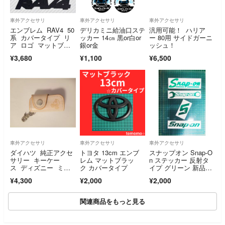
車外アクセサリ
車外アクセサリ
車外アクセサリ
エンブレム RAV4 50
デリカミニ給油口ステ
汎用可能！ ハリア
系 カバータイプ リ
ッカー 14㎝ 黒or白or
ー 80用 サイドガーニ
ア ロゴ マットブラ
銀or金
ッシュ！
ック vht⑤
¥3,680
¥1,100
¥6,500
車外アクセサリ
車外アクセサリ
車外アクセサリ
ダイハツ 純正アクセ
トヨタ 13cm エンブ
スナップオン Snap-O
サリー キーケー
レム マットブラッ
n ステッカー 反射タ
ス ディズニー ミッ
ク カバータイプ
イプ グリーン 新品4
キー 新品！！ 送料
枚
¥4,300
¥2,000
¥2,000
無料！！
関連商品をもっと見る