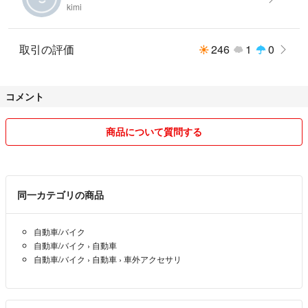
#US
kimi
#タイヤデカール
#タイヤレタリング
取引の評価
246
1
0
#デカール
#ニットー
#ファルケン
#カスタムカー
コメント
#USDM
#アメ車
商品について質問する
#ローダウン
#ミシュラン
#ブリジストン
#ピレリ
同一カテゴリの商品
#グッドイヤー
#ホワイトレターステッカー
#タイヤステッカー
自動車/バイク
自動車/バイク
›
自動車
#スポーツカー
自動車/バイク
›
自動車
›
車外アクセサリ
#タイヤレター
#JDM
#ドリ車
#即ドリ