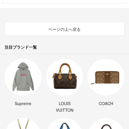
#ヴォクシー
#86
#頭文字D
#イニシャルD
#湾岸ミッドナイト
ページの上へ戻る
#土屋圭市
#織戸学
注目ブランド一覧
#ドリフト
#スーパーGT
#D1
#スカイライン
#GTR
#ポルシェ
#フェラーリ
#ヤン車
#族車
Supreme
LOUIS
COACH
#BBS
VUITTON
#トヨタ
#TOYOTA
#NISSAN