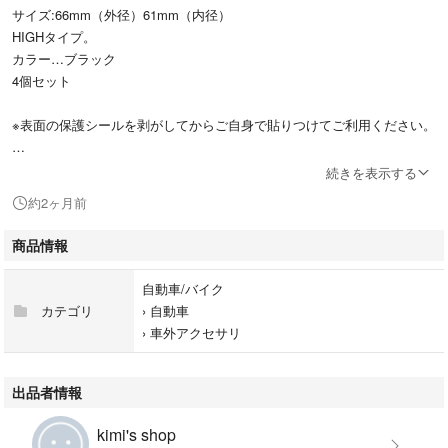
サイズ:66mm（外径）61mm（内径）
HIGHタイプ。
カラー…ブラック
4個セット
※表面の保護シールを剥がしてからご自身で貼りつけてご利用ください。
サイズの適合は画像欄に貼っております。
続きを表示する
約2ヶ月前
#センターキャップコレクション
#Meister
商品情報
#マイスター
#Meisterセンターキャップ
自動車/バイク
#Meisterホイールキャップ
カテゴリ
›
自動車
#マイスターセンターキャップ
›
車外アクセサリ
#マイスターホイールキャップ
#ワークエモーション
#WORKEMOTION
出品者情報
#ムーンアイズ
#北米仕様
kimi's shop