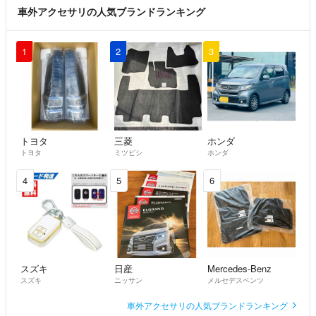
車外アクセサリの人気ブランドランキング
#ギャルソン
#走り屋
#車高短
1
2
3
#DAD
#車高調
#エアサス
#HKS
#Blitz
#RAYS
トヨタ
三菱
ホンダ
トヨタ
ミツビシ
ホンダ
#ボルクレーシング
#ADVAN
4
5
6
#ヨコハマ
#TOYOTIRES
#ドレスアップ
#アルファード
#ヴェルファイア
#bB
スズキ
日産
Mercedes-Benz
#タント
スズキ
ニッサン
メルセデスベンツ
#スペーシア
車外アクセサリの人気ブランドランキング
#NBOX