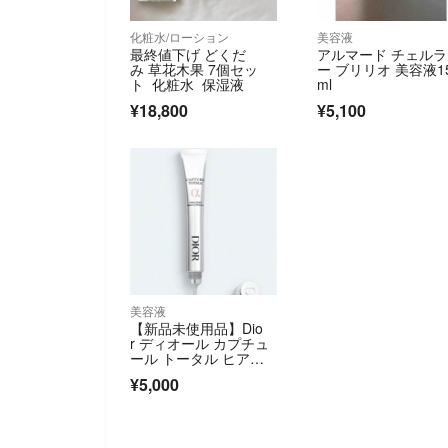
化粧水/ローション
美容液
最終値下げ どくだ
アルマード チェルラ
み 草花木果 7個セッ
ー ブリリオ 美容液1
ト 化粧水 保湿液
ml
¥18,800
¥5,100
美容液
【新品未使用品】Dio
r ディオール カプチュ
ール トータル ヒア
ル ショット 15ml
¥5,000