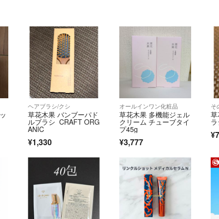
ヘアブラシ/クシ
オールインワン化粧品
そ
ポッ
草花木果 バンブーパド
草花木果 多機能ジェル
草
ルブラシ CRAFT ORG
クリーム チューブタイ
ラ
ANIC
プ45g
¥
¥1,330
¥3,777