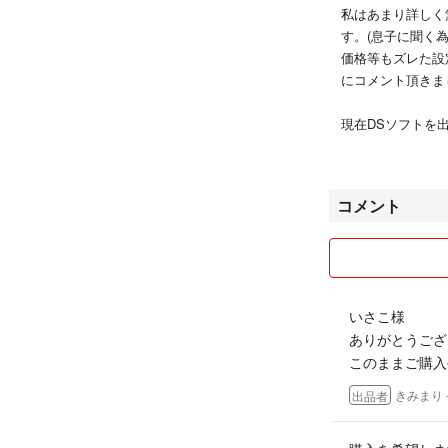
私はあまり詳しく
す。(息子に聞く為
価格等もズレた設
にコメント頂きま
現在DSソフトを
もございますので
プラレールを出品
コメント
動作確認は行って
る場合もあります
息子の成長にとも
出品しております
いさこ様
私の目で、汚れ、
ありがとうござ
見落とし等あるか
このままご購入
あくまでも中古で
く思います。
きみまり
出品者
トミカ、プラレー
れているため、出