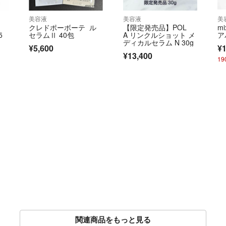
美容液
美容液
美
クレドポーボーテ ル
【限定発売品】POL
m
5
セラムⅡ 40包
A リンクルショット メ
ア
ディカルセラム N 30g
¥5,600
¥1
¥13,400
1
関連商品をもっと見る