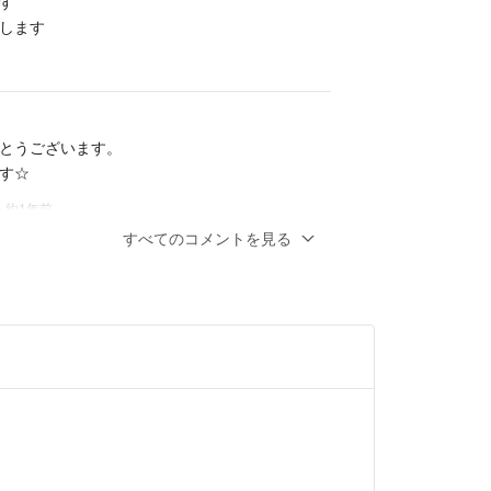
す
します
段設定していますので、まとめて購入希望される場
させて頂きます☆
の発送とさせていただきますので、平日のみの発送
とうございます。
す☆
受け取り確認が遅くなる方は、前もってご連絡頂き
- 約1年前
すべてのコメントを見る
ます
？