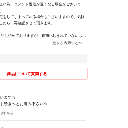
無い為、コメント返信が遅くなる場合がございま
)
定をしてしまっている場合もございますので、気軽
したら、再確認させて頂きます。
出品し始めておりますが、初期化しきれていないもの
、ご了承ください。
続きを表示する
しております。
おりますが、中古ですのでモーターが弱くなってい
事、ご了承ください。
商品について質問する
ない、車、電車等、男の子の好むおもちゃを続々と
。
傷の多いものは省いて出品しているつもりですが、
います☆
もしれません。
手続きへとお進み下さい☆
あります事、ご理解頂ける方のご購入をお願いした
- 約1年前
ルなど、出品するのも大変なくらいあり、価格も忘
品後の上下への変動あります。