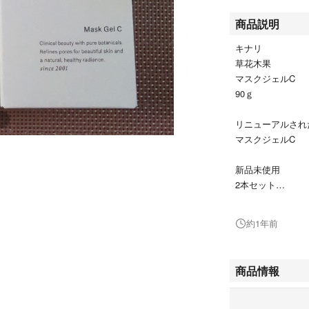
商品説明
キナリ
草花木果
マスクジェルC
90ｇ
リニューアルされ
マスクジェルC
新品未使用
2本セット
#キナリ
約1年前
#草花木果
#マスクジェル
#マスクジェルC
商品情報
#新品未使用
#2本セット