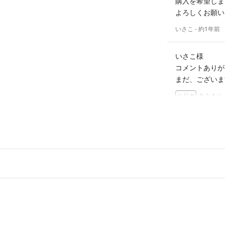
購入を希望しま
よろしくお願い
全て送料込みで値
合はお値引き検討
いさこ
- 約1年前
基本的に郵便局で
いさこ様
となります。
コメントありが
まだ、ございま
旅行などの不在で
たく思います☆
きみまり
出品者
コメント失礼し
まだありますか
いさこ
- 約1年前