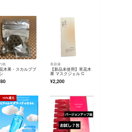
の他
美容液
花木果・スカルプブ
【新品未使用】草花木
シ
果 マスクジェル C
780
¥2,200
10%還元