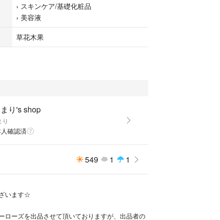
›
スキンケア/基礎化粧品
›
美容液
草花木果
まり's shop
まり
本人確認済
549
1
1
ざいます☆
ーローズを出品させて頂いておりますが、出品者の