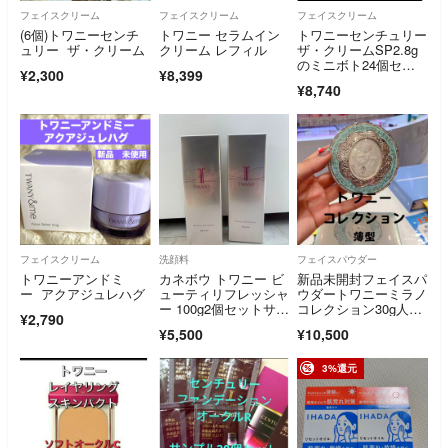
フェイスクリーム
フェイスクリーム
フェイスクリーム
(6個)トワニーセンチ
トワニー セラムイン
トワニーセンチュリー
ュリー ザ・クリーム
クリーム レフィル
ザ・クリームSP2.8g
のミニボト24個セッ
¥2,300
¥8,399
ト
¥8,740
フェイスクリーム
洗顔料
フェイスパウダー
トワニーアンドミ
カネボウ トワニー ビ
新品未開封フェイスパ
ー アクアジュレハグ
ューティリフレッシャ
ウダートワニーミラノ
ー 100g2個セットサン
コレクション30g人気
¥2,790
プル付き
完売品限定カネボウ
¥5,500
¥10,500
3%還元