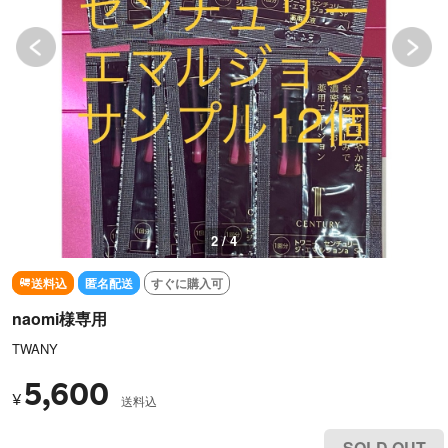
3 / 4
送料込
匿名配送
すぐに購入可
naomi様専用
TWANY
5,600
¥
送料込
SOLD OUT