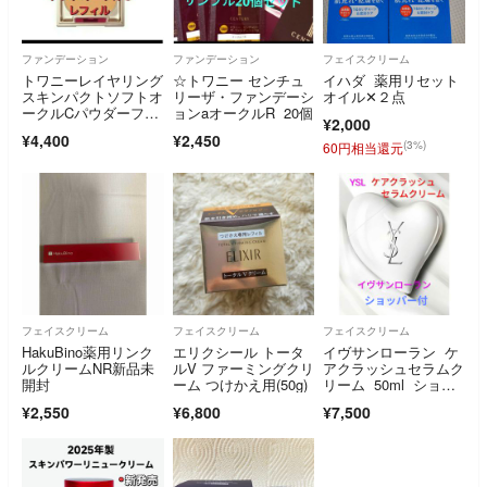
ファンデーション
ファンデーション
フェイスクリーム
トワニーレイヤリング
☆トワニー センチュ
イハダ 薬用リセット
スキンパクトソフトオ
リーザ・ファンデーシ
オイル✕２点
ークルCパウダーファ
ョンaオークルR 20個
¥2,000
ンデーション
¥4,400
¥2,450
(3%)
60円相当還元
フェイスクリーム
フェイスクリーム
フェイスクリーム
HakuBino薬用リンク
エリクシール トータ
イヴサンローラン ケ
ルクリームNR新品未
ルV ファーミングクリ
アクラッシュセラムク
開封
ーム つけかえ用(50g)
リーム 50ml ショッ
パー付
¥2,550
¥6,800
¥7,500