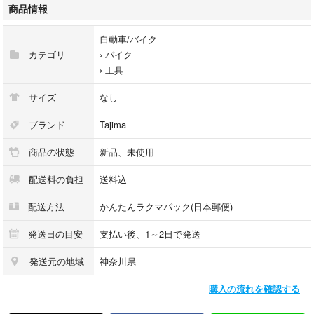
商品情報
✿取付総重量❀０．５ｋｇ以下
➖セフホルダーは別売❀本体のみ➖
自動車/バイク
カテゴリ
›
バイク
✿仕様✿
›
工具
外寸❀H１４９×W６１×D７５mm
製品重量❀９５g
サイズ
なし
取付総重量❀０．５kg以下
ブランド
Tajima
✿材質✿
商品の状態
新品、未使用
本体❀樹脂
グリップシートゴム
配送料の負担
送料込
バネロック部❀ステンレス
配送方法
かんたんラクマパック(日本郵便)
⭕️お届け商品・本体のみ⭕️
発送日の目安
支払い後、1～2日で発送
発送元の地域
神奈川県
購入の流れを確認する