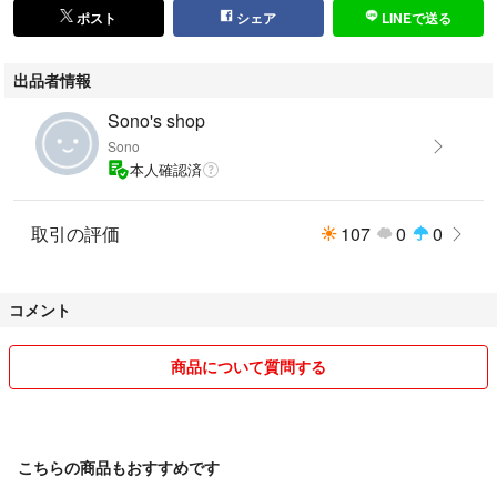
ポスト
シェア
LINEで送る
出品者情報
Sono's shop
Sono
Tajima
本人確認済
タジマ
ＣＯＲＤＵＲＡ
取引の評価
107
0
0
コーデュラ
ナイロンコーデュラ
着脱セフ
コメント
カスタム対応
セフホルダー
メタルセフ
商品について質問する
ＳＦＫＨＲ−ＰＨ
ペンホルダー
ペンケース
マジック
こちらの商品もおすすめです
シャーペン