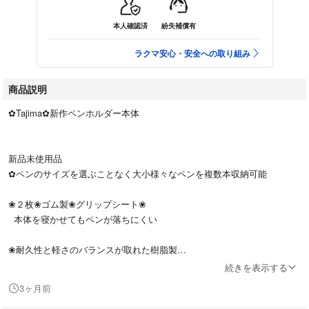
本人確認済
紛失補償有
ラクマ安心・安全への取り組み
商品説明
✿Tajima✿新作ペンホルダー本体
新品未使用品
✿ペンのサイズを選ぶことなく大小様々なペンを複数本収納可能
❀２枚❀ゴム製❀グリップシート❀
本体を寝かせてもペンが落ちにくい
❀耐久性と軽さのバランスが取れた樹脂製
続きを表示する
✿カスタムセフホルダーにも対応
3ヶ月前
セフ装着だけでなく対応セフホルダーにダイレクト連結も可能