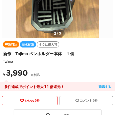
3 / 3
送料込
匿名配送
すぐに購入可
新作 Tajima ペンホルダー本体 １個
Tajima
3,990
¥
送料込
11
条件達成でポイント最大
倍還元！
確認する
いいね 0件
コメント 0件