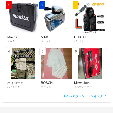
1
2
3
Makita
MAX
BURTLE
マキタ
マックス
バートル
4
5
6
ハイコーキ
BOSCH
Milwaukee
ハイコーキ
ボッシュ
ミルウォーキー
工具の人気ブランドランキング