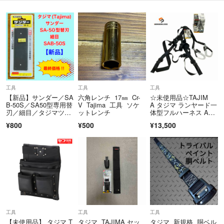
ドリル
ドリルきり
工具差し
工具４本差し
工具差し２本
ドライバー差し
ドライバー
ペンチ
工具
工具
工具
ニッパ
【新品】サンダー／SA
六角レンチ 17㎜ Cr-
☆未使用品☆TAJIM
モンキ
B-50S／SA50型専用替
V Tajima 工具 ソケ
A タジマ ランヤード一
刃／細目／タジマツー
ットレンチ
体型フルハーネス A1G
ネジザウルス
ル
SLJR-WL2BK 蛇腹 ダ
¥800
¥500
¥13,500
腰道具
ブルランヤード Mサイ
ズ 墜落防止用器具130
腰袋
850
胴ベルト
工具類
工具小物
電気
設備
内装
大工
工具
工具
工具
【未使用品】 タジマ T
タジマ TAJIMA セッ
タジマ 新規格 胴ベル
ＤＩＹ