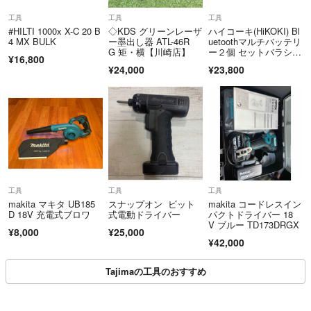
工具
工具
工具
#HILTI 1000x X-C 20 B
◇KDS グリーンレーザ
ハイコーキ(HiKOKI) Bl
4 MX BULK
ー墨出し器 ATL-46R
uetoothマルチバッテリ
G 矩・横【川崎店】
ー２個 セットバラシ売
¥16,800
り⑤【新品 未使用品】
¥24,000
¥23,800
工具
工具
工具
makita マキタ UB185
スナップオン ビット
makita コードレスイン
D 18V 充電式ブロワ
式電動ドライバー
パクトドライバー 18
V ブルー TD173DRGX
¥8,000
¥25,000
¥42,000
Tajimaの工具のおすすめ