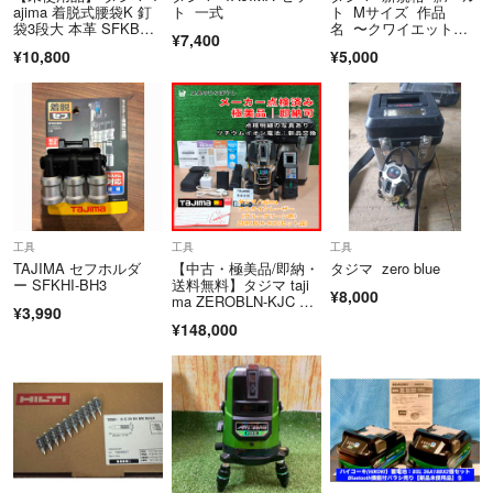
ajima 着脱式腰袋K 釘
ト 一式
ト Mサイズ 作品
メンテナンス
袋3段大 本革 SFKBK-K
名 〜クワイエットラ
¥7,400
G3L ブラック セフ腰
イバルGS〜
¥10,800
¥5,000
袋 セフ別売 リサイク
ルマート宇部店
工具
工具
工具
TAJIMA セフホルダ
【中古・極美品/即納・
タジマ zero blue
ー SFKHI-BH3
送料無料】タジマ taji
¥8,000
ma ZEROBLN-KJC フ
¥3,990
ルラインレーザー ZER
¥148,000
O BLUE NAVI ジンバ
ル 3電源 高視認300 受
光器付 点検済