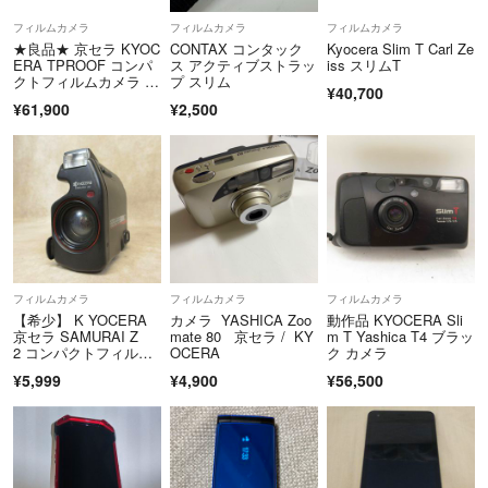
フィルムカメラ
フィルムカメラ
フィルムカメラ
★良品★ 京セラ KYOC
CONTAX コンタック
Kyocera Slim T Carl Ze
ERA TPROOF コンパ
ス アクティブストラッ
iss スリムT
クトフィルムカメラ O
プ スリム
¥40,700
B4363 #550
¥61,900
¥2,500
フィルムカメラ
フィルムカメラ
フィルムカメラ
【希少】 K YOCERA
カメラ YASHICA Zoo
動作品 KYOCERA Sli
京セラ SAMURAI Z
mate 80 京セラ / KY
m T Yashica T4 ブラッ
2 コンパクトフィルム
OCERA
ク カメラ
カメラ
¥5,999
¥4,900
¥56,500