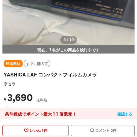
3 / 10
1
現在、
名がこの商品を検討中です
送料込
すぐに購入可
YASHICA LAF コンパクトフィルムカメラ
京セラ
3,690
¥
送料込
11
条件達成でポイント最大
倍還元！
確認する
いいね 1件
コメント 0件