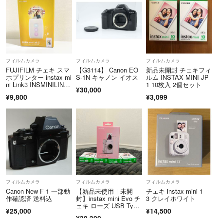
フィルムカメラ
フィルムカメラ
フィルムカメラ
FUJIFILM チェキ スマ
【G3114】 Canon EO
新品未開封 チェキフィ
ホプリンター instax mi
S-1N キャノン イオス
ルム INSTAX MINI JP
ni Link3 INSMINILINK3
1 10枚入 2個セット
¥30,000
CWHITE【A】794
¥9,800
¥3,099
フィルムカメラ
フィルムカメラ
フィルムカメラ
Canon New F-1 一部動
【新品未使用｜未開
チェキ instax mini 1
作確認済 送料込
封】instax mini Evo チ
3 クレイホワイト
ェキ ローズ USB Type
¥25,000
¥14,500
-C【未開封】 フィルム
¥38,300