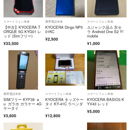
スマートフォン本体
携帯電話本体
スマートフォン本体
【中古】KYOCERA T
KYOCERA Dingo NP5
⚠️ジャンク品⚠️ 京セ
ORQUE 5G KYG01 レ
01KC
ラ Android One S2 Y!
ッド (Simフリー)
mobile
¥2,500
¥33,500
¥1,000
携帯電話本体
スマートフォン本体
スマートフォン本体
SIMフリー KYF39 a
KYOCERA キッズケー
KYOCERA BASIO3 K
u ガラホ ガラケー 4G
タイ KY-41C ラベンダ
YV43 レッド
ケータイ
ー
¥5,000
¥3,600
¥12,800