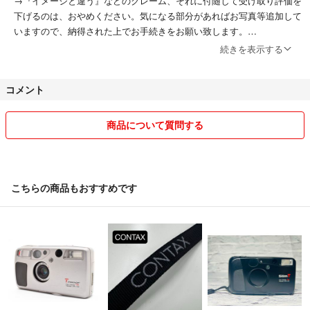
→『イメージと違う』などのクレーム、それに付随して受け取り評価を
下げるのは、おやめください。気になる部分があればお写真等追加して
いますので、納得された上でお手続きをお願い致します。
続きを表示する
☆発送方法は、最安料金での発送となりますので、配送事故でのトラブ
ルが起きた場合の責任は負い兼ねます。ご承知おきください。
コメント
☆お品物について質問され、こちら側が返答した内容について、その後
の反応が１日経過しても頂けなかった場合は、内容によってはコメント
商品について質問する
削除する事もありますので、ご了承下さい。
☆大変申し訳ありませんが、悪い評価が二つ以上ついている方とは、お
取り引きご遠慮させて頂きます。→不安なお取り引きは、極力避けたい
こちらの商品もおすすめです
ので…(>_<)
☆コンビニ支払い及びATM支払いの方は、何日にお振込頂けるかの提
示をお願い致します。