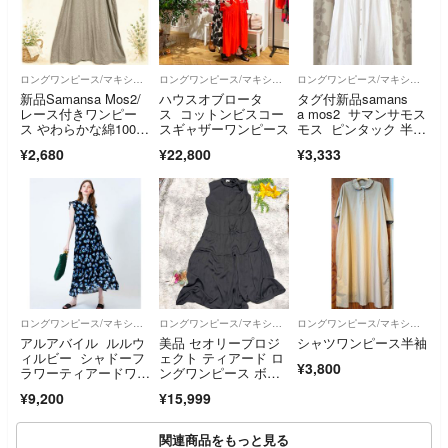
ロングワンピース/マキシワンピース
ロングワンピース/マキシワンピース
ロングワンピース/マキシワンピース
新品Samansa Mos2/
ハウスオブロータ
タグ付新品samans
レース付きワンピー
ス コットンビスコー
a mos2 サマンサモス
ス やわらかな綿100％
スギャザーワンピース
モス ピンタック 半袖
カットソー素材を使用
ワンピース ホワイ
¥2,680
¥22,800
¥3,333
した着心地の良いワン
ト SM2 Samansa M
ピース ゆったり♪
os2
ロングワンピース/マキシワンピース
ロングワンピース/マキシワンピース
ロングワンピース/マキシワンピース
アルアバイル ルルウ
美品 セオリープロジ
シャツワンピース半袖
ィルビー シャドーフ
ェクト ティアード ロ
¥3,800
ラワーティアードワン
ングワンピース ボウ
ピース
タイ サテン 4
¥9,200
¥15,999
関連商品をもっと見る