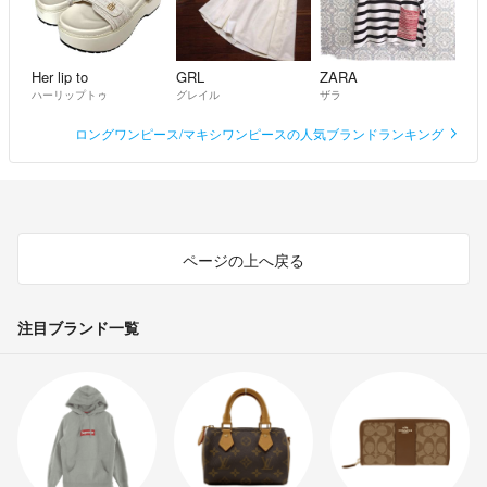
い。
◼️環境について
Her lip to
GRL
ZARA
私や家族も非喫煙者で、ペットも飼っていません。
ハーリップトゥ
グレイル
ザラ
タバコの匂いや動物の毛の付着などはございませんので、ご安心くださ
ロングワンピース/マキシワンピースの人気ブランドランキング
い。
◼️返品について
万が一コピー品である場合や、明らかなこちらのミスに関しては返品&
全額返金対応させていただきますので、安心してご購入ください。
ページの上へ戻る
最後までお読みいただき、ありがとうございました^_^
注目ブランド一覧