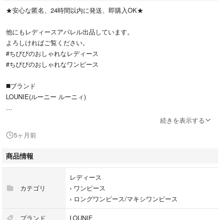
★安心な匿名、24時間以内に発送、即購入OK★
他にもレディースアパレル出品しています。
よろしければご覧ください。
#ちびびのおしゃれなレディース
#ちびびのおしゃれなワンピース
◼️ブランド
LOUNIE(ルーニー ルーニィ)
◼️アイテム
続きを表示する
リップルボリュームスリーブワンピース
5ヶ月前
2023SS
定価30,800円
商品情報
凹凸感のあるリップル素材を使用した風合い豊かなロングワンピース。
レディース
ふっくらとしたボリュームスリーブが女性らしい旬なシルエットを描き出
カテゴリ
›
ワンピース
します。
›
ロングワンピース/マキシワンピース
フロントボタンを開ければガウンような羽織としてもスタイリングでき、
着回し力にも優れた一品。
ブランド
LOUNIE