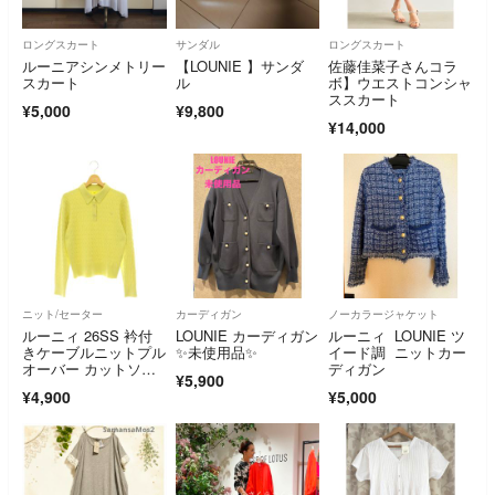
ロングスカート
サンダル
ロングスカート
ルーニアシンメトリー
【LOUNIE 】サンダ
佐藤佳菜子さんコラ
スカート
ル
ボ】ウエストコンシャ
ススカート
¥5,000
¥9,800
¥14,000
ニット/セーター
カーディガン
ノーカラージャケット
ルーニィ 26SS 衿付
LOUNIE カーディガン
ルーニィ LOUNIE ツ
きケーブルニットプル
✨未使用品✨
イード調 ニットカー
オーバー カットソ
ディガン
¥5,900
ー 長袖 F
¥4,900
¥5,000