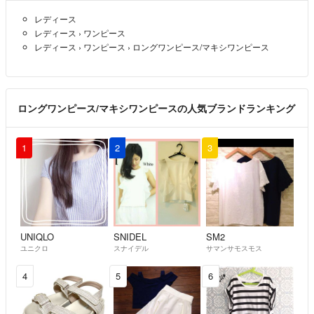
レディース
◼️発送について
レディース
›
ワンピース
梱包資材は再利用品を使用する場合があります。
レディース
›
ワンピース
›
ロングワンピース/マキシワンピース
簡易包装で折りたたんで発送させていただく場合もございます。
ご了承いただけますようお願い致します。
基本的にご購入後1〜2日以内には発送するようにしますが、念のため
余裕を持ってご購入ください。
ロングワンピース/マキシワンピースの人気ブランドランキング
お急ぎの方は必ず購入前にお問い合わせください。
◼️サイズについて
1
2
3
丁寧に測定していますが、素人採寸のため、多少の誤差はご了承くださ
い。
詳しいサイズは公式サイトなどでご自身でご確認いただけますようお願
い致します。
◼️商品状態について
UNIQLO
SNIDEL
SM2
ユニクロ
スナイデル
サマンサモスモス
記載内容は私の主観となります。
通常の使用に影響がない範囲での見逃し、一般的な中古品の使用感など
4
5
6
はご了承ください。
新品、未使用品でも人の手に渡っていますので、店舗展示品と同様に多
少の傷ができる場合があります。気にされる方は購入をご遠慮くださ