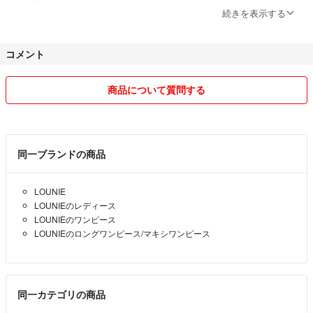
誠心誠意対応させていただきます。
続きを表示する
※平置き実寸(cm)
素人採寸のため、若干の誤差はご了承ください。
#######
コメント
アパレル多数出品中☆
◼️素材
値下げ交渉大歓迎ですので、お気軽にコメントください♡
綿 コットン、ポリウレタン
希望額を書いていただけるとスムーズです♡
商品について質問する
#######
◼️状態
ホームクリーニング済み
◼️購入について
目立った傷や汚れなくとても綺麗な状態ですので、まだまだ気持ちよくお
・コメントなしの即購入
同一ブランドの商品
使いいただけます。
・コメントやりとり中や値下げ後の割り込み購入
◼️梱包・発送
LOUNIE
どちらもOKとさせていただきますので、早い者勝ちでよろしくお願い
コンパクトに折りたたみ、ゆうパケットポストで発送予定です。
LOUNIEのレディース
致します。
その際にシワがつく可能性がございます。
LOUNIEのワンピース
ご了承いただけますようお願い致します。
LOUNIEのロングワンピース/マキシワンピース
◼️真贋について
私が百貨店などで購入したもの以外に、大手リサイクルショップ、大手
ECストア、古物市場、卸業者が仕入れ先ですので、全てプロの目を通
した真贋鑑定済の基準内商品のみお取り扱いしています。
同一カテゴリの商品
安心してご購入ください。