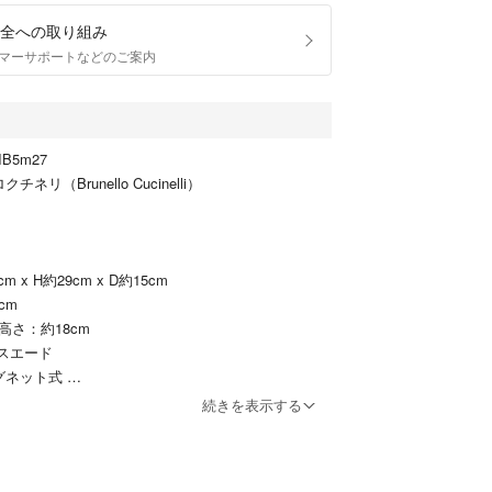
全への取り組み
マーサポートなどのご案内
IB5m27
ネリ（Brunello Cucinelli）
cm x H約29cm x D約15cm
cm
 高さ：約18cm
 スエード
マグネット式
ポーチ
続きを表示する
ション