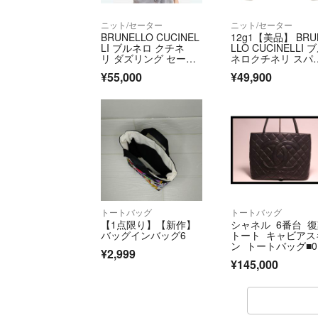
ニット/セーター
ニット/セーター
BRUNELLO CUCINEL
12g1【美品】 BRU
LI ブルネロ クチネ
LLO CUCINELLI 
リ ダズリング セータ
ネロクチネリ スパ
ー
コール ラメニット 
¥55,000
¥49,900
ルーネックセータ
ー カシミヤ混 XS 
ジュ レディースu02
トートバッグ
トートバッグ
【1点限り】【新作】
シャネル 6番台 
バッグインバッグ6
トート キャビアス
ン トートバッグ■0
¥2,999
3ol129-3D
¥145,000