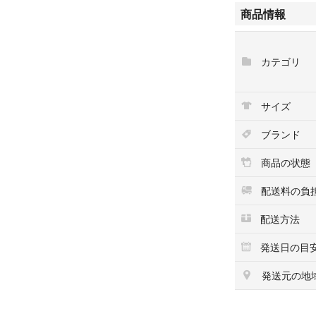
汚れ/スレがあり
商品情報
角にスレがあり
ハンドルにスレ/
内側に汚れがあ
カテゴリ
ポーチの外側に汚
金具にスレがござ
サイズ
こちらの商品はラク
によって出品され
ブランド
商品の状態
配送料の負
配送方法
発送日の目
発送元の地