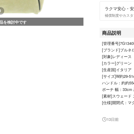
ラクマ安心・安
0
補償制度やカスタ
品を検討中です
商品説明
[管理番号]7G1340
[ブランド]ブルネロクチ
[対象]レディース
[カラー]グリーン
[生産国]イタリア
[サイズ]W約29‐51
ハンドル：約約55
ポーチ 幅：33cm
[素材]スウェード
[仕様]開閉式：
[付属品]保存袋 
13日前
■状態・コンディ
[状態]