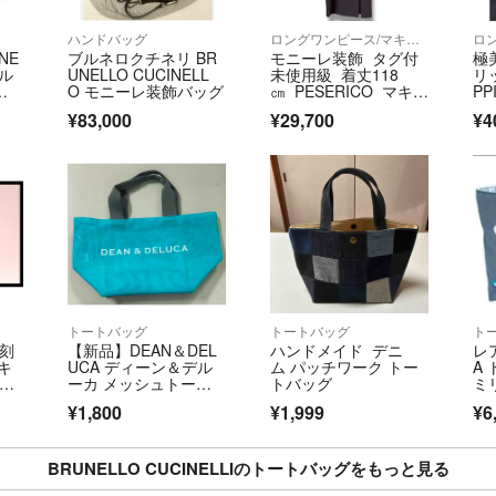
ハンドバッグ
ロングワンピース/マキシワンピース
ロ
NE
ブルネロクチネリ BR
モニーレ装飾 タグ付
極
ブル
UNELLO CUCINELL
未使用級 着丈118
リッ
ン
O モニーレ装飾バッグ
㎝ PESERICO マキシ
P
ク
丈ワンピース
ト
¥83,000
¥29,700
¥4
ベー
t
トートバッグ
トートバッグ
ト
復刻
【新品】DEAN＆DEL
ハンドメイド デニ
レア
キ
UCA ディーン＆デル
ム パッチワーク トー
A
72
ーカ メッシュトート
トバッグ
ミ
バッグ S ターコイズ
ー
¥1,800
¥1,999
¥6
務
際
BRUNELLO CUCINELLIのトートバッグをもっと見る