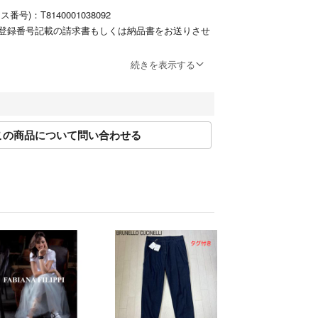
号)：T8140001038092
登録番号記載の請求書もしくは納品書をお送りさせ
続きを表示する
トはラクマ公式パートナーの株式会社LIFE TIME
ャライフタイム)によって運営されています。
ficial/law/lft/
この商品について問い合わせる
official/law/lft/#return_policy