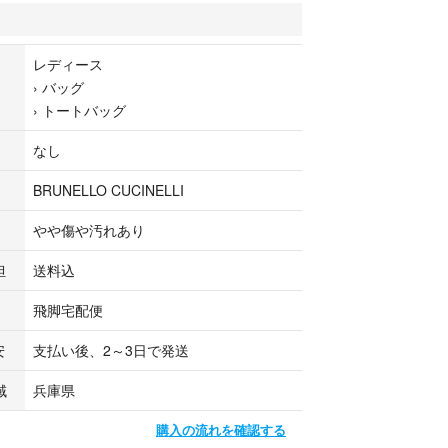
。
。
汚れがあり。
レディース
り。
›
バッグ
れがあり。
›
トートバッグ
います。
なし
マ公式パートナーの株式会社LIFE TIME ラクマ店
ています。
BRUNELLO CUCINELLI
やや傷や汚れあり
担
送料込
飛脚宅配便
安
支払い後、2～3日で発送
域
兵庫県
購入の流れを確認する