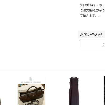
登録番号(インボイス番
ご注文後発送時に
て頂きます。
※こちらのアカウン
(カブシキガイシ
お問い合わせ
▼特商法
https://fril.jp/ts/of
▼返品特約
https://fril.jp/ts/