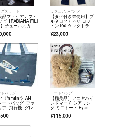
ングスカート
カジュアルパンツ
美品ファビアナフィ
【タグ付き未使用】ブ
ピ【FABIANA FILI
ルネロクチネリ コッ
PI】チュールスカー
トン100 タックトラウ
ザーズ I40 パンツ
0,000
¥23,000
ートバッグ
トートバッグ
《familiar》AN
【極美品】アニヤハイ
 トートバッグ ファ
ンドマーチ シアリン
リア 飛行機 グレ
グ ミニトート Eyes 2
 パイロット 客室乗
way
,500
¥115,000
員 ファミちゃん 国
線限定