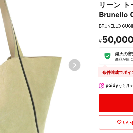
リーン ト
Brunello C
BRUNELLO CUCI
50,00
¥
楽天の審
商品が気に
条件達成でポイ
なら
月々
いいね