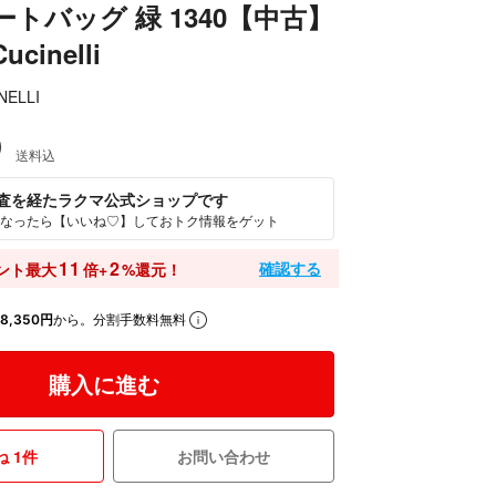
ートバッグ 緑 1340【中古】
ucinelli
NELLI
0
送料込
査を経たラクマ公式ショップです
なったら【いいね♡】しておトク情報をゲット
11
2
確認する
ント最大
倍+
%還元！
8,350円
から。分割手数料無料
購入に進む
 1件
お問い合わせ