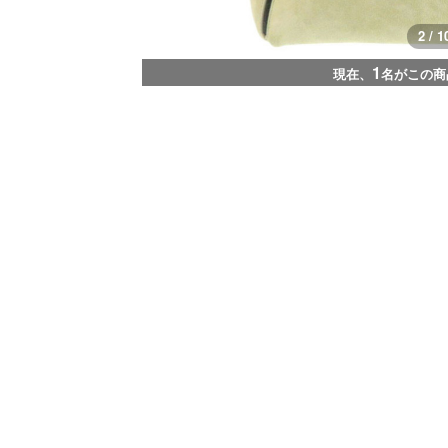
2 / 1
1
現在、
名がこの商