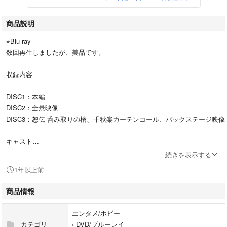
商品説明
⭐︎Blu-ray
数回再生しましたが、美品です。
収録内容
DISC1：本編
DISC2：全景映像
DISC3：恕伝 呑み取りの槍、千秋楽カーテンコール、バックステージ映像
キャスト
山姥切国広：荒牧慶彦 へし切長谷部：和田雅成 小夜左文字：納谷健 骨
続きを表示する
喰藤四郎：北川尚弥 同田貫正国：武子直輝 山伏国広：横山真史 日本
1年以上前
号：成松慶彦 博多藤四郎：木津つばさ ソハヤノツルキ：飯山裕太
商品情報
黒田官兵衛：山浦徹 黒田長政：伊阪達也 豊臣秀吉：川下大洋 弥助：日
南田顕久 母里友信：松川真也
エンタメ/ホビー
カテゴリ
›
DVD/ブルーレイ