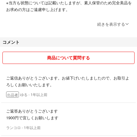
※当方も状態については記載いたしますが、素人保管のため完全美品を
お求めの方はご遠慮申し上げます。
◆48時間以内に返信がない場合、取得漏れの可能性がありますので再
続きを表示する
度ご連絡をお願いいたします。
48時間以内にお返事頂けない場合は、こちらからも再度ご連絡いたし
コメント
ます（ラクマの確認が出来ないほど多忙な方はご遠慮ください）
◆平日は基本的に仕事の為お返事が遅くなる場合もあります。ご了承お
商品について質問する
願いいたします。
◆梱包方法は紙類→折れ、水濡れ防止対策
ご返信ありがとうございます。お値下げいたしましたので、お取引よ
キーホルダー・缶バッジ→プチプチ2重巻き、水濡れ防止対策
ろしくお願いいたします。
↑グッズが入っていた箱が必要な場合は事前にお知らせください、指定
ゆる
- 1年以上前
出品者
がない場合は箱無しとなります。
◆こちらから指定が無い場合、価格変更はご遠慮申し上げます。
ご返答ありがとうございます
◆郵送事故に関しましては可能な限りご協力いたしますが、弁償等は出
1900円で宜しくお願いします
来かねますのでご了承お願いいたします（発送連絡から7日以上過ぎて
ランコロ
- 1年以上前
からの未到着についても対応出来かねます）