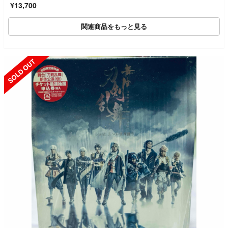
¥13,700
ホール公演 ミュージ
カル ノクターン−遠…
関連商品をもっと見る
SOLD OUT