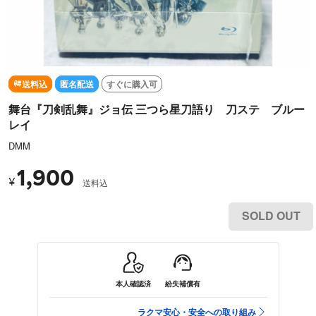
送料込
匿名配送
すぐに購入可
舞台『刀剣乱舞』ジョ伝 三つら星刀語り 刀ステ ブルー
レイ
DMM
1,900
¥
送料込
SOLD OUT
本人確認済
紛失補償有
ラクマ安心・安全への取り組み