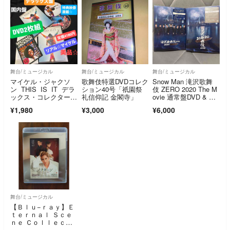
舞台/ミュージカル
舞台/ミュージカル
舞台/ミュージカル
マイケル・ジャクソ
歌舞伎特選DVDコレク
Snow Man 滝沢歌舞
ン THIS IS IT デラ
ション40号「祇園祭
伎 ZERO 2020 The M
ックス・コレクター
礼信仰記 金閣寺」
ovie 通常盤DVD & 初
ズ・エディション DV
回盤Blu-ray 2点セット
¥1,980
¥3,000
¥6,000
D
舞台/ミュージカル
【Ｂｌｕ−ｒａｙ】Ｅ
ｔｅｒｎａｌ Ｓｃｅ
ｎｅ Ｃｏｌｌｅｃｔ
ｉｏｎ 花組 宝塚バウ