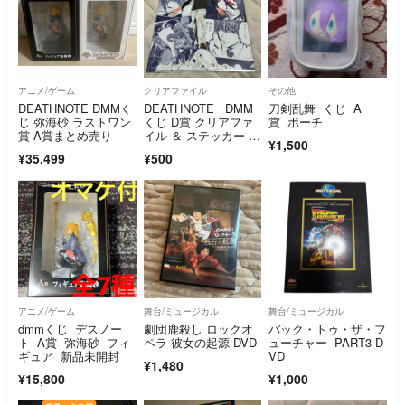
アニメ/ゲーム
クリアファイル
その他
DEATHNOTE DMMく
DEATHNOTE DMM
刀剣乱舞 くじ A
じ 弥海砂 ラストワン
くじ D賞 クリアファ
賞 ポーチ
賞 A賞まとめ売り
イル ＆ ステッカー 夜
¥1,500
神月
¥35,499
¥500
アニメ/ゲーム
舞台/ミュージカル
舞台/ミュージカル
dmmくじ デスノー
劇団鹿殺し ロックオ
バック・トゥ・ザ・フ
ト A賞 弥海砂 フィ
ペラ 彼女の起源 DVD
ューチャー PART3 D
ギュア 新品未開封
VD
¥1,480
¥15,800
¥1,000