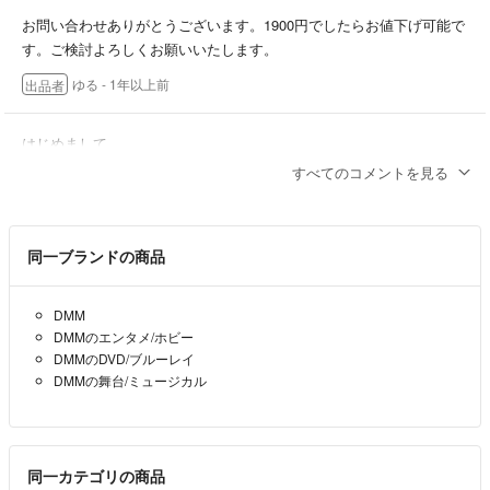
◆SNSでも同時にお取引きをしている場合がございます。早く返信を
お問い合わせありがとうございます。1900円でしたらお値下げ可能で
くださった方が優先となります。
す。ご検討よろしくお願いいたします。
ゆる
- 1年以上前
出品者
ラクマ初心者のため、何かありましたらご指摘いただければと存じま
す。
はじめまして
購入を検討しているのですが、お値下げしていただくことは可能でし
すべてのコメントを見る
ょうか？よろしくお願いいたします。
ランコロ
- 1年以上前
同一ブランドの商品
DMM
DMMのエンタメ/ホビー
DMMのDVD/ブルーレイ
DMMの舞台/ミュージカル
同一カテゴリの商品