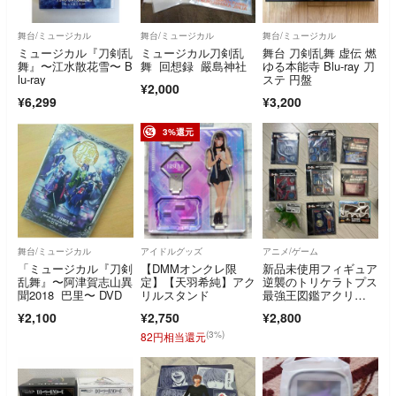
舞台/ミュージカル
舞台/ミュージカル
舞台/ミュージカル
ミュージカル『刀剣乱
ミュージカル刀剣乱
舞台 刀剣乱舞 虚伝 燃
舞』〜江水散花雪〜 B
舞 回想録 嚴島神社
ゆる本能寺 Blu-ray 刀
lu-ray
ステ 円盤
¥2,000
¥6,299
¥3,200
3%還元
舞台/ミュージカル
アイドルグッズ
アニメ/ゲーム
「ミュージカル『刀剣
【DMMオンクレ限
新品未使用フィギュア
乱舞』〜阿津賀志山異
定】【天羽希純】アク
逆襲のトリケラトプス
聞2018 巴里〜 DVD
リルスタンド
最強王図鑑アクリ
ル ペンスタンド パ
¥2,100
¥2,750
¥2,800
ズル
(3%)
82円相当還元