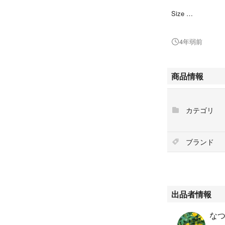
Size
H 9.0 ㎝ × W 1
4年弱前
斜めがけできます
数回の使用です！
商品情報
お店HPより商品
カテゴリ
高品質なトルコレ
グ。紐の部分には
ています。 スマ
ブランド
上品なデザインは
ルダーバッグとし
なシーンで活躍し
出品者情報
なつな