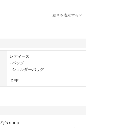
続きを表示する
1.0 ㎝ 全長 60 ㎝ (持ち手)
。
説明
レディース
›
バッグ
ザーを使用した、コンパクトなサイズの巾着バッ
›
ショルダーバッグ
コバインクを使用したホワイトがアクセントになっ
ートフォンやコインケースが入り、シンプルながらも
IDEE
、男女問わずお使いいただけます。 肩に掛けてショ
て、紐を結び長さを調節すれば手持ちとして、様々
てくれます。
's shop