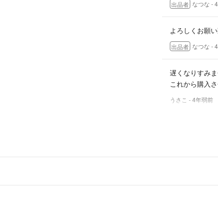
なつな
-
出品者
よろしくお願い
なつな
-
出品者
遅くなりすみま
これから購入さ
うさこ
- 4年弱前
ショルダーとし
当方身長が15
^_^
なつな
-
出品者
こんにちは。
昨日は専用あり
ご連絡遅くなり