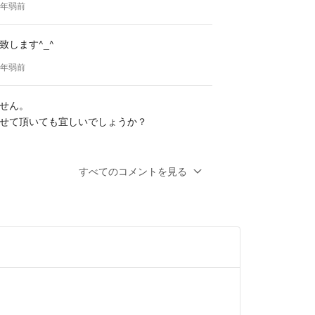
 4年弱前
致します^_^
 4年弱前
せん。
せて頂いても宜しいでしょうか？
すべてのコメントを見る
て斜めがけができますよ！
6cmで厚手のコート着ても違和感なくできます
 4年弱前
がとうございました。
すみませんでした。