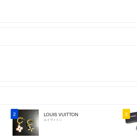
これから購入さ
しいでしょうか
斜めがけが出来
バッグとして首
か？
うさこ
- 4年弱前
おはようござい
昨日専用にさせ
よろしくお願い
なつな
-
出品者
ありがとうござ
もちろん専用に
よろしくお願い
2
3
LOUIS VUITTON
ルイヴィトン
なつな
-
出品者