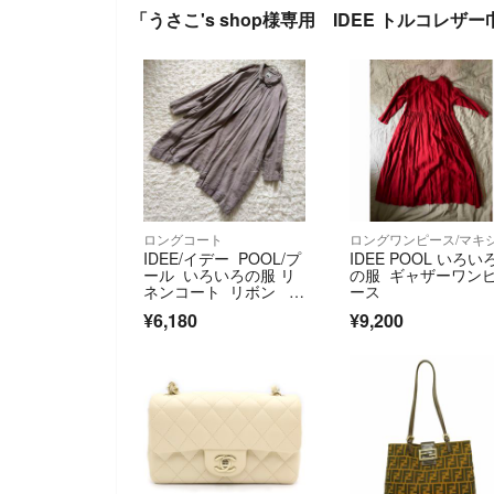
「うさこ's shop様専用 IDEE トルコレ
ロングコート
IDEE/イデー POOL/プ
IDEE POOL いろい
ール いろいろの服 リ
の服 ギャザーワン
ネンコート リボン ガ
ース
ウン
¥6,180
¥9,200