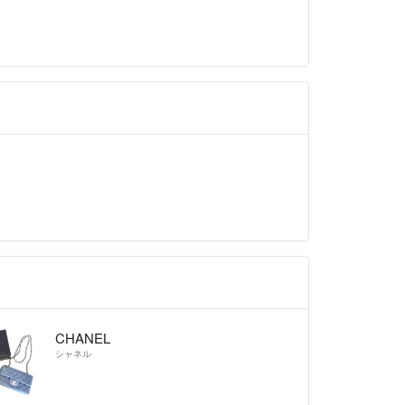
せて頂きたいのですがこちらですが一点よろ
？
ると記載ですが通常の鞄のようにショルダー
に掛けて斜めがけが出来ると言う事でしょう
ます。
ていただきました。
致します。
 4年弱前
います！
させていただきますね。
致します^_^
CHANEL
シャネル
 4年弱前