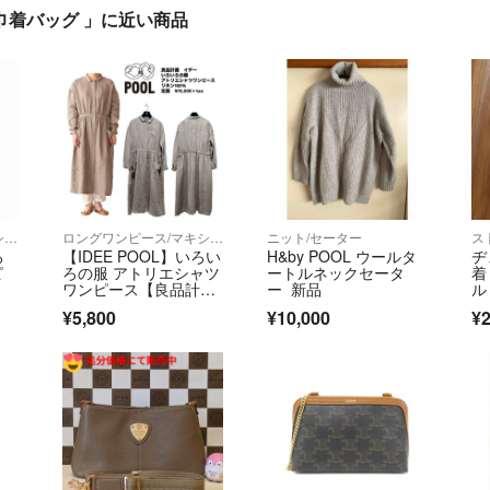
ザー巾着バッグ 」に近い商品
ロングワンピース/マキシワンピース
ロングワンピース/マキシワンピース
ニット/セーター
ス
ろ
【IDEE POOL】いろい
H&by POOL ウールタ
ヂ
ピ
ろの服 アトリエシャツ
ートルネックセータ
着
ワンピース【良品計
ー 新品
ル
画】リネン
¥5,800
¥10,000
¥2