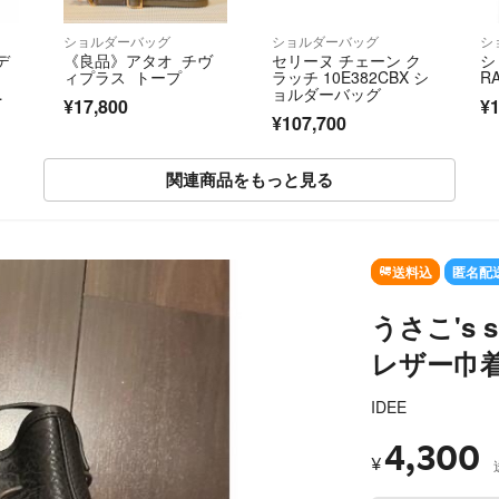
ショルダーバッグ
ショルダーバッグ
シ
デ
《良品》アタオ チヴ
セリーヌ チェーン ク
シ
ィプラス トープ
ラッチ 10E382CBX シ
R
キ
ョルダーバッグ
¥17,800
¥1
シ
¥107,700
レ
関連商品をもっと見る
送料込
匿名配
うさこ's 
レザー巾
IDEE
4,300
¥