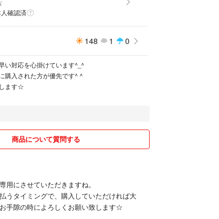
な
本人確認済
148
1
0
早い対応を心掛けています^_^
に購入された方が優先です^ ^
します☆
商品について質問する
専用にさせていただきますね。
払うタイミングで、購入していただければ大
お手隙の時によろしくお願い致します☆