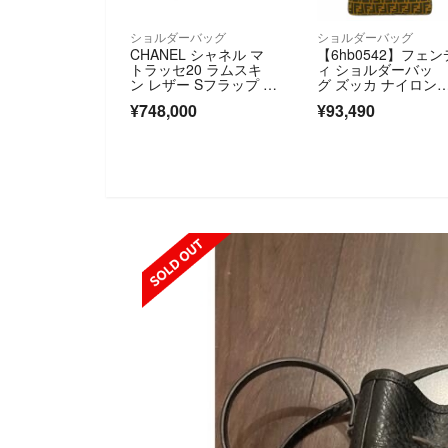
ショルダーバッグ
ショルダーバッグ
CHANEL シャネル マ
【6hb0542】フェン
トラッセ20 ラムスキ
ィ ショルダーバッ
ン レザー Sフラップ S
グ ズッカ ナイロン
チェーンショルダーバ
ャンバス ブラウン 
¥748,000
¥93,490
ッグ ゴールド金具 ラ
ルバー金具【中古】
イトベージュ A69900
ディース
SOLD OUT