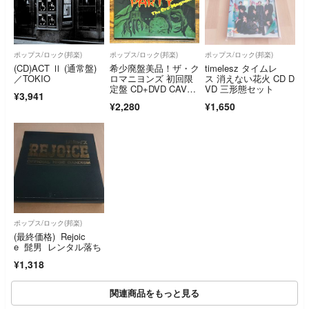
ポップス/ロック(邦楽)
ポップス/ロック(邦楽)
ポップス/ロック(邦楽)
(CD)ACT Ⅱ (通常盤)
希少廃盤美品！ザ・ク
timelesz タイムレ
／TOKIO
ロマニヨンズ 初回限
ス 消えない花火 CD D
定盤 CD+DVD CAV
VD 三形態セット
¥3,941
E PARTY
¥2,280
¥1,650
ポップス/ロック(邦楽)
(最終価格) Rejoic
e 髭男 レンタル落ち
¥1,318
関連商品をもっと見る