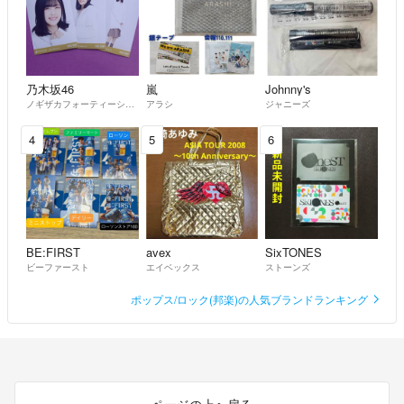
乃木坂46
嵐
Johnny's
ノギザカフォーティーシックス
アラシ
ジャニーズ
4
5
6
BE:FIRST
avex
SixTONES
ビーファースト
エイベックス
ストーンズ
ポップス/ロック(邦楽)の人気ブランドランキング