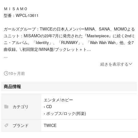
ＭＩＳＡＭＯ
型番：WPCL-13611
ガールズグループ：TWICEの日本人メンバーMINA、SANA、MOMOよる
ユニット：MISAMOの23年7月に発売された『Masterpiece』に続く2ndミ
ニ・アルバム。「Identity」、「RUNWAY」、「Wah Wah Wah」他、全7
曲収録。\,初回限定/MINA盤/ブックレット＋ト…
#ＭＩＳＡＭＯ
続きを表示する
#WPCL-13611
10ヶ月前
#エンタメ/ホビー
#CD
商品情報
#ポップス/ロック(邦楽)
エンタメ/ホビー
カテゴリ
›
CD
›
ポップス/ロック(邦楽)
ブランド
TWICE