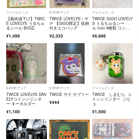
アイドルグッズ
K-POP/アジア
アイドルグッズ
【最終値下げ】TWIC
TWICE LOVELYS / サ
TWICE GIGO LOVELY
E LOVELYS うるちゅ
ナ 【GiGO限定】収納
S うるちゅるシー
るシール BIG②
付きエコバッグ
ル mini 9種類 コンプ
リート
¥1,499
¥2,333
¥6,666
K-POP/アジア
K-POP/アジア
アイドルグッズ
TWICE LOVELYS DAV
TWICE サナ サブリー
TWICE しまむら コ
ELYコインシリンダ
インシリンダー ジヒ
¥444
ー キーホルダー
ョ
¥1,100
¥1,500