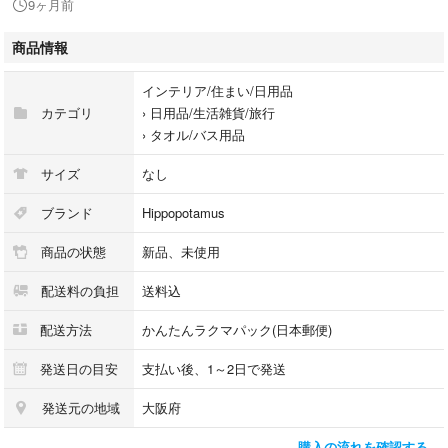
9ヶ月前
ご連絡下さいね。
商品情報
製造国 ： 日本製
インテリア/住まい/日用品
・オーガニックコットンとバンブーの交織
カテゴリ
›
日用品/生活雑貨/旅行
・高い吸水性と乾性....初回使用時より高い吸水性を発揮
›
タオル/バス用品
・印象派の絵画をモチーフに染め上げた濃淡2配色
・敏感肌の方も安心
サイズ
なし
・バンブーレーヨン使用のため、吸水性抜群でスキンストレスを全く感じ
ません
ブランド
Hippopotamus
商品の状態
新品、未使用
配送料の負担
送料込
配送方法
かんたんラクマパック(日本郵便)
発送日の目安
支払い後、1～2日で発送
発送元の地域
大阪府
購入の流れを確認する