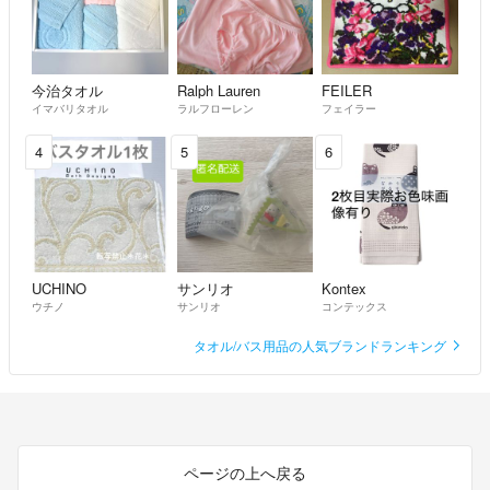
今治タオル
Ralph Lauren
FEILER
イマバリタオル
ラルフローレン
フェイラー
4
5
6
UCHINO
サンリオ
Kontex
ウチノ
サンリオ
コンテックス
タオル/バス用品の人気ブランドランキング
ページの上へ戻る