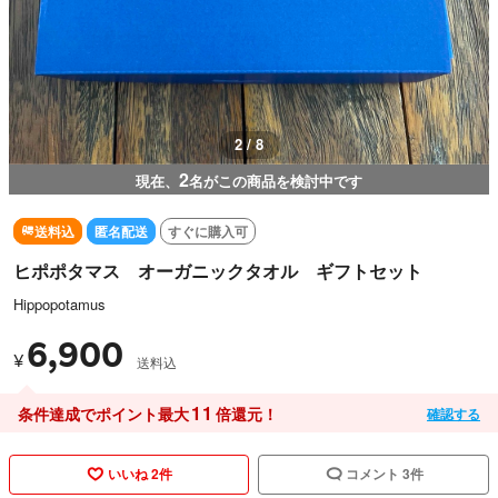
3 / 8
2
現在、
名がこの商品を検討中です
送料込
匿名配送
すぐに購入可
ヒポポタマス オーガニックタオル ギフトセット
Hippopotamus
6,900
¥
送料込
11
条件達成でポイント最大
倍還元！
確認する
いいね 2件
コメント 3件