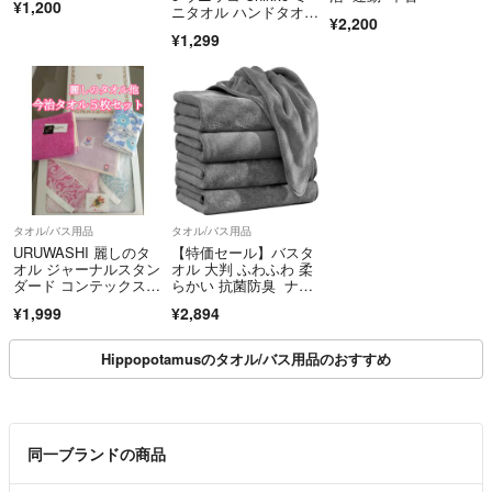
¥1,200
ニタオル ハンドタオ
¥2,200
ル ピンク
¥1,299
タオル/バス用品
タオル/バス用品
URUWASHI 麗しのタ
【特価セール】バスタ
オル ジャーナルスタン
オル 大判 ふわふわ 柔
ダード コンテックス他
らかい 抗菌防臭 ナノ
５枚セット
ファイバー
¥1,999
¥2,894
Hippopotamusのタオル/バス用品のおすすめ
同一ブランドの商品