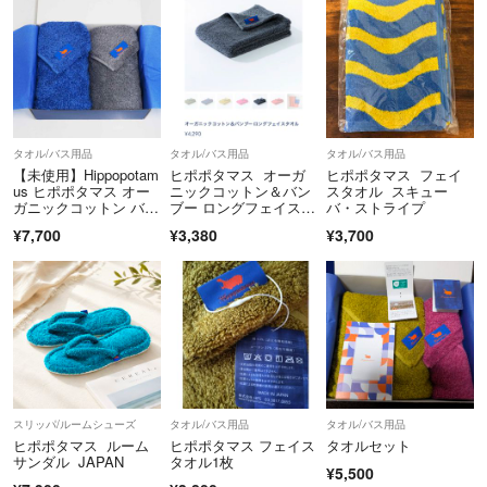
タオル/バス用品
タオル/バス用品
タオル/バス用品
【未使用】Hippopotam
ヒポポタマス オーガ
ヒポポタマス フェイ
us ヒポポタマス オー
ニックコットン＆バン
スタオル スキュー
ガニックコットン バン
ブー ロングフェイスタ
バ・ストライプ
ブーレーヨン フェイス
オル ①
¥7,700
¥3,380
¥3,700
タオル2枚セット 高級
今治タオル X0598
スリッパ/ルームシューズ
タオル/バス用品
タオル/バス用品
ヒポポタマス ルーム
ヒポポタマス フェイス
タオルセット
サンダル JAPAN
タオル1枚
¥5,500