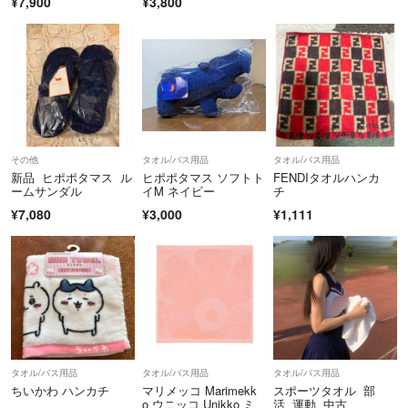
¥7,900
¥3,800
その他
タオル/バス用品
タオル/バス用品
新品 ヒポポタマス ル
ヒポポタマス ソフトト
FENDIタオルハンカ
ームサンダル
イM ネイビー
チ
¥7,080
¥3,000
¥1,111
タオル/バス用品
タオル/バス用品
タオル/バス用品
ちいかわ ハンカチ
マリメッコ Marimekk
スポーツタオル 部
o ウニッコ Unikko ミ
活 運動 中古