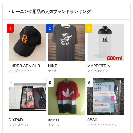
トレーニング用品の人気ブランドランキング
1
2
3
UNDER ARMOUR
NIKE
MYPROTEIN
アンダーアーマー
ナイキ
マイプロテイン
4
5
6
SIXPAD
adidas
CW-X
シックスパッド
アディダス
シーダブリューエックス