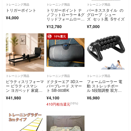
トレーニング用品
トレーニング用品
トレーニング用品
トリガーポイント
トリガーポイント ナ
バーネススタイル の
ノフットローラー &グ
グローブ シュー
¥4,000
リッドフォームローラ
ズ セット黒 Sサイズ
ーミニ他3点セット
¥12,780
¥7,000
10%還元
トレーニング用品
トレーニング用品
トレーニング用品
ピラティスリフォーマ
ドクターエア 3Dスー
フォームローラー 電
ー ピラティスマシ
パーブレード スマー
動 ストレッチポー
ン ヨガベッド 家庭
ト SB-003BK
ル 5段階調整 双方向
用 折りたたみ キャス
回転 三角スタンド
¥41,980
¥4,100
¥6,980
ター 静音プーリー 15
型 滑り止め ヨガポー
90661
ル 筋肉ほぐし 未使用
(10%)
410円相当還元
品