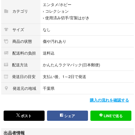
ポストカードはほんのり立体的というのか、触るとわかる程度の凸凹が施
エンタメ/ホビー
されていて、雰囲気があります。
カテゴリ
›
コレクション
イラストはどれもとても可愛らしく、芸術品として価値の高いものとなっ
›
使用済み切手/官製はがき
ています。
サイズ
なし
かなり昔のお品で、今では販売されていない非常にレアなお品です。
商品の状態
傷や汚れあり
とても昔のお品ですので
配送料の負担
送料込
経年劣化による変色やシミ等汚れなどがみられます。写真を参照して下さ
い。
配送方法
かんたんラクマパック(日本郵便)
十分ご承知の上ご検討お願いいたします。
発送日の目安
支払い後、1～2日で発送
発送元の地域
千葉県
#青山みるく
購入の流れを確認する
#高徳瑞女
#ファンシーメイト
#昭和レトロ
ポスト
シェア
LINEで送る
#ファンシー
#絵はがき
出品者情報
#お土産