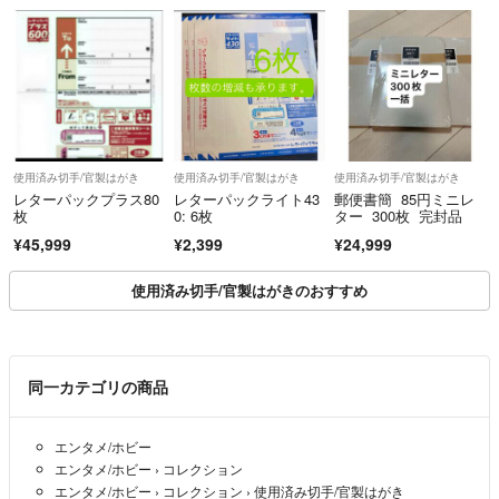
即購入OKです。
即購入OKでは、ございますが、購入後のお取り引き中、一度もコメン
ト無い方とのお取引は、少し不安がございます！購入後は、コメント頂
けますと安心致します。
コメントがあっても、購入される方を優先させて頂きます。
使用済み切手/官製はがき
使用済み切手/官製はがき
使用済み切手/官製はがき
レターパックプラス80
レターパックライト43
郵便書簡 85円ミニレ
ハンドメイド の作品も出品しております。
枚
0: 6枚
ター 300枚 完封品
縫い目の曲がり・二度縫い・合わせ部分のずれ・生地の歪み等
¥45,999
¥2,399
¥24,999
ご理解頂ける方のみご購入ください。
完璧をお求めの方・
使用済み切手/官製はがきのおすすめ
素人作品ですので、細かい所が気になる方はご遠慮下さい。
〜☆ハンドメイド品まとめ値引き☆〜
2点→合計金額から50円引き
同一カテゴリの商品
3点→合計金額から80円引き
4点以上 1点につき30円引き
エンタメ/ホビー
※複数枚ご購入又は、質問等ございましたらコメントにてお知らせ下さ
エンタメ/ホビー
›
コレクション
い。
エンタメ/ホビー
›
コレクション
›
使用済み切手/官製はがき