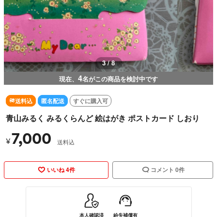
3 / 8
4
現在、
名がこの商品を検討中です
送料込
匿名配送
すぐに購入可
青山みるく みるくらんど 絵はがき ポストカード しおり
7,000
¥
送料込
いいね 4件
コメント 0件
本人確認済
紛失補償有