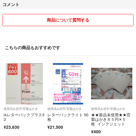
コメント
ワ等ご容赦ください。
自宅保管の為、完璧を求める方や神経質な方のご購入はご遠慮下さい。
商品について質問する
※キャンセル、返品、返金お断りさせて頂いております。
こちらの商品もおすすめです
発送は基本的に圧縮し、簡易包装でかんたんラクマパック（日本郵便）
or定形外郵便での発送になります。
郵送事故等には対応できません。配送中の破損等トラブルは、責任をお
いかねます。
万が一何かあっても保証されませんので不安な方はプラス料金を頂いて
ゆうパックで発送致しますのでコメント下さい。
中々売れない場合は、処分を検討していたりしますので、
使用済み切手/官製はがき
使用済み切手/官製はがき
使用済み切手/官製はがき
突然取り下げする場合があります。
isレターパックプラス3
レターパックライト 50
★★新品未使用★★官
3
枚
製はがき８５円✕５
枚 インクジェット
商品の発送は、2～3日頂くことがございます。土日祝日は、郵便局が
¥23,630
¥21,500
¥400
休みの為、平日発送になります。