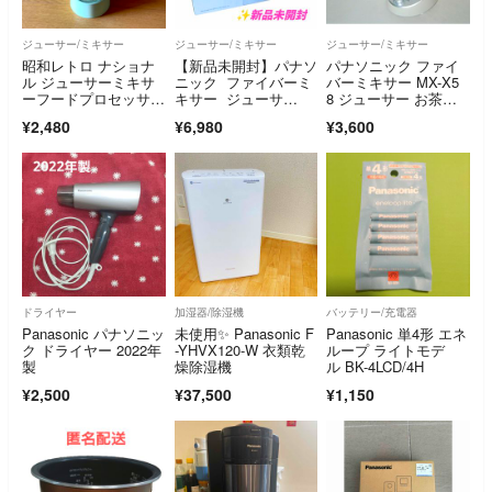
ジューサー/ミキサー
ジューサー/ミキサー
ジューサー/ミキサー
昭和レトロ ナショナ
【新品未開封】パナソ
パナソニック ファイ
ル ジューサーミキサ
ニック ファイバーミ
バーミキサー MX-X5
ーフードプロセッサー
キサー ジューサ
8 ジューサー お茶ミ
グリーン 本体無し
ー MX-X300-K
ル付き
¥2,480
¥6,980
¥3,600
ドライヤー
加湿器/除湿機
バッテリー/充電器
Panasonic パナソニッ
未使用✨ Panasonic F
Panasonic 単4形 エネ
ク ドライヤー 2022年
-YHVX120-W 衣類乾
ループ ライトモデ
製
燥除湿機
ル BK-4LCD/4H
¥2,500
¥37,500
¥1,150