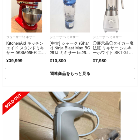
ジューサー/ミキサー
ジューサー/ミキサー
ジューサー/ミキサー
KitchenAid キッチン
[中古] シャーク (Shar
◯展示品◯タイガー魔
エイド スタンドミキ
k) Ninja Blast Max BC
法瓶 ミキサー シルキ
サー 9KSM95ER エン
251J ミキサー bc251j-
ーホワイト SKT-G100
パイアレッド フード
nv ダークネイビ
(WS)
¥39,999
¥10,800
¥7,980
グラインダー付
ー [良い(B)]
関連商品をもっと見る
SOLD OUT