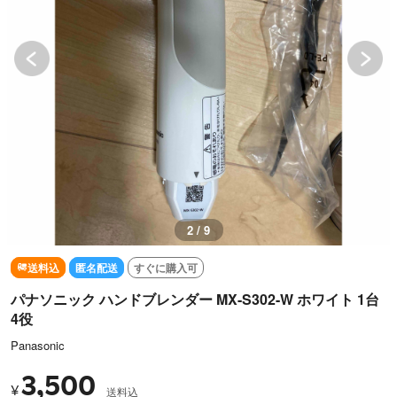
2 / 9
送料込
匿名配送
すぐに購入可
パナソニック ハンドブレンダー MX-S302-W ホワイト 1台
4役
Panasonic
3,500
¥
送料込