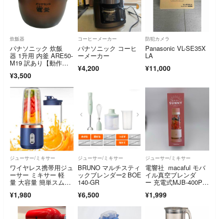
炊飯器
コーヒーメーカー
防犯カメラ
パナソニック 炊飯
パナソニック コーヒ
Panasonic VL-SE35X
器 1升用 内釜 ARE50-
ーメーカー
LA
M19 訳あり【動作確
¥4,200
¥11,000
認済/訳あり格安】
¥3,500
ジューサー/ミキサー
ジューサー/ミキサー
ジューサー/ミキサー
ワイヤレス携帯用ジュ
BRUNO マルチスティ
電響社 macaful モバ
ーサー ミキサー 軽
ックブレンダー2 BOE
イル真空ブレンダ
量 大容量 簡単スムー
140-GR
ー 充電式MJB-400P-P
ジー 色 ネイビー
K
¥1,980
¥6,500
¥1,999