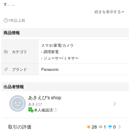
す。
続きを表示する
状態:
1年以上前
半年ほど使用しました。
商品情報
付属品:
掃除用ブラシ＿未使用
スマホ/家電/カメラ
カテゴリ
›
調理家電
購入時期:
›
ジューサー/ミキサー
2023年1月に購入しました。
ブランド
Panasonic
注意事項:
• 外箱はございません。
出品者情報
• ペット・喫煙者はおりません。
あきえび's shop
ご不明な点がございましたら、お気軽にお問い合わせください。
あきえび
本人確認済
よろしくお願いいたします。
取引の評価
28
1
0