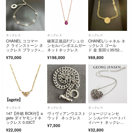
ネックレス
ネックレス
ネックレス
CHANEL ココマー
確実正規品‼️ブシュロ
CHANEL/シャネル ネ
ク ラインストーン ネ
ンセルパンボエムガー
ックレス ゴール
ックレス ブラック×シ
ネットネックレス
ド 金 首回り35/52
ルバー
㎝ 約40万円
¥70,000
¥198,000
¥69,800
ネックレス
ネックレス
ネックレス
147【外箱 BOX付】a
ヴィヴィアンウエスト
ジョージジェンセ
gete ダイヤモンドネ
ウッド ネックレス
ン シルバー ハートバ
ックレス 0.03CT
イハート ネックレス/
¥7,500
24-5704
¥22,000
¥32,800