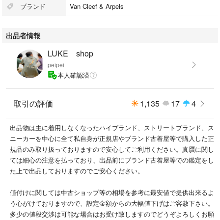
ブランド
Van Cleef & Arpels
出品者情報
LUKE shop
peipei
本人確認済
取引の評価
1,135
17
4
出品物は主に着用しなくなったハイブランド、ストリートブランド、ス
ニーカーを中心に全て私自身が正規店やブランド古着屋等で購入した正
規品のみ取り扱っておりますので安心してご利用ください。真贋に関し
ては細心の注意を払っており、出品前にブランド古着屋等での鑑定をし
た上で出品しておりますのでご安心ください。
値付けに関しては中古ショップ等の相場を参考に最安値で提供出来るよ
う心がけておりますので、設定金額からの大幅値下げはご容赦下さい。
多少の値段交渉は可能な場合はお受け致しますのでどうぞよろしくお願