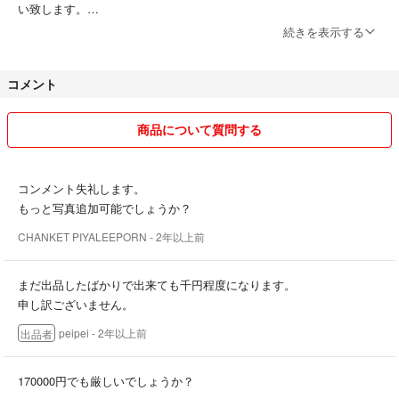
い致します。
続きを表示する
上記のご理解頂き、すり替え等のトラブル防止のため原則ノークレー
ム、ノーリターンでお取引願います。
コメント
商品について質問する
コンメント失礼します。
もっと写真追加可能でしょうか？
CHANKET PIYALEEPORN
- 2年以上前
まだ出品したばかりで出来ても千円程度になります。
申し訳ございません。
peipei
- 2年以上前
出品者
170000円でも厳しいでしょうか？