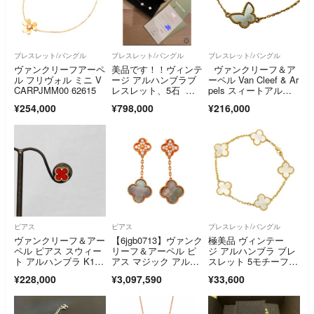
ブレスレット/バングル
ブレスレット/バングル
ブレスレット/バングル
ヴァンクリーフアーペ
美品です！！ヴィンテ
ヴァンクリーフ＆ア
ル フリヴォル ミニ V
ージ アルハンブラブ
ーペル Van Cleef & Ar
CARPJMM00 62615
レスレット、5石 マ
pels スィートアルハ
ザーオブパール
ンブラパピヨンブレ
¥254,000
¥798,000
¥216,000
ス ゴールド Au750 マ
ザーオブパール ジュ
エリー
ピアス
ピアス
ブレスレット/バングル
ヴァンクリーフ＆アー
【6jgb0713】ヴァンク
極美品 ヴィンテー
ペル ピアス スウィー
リーフ＆アーペル ピ
ジ アルハンブラ ブレ
ト アルハンブラ K18
アス マジック アルハ
スレット 5モチーフDt
PG 片方のみ●VCA シ
ンブラ 2モチーフ K18
87
¥228,000
¥3,097,590
¥33,600
ングル Au750 カーネ
PG ピンクゴール
リアン 新品仕上済 65
ド ダイヤモンド グレ
80A
ーシェル【中古】レデ
ィース