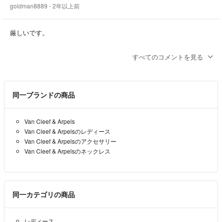
goldman8889
- 2年以上前
厳しいです。
申し訳ございません。
すべてのコメントを見る
peipei
- 2年以上前
出品者
こんにちは。購入を検討しているのですが、165000円にお値下げして
同一ブランドの商品
いただくことは可能でしょうか？よろしくお願いいたします。
goldman8889
- 2年以上前
Van Cleef & Arpels
Van Cleef & Arpelsのレディース
Van Cleef & Arpelsのアクセサリー
Van Cleef & Arpelsのネックレス
同一カテゴリの商品
レディース