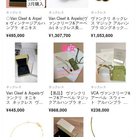
ネックレス
ネックレス
ネックレス
◇Van Cleef & Arpel
Van Cleef & Arpels(ヴ
ヴァンクリ ネックレ
s ヴィンテージアルハ
ァンクリーフ&アーペ
ス マジック アルハン
ンブラ オニキス
ル) ネックレス美
ブラ ロングネックレ
品 ヴィンテージアル
ス 1モチーフ オニキ
¥495,000
¥1,307,700
¥1,053,600
ハンブラ K18WG×ラ
ス K18YGイエローゴ
イトブルー
ールド VCARO49M00
ネックレス
ネックレス
ネックレス
Van Cleef & Arpelsヴ
【美品】 ヴァンクリ
VCA ヴァンクリーフ&
ァンクリ オニキ
ーフ&アーペル マジッ
アーペル スウィー
ス ネックレス ヴィ
クアルハンブラ オニ
ト アルハンブラ ネ
ンテージアルハンブラ
キス ネックレス
ックレス
¥445,000
¥868,000
¥238,000