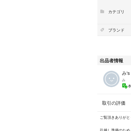
#Sanrio
#HELLOKITTY
カテゴリ
#キティちゃん
#ハローキティア
#サンリオ当たり
ブランド
出品者情報
み's
み
取引の評価
ご覧頂きありがと
引越し準備のため