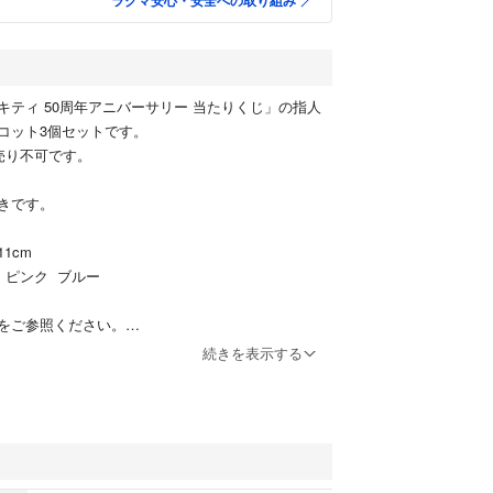
ラクマ安心・安全への取り組み
キティ 50周年アニバーサリー 当たりくじ」の指人
コット3個セットです。
売り不可です。
きです。
1cm
 ピンク ブルー
をご参照ください。
続きを表示する
神経質な方はご遠慮ください。