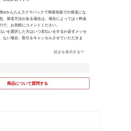
便orかんたんラクマパックで簡易包装での発送にな
包、発送方法がある場合は、場合によっては＋料金
ので、お気軽にコメントください。
払いを選択した方はいつ支払いをするか必ずメッセ
。ない場合、取引をキャンセルさせていただきま
続きを表示する
、発送に2.3日いただいてしまうこともあります。ご
しているため、急に商品を削除する場合がありま
商品について質問する
します。
ないいいねはおやめください。
とうございました！