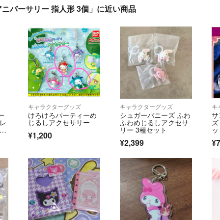
アニバーサリー 指人形 3個」に近い商品
キャラクターグッズ
キャラクターグッズ
キ
ー
けろけろパーティーめ
シュガーバニーズ ふわ
サ
コレ
じるしアクセサリー
ふわめじるしアクセサ
ズ
ドサ
リー 3種セット
ッ
¥1,200
ャ
ロ
¥2,399
¥