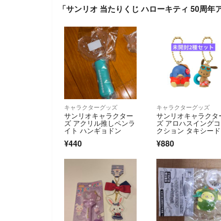
「サンリオ 当たりくじ ハローキティ 50周年
キャラクターグッズ
キャラクターグッズ
サンリオキャラクター
サンリオキャラクタ
ズ アクリル推しペンラ
ズ アロハスイング
イト ハンギョドン
クション タキシー
ム ポチャッコ ガチ
¥440
¥880
ガチャ カプセルト
イ 新品未開封