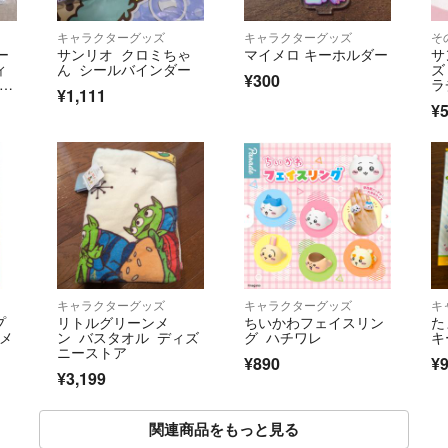
キャラクターグッズ
キャラクターグッズ
そ
ー
サンリオ クロミちゃ
マイメロ キーホルダー
サ
ィ
ん シールバインダー
ズ
¥300
サリ
ラ
¥1,111
コ
¥
キャラクターグッズ
キャラクターグッズ
キ
プ
リトルグリーンメ
ちいかわフェイスリン
た
ツメ
ン バスタオル ディズ
グ ハチワレ
キ
ニーストア
¥890
¥
¥3,199
関連商品をもっと見る