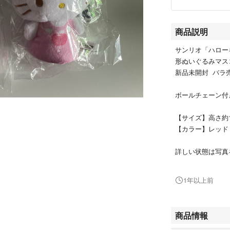
商品説明
サンリオ「ハロー
形ぬいぐるみマス
新品未開封 バラ
ボールチェーン付
【サイズ】高さ約1
【カラー】レッド
詳しい状態は写真
自宅保管のため、
1年以上前
#サンリオ
商品情報
#SANRIO