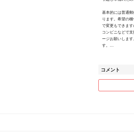
基本的には普通郵
ります。希望の梱
で変更もできます
コンビニなどで支
ージお願いします
す。
また仕事の都合上
了承願います。
コメント
他サイトでも出品
す。
まとめ買いお安く
また購入する気の
読んで頂きありが