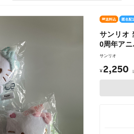
送料込
匿名配
サンリオ 
0周年アニ
サンリオ
2,250
¥