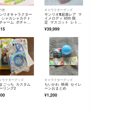
の他
キャラクターグッズ
ンリオキャラクター
サンリオ❣️超激レア マ
 シャカシャカテト
イメロディ 45th 限
チャーム ポチャッ
定 マスコット レト
ロ ケーキ
515
¥39,999
ャラクターグッズ
キャラクターグッズ
まごっち カスタム
ちいかわ 映画 セイレ
ーリング2
ーンおまとめ
900
¥1,200