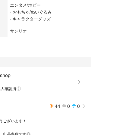
エンタメ/ホビー
›
おもちゃ/ぬいぐるみ
›
キャラクターグッズ
ニバーサリー50周年
くじ
サンリオ
 shop
本人確認済
44
0
0
うございます！
、出品多数です◎