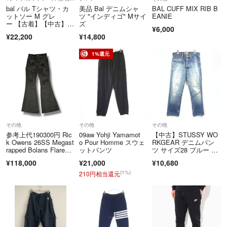
けております。
bal バル Tシャツ・カ
美品 Bal デニムシャ
BAL CUFF MIX RIB B
▼特商法
ットソー M グレ
ツ "インディゴ" Mサイ
EANIE
ー 【古着】【中古】
ズ
https://fril.jp/ts/official/law/cyc/
¥6,000
【送料無料】
▼返品特約
¥22,200
¥14,800
https://fril.jp/ts/official/law/cyc/#return_policy
1%還元
その他
その他
その他
参考上代190300円 Ric
09aw Yohji Yamamot
【中古】STUSSY WO
k Owens 26SS Megast
o Pour Homme スウェ
RKGEAR デニムパン
rapped Bolans Flare
ットパンツ
ツ サイズ28 ブルー ス
d Pants フレアパン
テューシー[92][240092
¥118,000
¥21,000
¥10,680
ツ リックオウエンス R
342870]
R01F2311-KER4 ブラ
(1%)
210円相当還元
ック 31 （20867M）