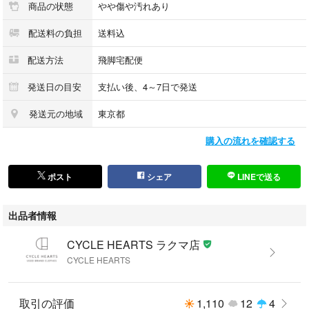
商品の状態
やや傷や汚れあり
・値下げ交渉や交換等は一切お断りしております。
配送料の負担
送料込
・お使いのPCまたはスマートフォンのモニター色と実際の色が異なるこ
とがございます。
配送方法
飛脚宅配便
・お客様都合による返品交換は受け付けておりません。
発送日の目安
支払い後、4～7日で発送
発送元の地域
東京都
・商品は他モールにて併用販売中となります。時間差にて完売してしまっ
た場合は予めご了承くださいませ。
購入の流れを確認する
・土日は定休日のため、お問い合わせへの回答および配送業務は行ってお
りません。
ポスト
シェア
LINEで送る
出品者情報
CYCLE HEARTS ラクマ店
CYCLE HEARTS
取引の評価
1,110
12
4