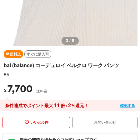
3 / 8
送料込
すぐに購入可
bal (balance) コーデュロイ ベルクロ ワーク パンツ
BAL
7,700
¥
送料込
11
2
条件達成でポイント最大
倍+
%還元！
確認する
いいね 0件
お問い合わせ
楽天の審査を経たラクマ公式ショップです