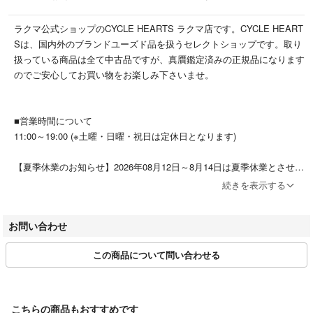
ラクマ公式ショップのCYCLE HEARTS ラクマ店です。CYCLE HEART
Sは、国内外のブランドユーズド品を扱うセレクトショップです。取り
扱っている商品は全て中古品ですが、真贋鑑定済みの正規品になります
のでご安心してお買い物をお楽しみ下さいませ。
■営業時間について
11:00～19:00 (※土曜・日曜・祝日は定休日となります)
【夏季休業のお知らせ】2026年08月12日～8月14日は夏季休業とさせて
いただきます。期間中のお問い合わせ・ご注文商品の発送は8月17日よ
続きを表示する
り順次対応いたします。ご不便をおかけしますが、何卒ご理解のほどお
願い申し上げます。
お問い合わせ
■お取引について
この商品について問い合わせる
特定のお客様の専用ページやお取り置きには対応できかねます。
お問い合わせの有無や順番に関わらず、ご購入は先着順となります。
また、全ての商品が併売品となりますので、ご購入して頂いた時点で他
モールで売り切れの場合もございます。
こちらの商品もおすすめです