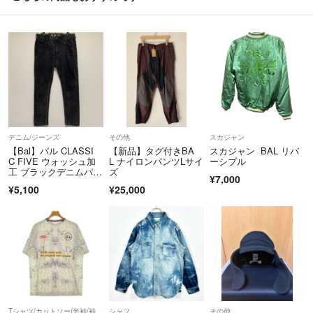
予めご了承くださいますようお願い申し上げます。
■送料について
無料になります。
■発送について
15時までのご注文・お支払いで即日発送手続きをさせていただます。
※金曜日の15時以降のご注文及びお支払いの場合は、翌週月曜日より順
次発送手続きをさせていただきます。
デニム/ジーンズ
その他
スカジャン
※一部商品につきましては、翌日の発送手続きになる場合がございま
【Bal】バル CLASSI
【新品】タグ付きBA
スカジャン BAL リバ
C FIVE ウォッシュ加
L ナイロンパンツLサイ
ーシブル
す。
工 ブラックデニムパン
ズ
※土日は定休日の為、配送手続き及びお問い合わせへの回答は行ってお
¥7,000
ツ
¥5,100
¥25,000
りません。
配送業者は佐川運輸になります。
基本的には簡易包装で発送いたします。
※配送業者の指定や梱包方法の指定は承っておりません。
※このアカウントはラクマ公式ショップの株式会社BRANOによって運
営されています。 安心なアイテムをお客様にお届けできるように心が
Tシャツ/カットソー(半袖/袖なし)
シャツ
その他