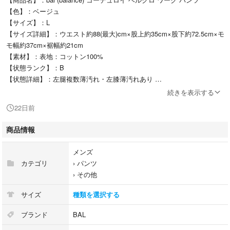
【色】：ベージュ
【サイズ】：L
【サイズ詳細】：ウエスト約88(最大)cm×股上約35cm×股下約72.5cm×モ
モ幅約37cm×裾幅約21cm
【素材】：表地：コットン100%
【状態ランク】：B
【状態詳細】：左腿複数薄汚れ・左膝薄汚れあり
【型番】：BAL-1980
続きを表示する
【付属品】：-
22日前
【コメント】：-
商品情報
・【状態ランクについて】※当店の独自基準になります。
メンズ
N：新品
カテゴリ
›
パンツ
S：未着用または未使用で新品同様のもの
›
その他
A：傷や汚れが見当たらない綺麗な状態のもの
AB：使用感が少なく汚れや傷が気にならないもの
サイズ
種類を選択する
B：汚れや傷が気になり使用感があるもの
C：大きな傷や汚れがあり状態が悪いもの
ブランド
BAL