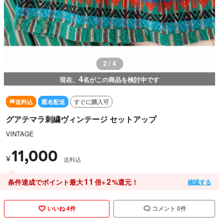
3 / 4
4
現在、
名がこの商品を検討中です
送料込
匿名配送
すぐに購入可
グアテマラ刺繍ヴィンテージ セットアップ
VINTAGE
11,000
¥
送料込
11
2
条件達成でポイント最大
倍+
%還元！
確認する
いいね 4件
コメント 0件