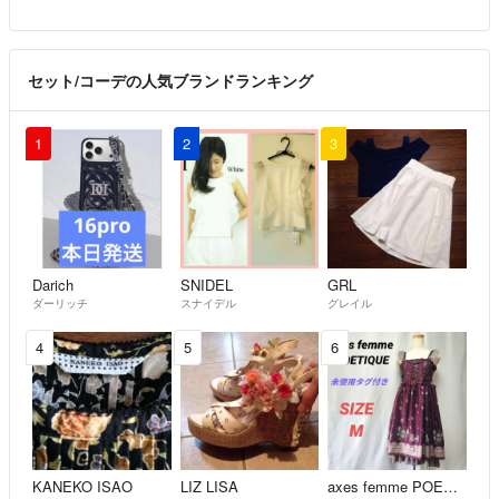
セット/コーデの人気ブランドランキング
1
2
3
Darich
SNIDEL
GRL
ダーリッチ
スナイデル
グレイル
4
5
6
KANEKO ISAO
LIZ LISA
axes femme POETIQUE