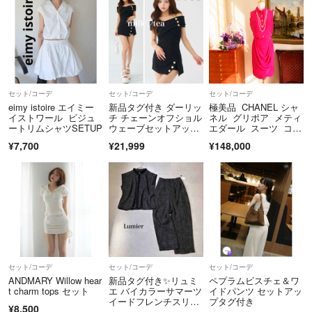
セット/コーデ
セット/コーデ
セット/コーデ
eimy istoire エイミー
新品タグ付き ダーリッ
極美品 CHANEL シャ
イストワール ビジュ
チ チェーンオフショル
ネル グリポア メティ
ートリムシャツSETUP
ウェーブセットアッ
エダール スーツ コレ
プ ブラック F
クション シルク セッ
¥7,700
¥21,999
¥148,000
トアップ ピンク パー
ル調 グリーン
セット/コーデ
セット/コーデ
セット/コーデ
ANDMARY Willow hear
新品タグ付き✨リュミ
ペプラムビスチェ＆ワ
t charm tops セット
エ バイカラーサマーツ
イドパンツ セットアッ
イードフレンチスリー
プタグ付き
¥8,500
ブブラウス ルーズパン