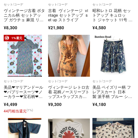
セット/コーデ
セット/コーデ
セット/コーデ
ヴィンテージ古着 ボタ
古着 ヴィンテージ vi
昭和レトロ 花柄 セッ
ニカル柄 セットアッ
ntage セットアップ s
トアップ キュロッ
プ ガウチョ 麻混 リネ
et up ストライプ
ト ジャケット 11号 ヴ
ン レーヨン
ィンテージ 茶
¥8,300
¥21,980
¥4,580
1%還元
セット/コーデ
セット/コーデ
セット/コーデ
美品❤マリアンドール
ヴィンテージ レトロ古
美品 ペイズリー柄 フ
❤バブリースーツ❤ノ
着 花柄ノースリーブト
レアスカート 日本
ーカラー❤宝石柄❤総
ップス×ラップスカー
製 派手柄 ブルー シア
柄❤ビジューボタン
ト セットアップ
ー 春夏 38
¥4,499
¥9,300
¥4,180
(1%)
44円相当還元