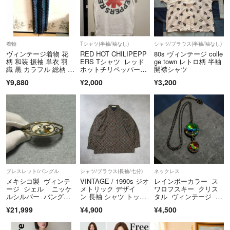
着物
Tシャツ(半袖/袖なし)
シャツ/ブラウス(半袖/袖なし)
ヴィンテージ着物 花
RED HOT CHILIPEPP
80s ヴィンテージ colle
柄 和装 振袖 単衣 羽
ERS Tシャツ レッド
ge town レトロ柄 半袖
織 黒 カラフル 総柄 昭
ホットチリペッパー
開襟シャツ
和レトロ
ズ レッチリ
¥9,880
¥2,000
¥3,200
ブレスレット/バングル
シャツ/ブラウス(長袖/七分)
ネックレス
メキシコ製 ヴィンテ
VINTAGE / 1990s ジオ
レインボーカラー ス
ージ シェル ニッケ
メトリック デザイ
ワロフスキー クリス
ルシルバー バング
ン 長袖 シャツ トップ
タル ヴィンテージ ネ
ル ブレスレット
ス
ックレス
¥21,999
¥4,900
¥4,500