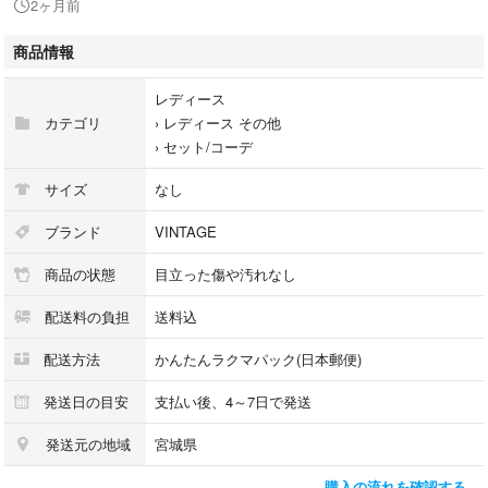
2ヶ月前
e 古着 骨董市 蚤の市 フリマ IMPERIAL USA アメリカ EURO ヨーロ
ッパ イギリス ロンドン 北欧 韓国 高円寺 下北沢 吉祥寺 原宿 中目
商品情報
黒 昭和レトロ MARTE マルテ Lochie ロキエ didizizi JAM HAIGHT&ASH
BURY ヘイトアンドアシュバリー Grimoire グリモワール ジャンヌバレ k
レディース
eisuke kanda ケイスケカンダ zig nico TORO Dept デプト toga karma jan
カテゴリ
›
レディース その他
tiques ジャンティーク フラミンゴ newyorkjoe ニューヨークジョー santa
›
セット/コーデ
monica サンタモニカ Fizz フィズ slat スラット Ameri アメリ ZARA h&
m ラルフローレン patagonia アーバンリサーチ urbanresearchビームスボ
サイズ
なし
ーイ beams ジャーナルスタンダード journalstandard フリークススト
ア ガテマラ
ブランド
VINTAGE
商品の状態
目立った傷や汚れなし
配送料の負担
送料込
配送方法
かんたんラクマパック(日本郵便)
発送日の目安
支払い後、4～7日で発送
発送元の地域
宮城県
購入の流れを確認する