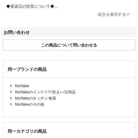
◆発送日の目安について◆
-
ご入金確認後、0-4営業日程度で配送を行っております。
続きを表示する
※日時指定はお受けできませんので、何卒ご了承くださいませ。
[シリアル]
***
お問い合わせ
◆在庫について◆
[付属品]
この商品について問い合わせる
ラクマ以外でも出品を行っております。
箱
商品売切れの際、及び商品情報修正の際には、お取引をキャンセルさせ
ていただく場合がございます。
予めご了承ください。
こちらの商品はラクマ公式パートナーのBrandear（ブランディア）によっ
同一ブランドの商品
て出品されています。
◆お問い合わせ◆
以下の内容のお問い合わせについてはお返事ができませんのであらかじめ
Noritake
返信は出品事業者より直接ご連絡いたします。
ご了承ください。
Noritakeのインテリア/住まい/日用品
（問い合わせ内容は他のユーザーには公開されません。）
・商品状態の確認（汚れ具合、形状の確認等々）
Noritakeのキッチン/食器
・お値下げの交渉
Noritakeのその他
尚、以下の内容についてはお返事ができませんのであらかじめご了承く
ださい。
・RFC違反のメールアドレス
同一カテゴリの商品
【例】