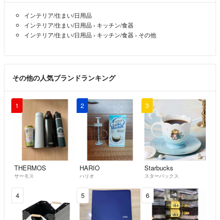
「@（アットマーク）」の直前に「.（ドット）」が入っているメー
インテリア/住まい/日用品
ルアドレス
インテリア/住まい/日用品
›
キッチン/食器
「.（ドット）」が複数個連続するメールアドレス
インテリア/住まい/日用品
›
キッチン/食器
›
その他
※こちらのアカウントはラクマ公式パートナーのBrandear（ブランディ
ア）によって運営されています。
その他の人気ブランドランキング
▼特商法
https://fril.jp/ts/official/law/dfs/
1
2
3
▼返品特約
https://fril.jp/ts/official/law/dfs/#return_policy
THERMOS
HARIO
Starbucks
サーモス
ハリオ
スターバックス
4
5
6