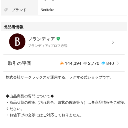
高さ : 約 1.5 cm
■カップ
ブランド
Noritake
口径 : 約 9 cm (口径)
高さ : 約 6 cm
出品者情報
一つあたり
ブランディア
[カラー]
ブランディア※プロフ必読
白×シルバー×ゴールド
[デザイン]
取引の評価
144,394
2,770
840
カップ&ソーサー×2点
※キレイなお品です。安心してお使いください。
株式会社サークラックスが運用する、ラクマ公式ショップです。
[素材]
陶器
◆出品商品の質問について◆
・商品状態の確認（汚れ具合、形状の確認等々）は各商品情報をご確認
[コンディションの備考]
ください。
【本体】
・お値下げの交渉にはご対応しておりません。
・未使用品ですが、保存状態により底面に薄ら汚れ / 小傷若干
[製造番号・刻印]