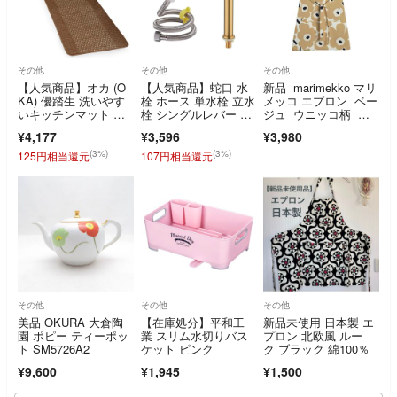
その他
その他
その他
【人気商品】オカ (O
【人気商品】蛇口 水
新品 marimekko マリ
KA) 優踏生 洗いやす
栓 ホース 単水栓 立水
メッコ エプロン ベー
いキッチンマット ブ
栓 シングルレバー 洗
ジュ ウニッコ柄 花
ラウン 約45
面 キッチン
柄
¥4,177
¥3,596
¥3,980
(3%)
(3%)
125円相当還元
107円相当還元
その他
その他
その他
美品 OKURA 大倉陶
【在庫処分】平和工
新品未使用 日本製 エ
園 ポピー ティーポッ
業 スリム水切りバス
プロン 北欧風 ルー
ト SM5726A2
ケット ピンク
ク ブラック 綿100％
¥9,600
¥1,945
¥1,500