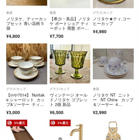
食器
食器
グラス/カップ
ノリタケ、ティーカッ
【希少・美品】ノリタ
ノリタケ★ティ.コー
プセット 青い花柄 5
ケ ポートショア ティ
ヒーカップ
個
ーポット 廃盤 ボーン
¥4,980
チャイナ
¥4,800
¥7,700
グラス/カップ
グラス/カップ
食器
【mや7014】 Noritak
ヴィンテージ オール
ノリタケ NT ニット
e シャーロット カッ
ドノリタケ ゴブレッ
ー NT China カップ
プ&ソーサー ティー
ト 2個 新品
＆ソーサー 4
カップ コーヒーカッ
客 白 青
¥3,000
¥6,500
¥2,990
プ ノリタケ 洋食器
3%還元
3%還元