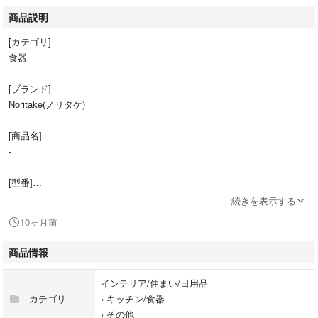
商品説明
[カテゴリ]
食器
[ブランド]
Noritake(ノリタケ)
[商品名]
-
[型番]
-
続きを表示する
10ヶ月前
[表記サイズ]
なし
商品情報
[実寸サイズ]
インテリア/住まい/日用品
■皿
カテゴリ
›
キッチン/食器
直径 : 約 15 cm (直径)
›
その他