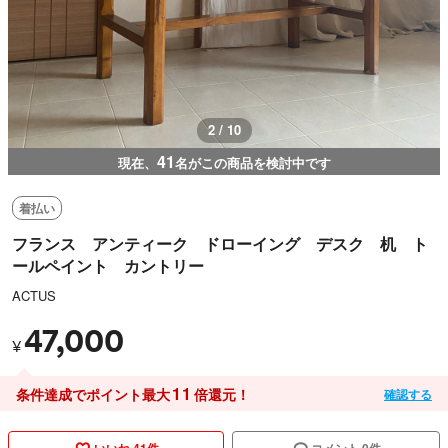
3 / 10
41
現在、
名がこの商品を検討中です
着払い
フランス アンティーク ドローイング デスク 机 ト
ールペイント カントリー
ACTUS
47,000
¥
11
条件達成でポイント最大
倍還元！
確認する
いいね 41件
コメント 0件