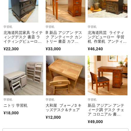
英国
欧州
ヨーロピアン
イギリスアンティーク家具
輸入家具
学習机
学習机
学習机
北海道民芸家具 ライテ
B 新品 アジアン デス
北海道民芸 ライティ
アンファン
ィングデスク 書斎 ラ
ク アンティーク カン
ングビューロー 学習
アントステラ
イティングビューロ
トリー 書斎 カフ
机 作業机 アンティー
ー 幅73cm 奥行き43c
ェ 机 テーブル
ク SG
ブロカント
¥22,300
¥33,000
¥46,240
m 高さ69cm 勉強机 学
象嵌
習机 文机 ヴィンテー
ジ アンティーク
学習机
学習机
学習机
ニトリ 学習机
大和屋 ブォーノ3 キ
新品 アジアン アンテ
ッズデスク＆チェア
ィーク調 デスク チェ
¥18,000
ア コロニアル 書
¥12,000
斎 机 テーブル
¥49,000