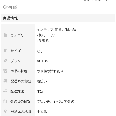
中々手に入らない貴重なデスクですので、アンティーク好きの方に大変オ
29日前
ススメです。
商品情報
使用に伴う小傷はありますが、全体的に見て美品です。ただ、新品ではあ
りませんので完璧を求める神経質な方は購入をお控え下さい。ご理解があ
インテリア/住まい/日用品
る方のみご購入よろしくお願い致します！
カテゴリ
›
机/テーブル
›
学習机
サイズ
横101cm 奥行き55.5cm 高さ117.5cm
サイズ
なし
着払い設定ですが楽々家財便の送料上乗せ配送です。お住まいの地域によ
ブランド
ACTUS
って送料が変わるので購入前にコメントからお住まいの地域をお知らせ下
商品の状態
やや傷や汚れあり
さい。送料を上乗せ致します。
配送料の負担
着払い
関東在住であれば私が直接配送することも可能です。その場合8000円で
す。直接配送の方が楽々家財便より安く済むのでオススメです。
配送方法
未定
ACTUS
発送日の目安
支払い後、2～3日で発送
アクタス
発送元の地域
千葉県
ロイズアンティークス