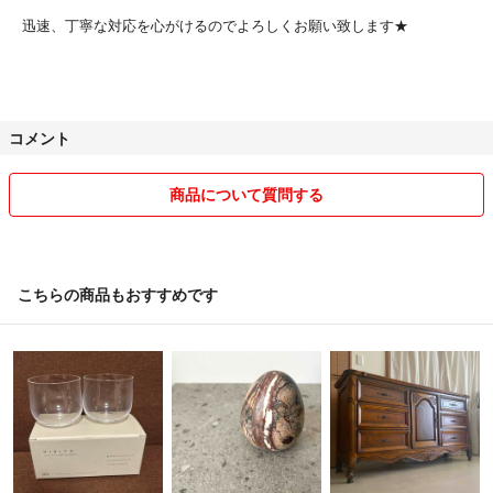
サルタレッリ
迅速、丁寧な対応を心がけるのでよろしくお願い致します★
ドマー二
クラッシュゲート
truckfurniture
wtw
コメント
ローラアシュレイ
チェスト
キャビネット
商品について質問する
サイドボード
テレビボード
棚
飾り棚
こちらの商品もおすすめです
デスク
テーブル
ドレッサー
コンソール
サイドテーブル
シェルフ
アンティーク家具
ヴィンテージ