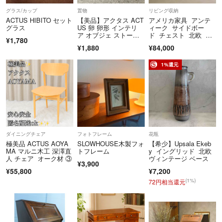
ミッドセンチュリー
グラス/カップ
置物
リビング収納
クラシカル
ACTUS HIBITO セット
【美品】アクタス ACT
アメリカ家具 アンテ
グラス
US 卵 卵形 インテリ
ィーク サイドボー
クラシカルモダン
ア オブジェ ストー
ド チェスト 北欧 飾
クラシック
¥1,780
ン 石 マーブル
り棚 キャビネット
¥1,880
¥84,000
モダン
モダンテイスト
1%還元
シャビーシック
無垢材
書斎
オーク
パイン
パイン材
ダイニングチェア
フォトフレーム
花瓶
カントリー
極美品 ACTUS AOYA
SLOWHOUSE木製フォ
【希少】Upsala Ekeb
家具
MA マルニ木工 深澤直
トフレーム
y イングリッド 北欧
人 チェア オーク材 ③
ヴィンテージ ベース
アメリカ家具
¥3,900
フランス家具
¥55,800
¥7,200
イタリア家具
(1%)
72円相当還元
北欧
北欧家具
イギリス家具