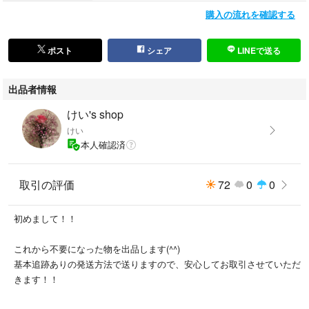
Lloyd's Antiques
購入の流れを確認する
G-PLAN
g-plan
ジープラン
ポスト
シェア
LINEで送る
unico
三越ブルージュ
出品者情報
ブルージュ
COUNTRY HOUSE
けい's shop
カントリーハウス
けい
ボーコンセプト
本人確認済
ドレクセルヘリテイジ
ジャーナルスタンダードファニチャー
取引の評価
72
0
0
マスターウォール
横浜ダニエル
コンランショップ
初めまして！！
葉山ガーデン
飛騨産業
これから不要になった物を出品します(^^)
カンディハウス
基本追跡ありの発送方法で送りますので、安心してお取引させていただ
カリモク
きます！！
マルニ木工
大塚家具