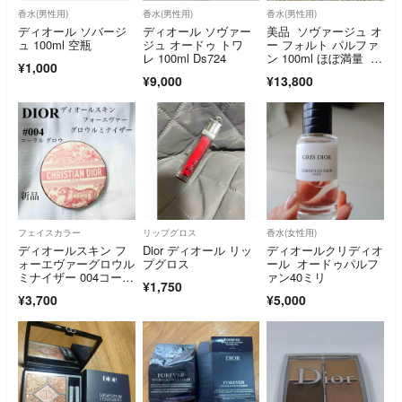
香水(男性用)
香水(男性用)
香水(男性用)
ディオール ソバージ
ディオール ソヴァー
美品 ソヴァージュ オ
ュ 100ml 空瓶
ジュ オードゥ トワ
ー フォルト パルファ
レ 100ml Ds724
ン 100ml ほぼ満量 値
¥1,000
引❌
¥9,000
¥13,800
フェイスカラー
リップグロス
香水(女性用)
ディオールスキン フ
Dior ディオール リッ
ディオールクリディオ
ォーエヴァーグロウル
プグロス
ール オードゥパルフ
ミナイザー 004コーラ
ァン40ミリ
¥1,750
ル グロウ（フェイ
¥3,700
¥5,000
ス パウダー）