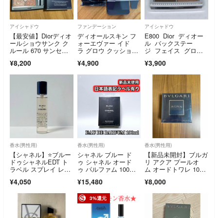
アイシャドウ
ファンデーション
アイシャドウ
【最安値】Diorディオ
ディオールスキン フ
E800 Dior ディオー
ールショウサンク ク
ォーエヴァー イド
ル バックステー
ルール 670 サンセッ
ラ グロウ クッショ
ジ フェイス グロ
ト ブロンズ
ン 12g 1N ニュートラ
ウ パレット 005 コ
¥8,200
¥4,900
¥3,900
ル
ッパー ゴールド フ
ェイスパウダー チー
クカラー
香水(男性用)
香水(男性用)
香水(男性用)
【シャネル】⭐️ブルー
シャネル ブルー ド
【新品未開封】ブルガ
ドゥシャネルEDT ト
ゥ シャネル オード
リ アクア プールオ
ラベル スプレイ レフ
ゥ パルファム 100m
ム オードトワレ 100
ィル 1本
l CHANEL Bleu de Ch
ml 香水 BVLGARI AQ
¥4,050
¥15,480
¥8,000
anel EDP ④
VA
3%還元