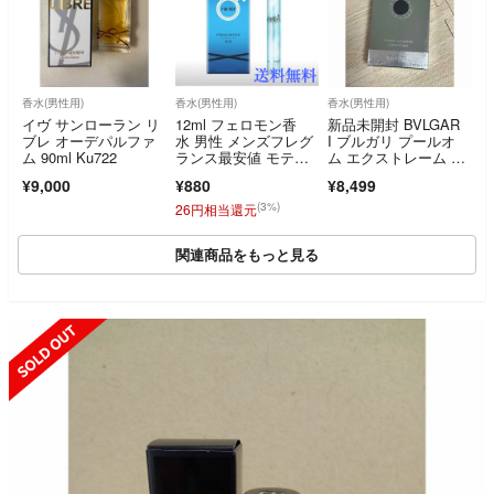
香水(男性用)
香水(男性用)
香水(男性用)
イヴ サンローラン リ
12ml フェロモン香
新品未開封 BVLGAR
ブレ オーデパルファ
水 男性 メンズフレグ
I ブルガリ プールオ
ム 90ml Ku722
ランス最安値 モテ秋
ム エクストレーム オ
冬ユニセックス 春
ードトワレ 100ml
¥9,000
¥880
¥8,499
夏 ボディミスト香 香
水
(3%)
26円相当還元
関連商品をもっと見る
SOLD OUT