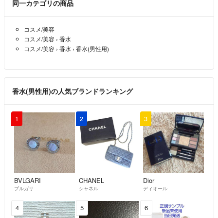
同一カテゴリの商品
コスメ/美容
コスメ/美容
›
香水
コスメ/美容
›
香水
›
香水(男性用)
香水(男性用)の人気ブランドランキング
1
2
3
BVLGARI
CHANEL
Dior
ブルガリ
シャネル
ディオール
4
5
6