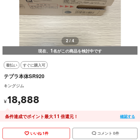
3 / 4
1
現在、
名がこの商品を検討中です
着払い
すぐに購入可
テプラ本体SR920
キングジム
18,888
¥
11
条件達成でポイント最大
倍還元！
確認する
いいね 1件
コメント 0件