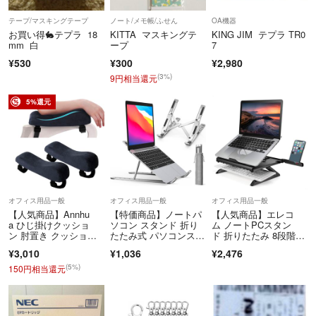
テープ/マスキングテープ
ノート/メモ帳/ふせん
OA機器
お買い得🐇テプラ 18
KITTA マスキングテ
KING JIM テプラ TR0
mm 白
ープ
7
¥530
¥300
¥2,980
(3%)
9円相当還元
5%還元
オフィス用品一般
オフィス用品一般
オフィス用品一般
【人気商品】Annhu
【特価商品】ノートパ
【人気商品】エレコ
a ひじ掛けクッショ
ソコン スタンド 折り
ム ノートPCスタン
ン 肘置き クッショ
たたみ式 パソコンスタ
ド 折りたたみ 8段階 9.
ン 低反発 アーム
ンド 超軽量ポー
5cm高さアッ
¥3,010
¥1,036
¥2,476
(5%)
150円相当還元