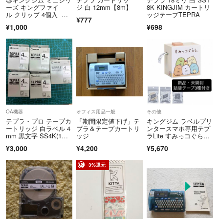
ーズ キングファイ
ジ 白 12mm【8m】
8K KINGJIM カートリ
ル クリップ 4個入 ２
ッジテープTEPRA
¥777
セット
¥1,000
¥698
OA機器
オフィス用品一般
その他
テプラ・プロ テープカ
「期間限定値下げ」テ
キングジム ラベルプリ
ートリッジ 白ラベル 4
プラ＆テープカートリ
ンタースマホ専用テプ
mm 黒文字 SS4K(1コ
ッジ
ラLite すみっコぐらし
入)
LR30SG
¥3,000
¥4,200
¥5,670
3%還元