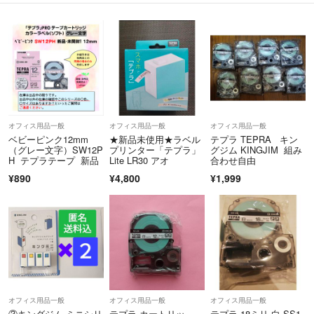
オフィス用品一般
オフィス用品一般
オフィス用品一般
ベビーピンク12mm
★新品未使用★ラベル
テプラ TEPRA キン
（グレー文字）SW12P
プリンター「テプラ」
グジム KINGJIM 組み
H テプラテープ 新品
Lite LR30 アオ
合わせ自由
¥890
¥4,800
¥1,999
オフィス用品一般
オフィス用品一般
オフィス用品一般
③キングジム ミニシリ
テプラ カートリッ
テプラ 18ミリ 白 SS1