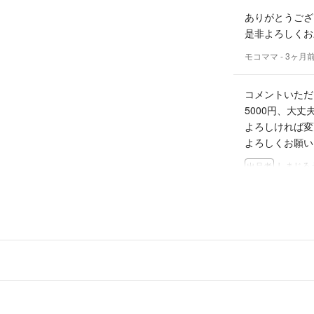
最後までお読み頂
ありがとうござ
いつもありがとう
是非よろしくお願い
モコママ
- 3ヶ月
コメントいただ
5000円、大丈
よろしければ変
よろしくお願い
しまじろ
出品者
コメント失礼い
こちら購入を検
5000円では
大変不躾なお願
モコママ
- 3ヶ月