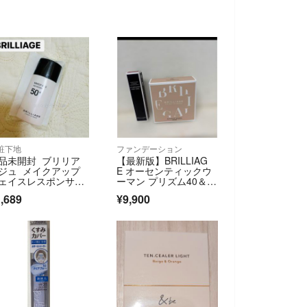
粧下地
ファンデーション
品未開封 ブリリア
【最新版】BRILLIAG
ジュ メイクアップ
E オーセンティックウ
ェイスレスポンサー
ーマン プリズム40＆リ
ラス ミニボトル
ップ
,689
¥9,900