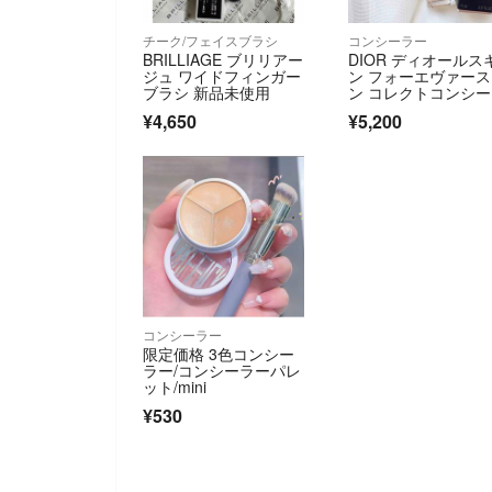
チーク/フェイスブラシ
コンシーラー
BRILLIAGE ブリリアー
DIOR ディオールス
ジュ ワイドフィンガー
ン フォーエヴァー
ブラシ 新品未使用
ン コレクトコンシ
ー 2N 11mL フラン
¥4,650
¥5,200
製
コンシーラー
限定価格 3色コンシー
ラー/コンシーラーパレ
ット/mini
¥530