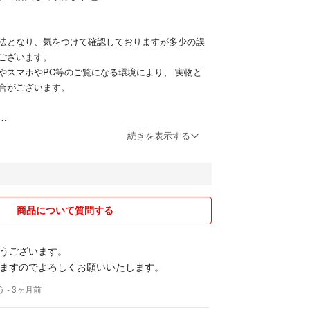
法となり、気をつけて確認しておりますが多少の誤
ございます。
スマホやPC等のご覧になる環境により、 実物と
合がございます。
包させて頂きます。
続きを表示する
ル等リサイクル資材を使用させて頂く事がございま
先に案内させて頂いております。
商品について質問する
返品交換は致しかねます。
変更、削除、休止等させて頂くことがあります。
うございます。
ト便に変更させて頂く場合がございます。
ますのでよろしくお願いいたします。
う
- 3ヶ月前
けします。