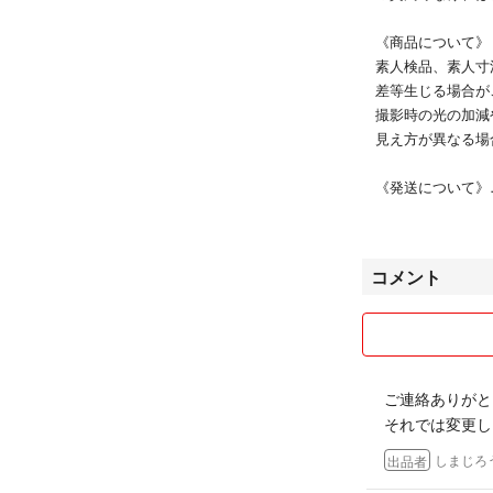
《商品について》
素人検品、素人寸
差等生じる場合が
撮影時の光の加減や
見え方が異なる場
《発送について》
防水等考慮して梱
場合により段ボー
す。
コメント
《その他》
即購入された方優
ご購入者様理由の
都合により価格の
ご連絡ありがと
日本郵便からヤマ
それでは変更し
しまじろ
出品者
素敵な商品をお届