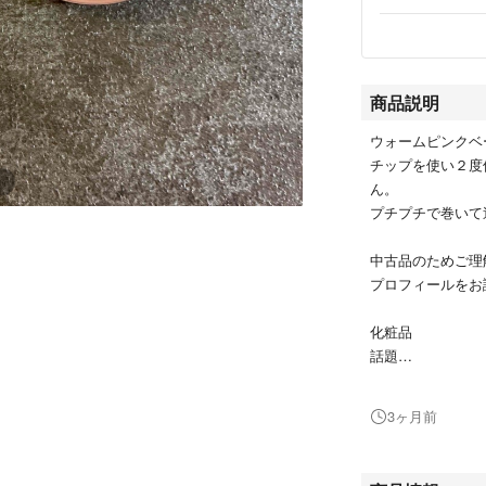
商品説明
ウォームピンクベ
チップを使い２度
ん。
プチプチで巻いて
中古品のためご理
プロフィールをお
化粧品
話題
シミ
肝斑
3ヶ月前