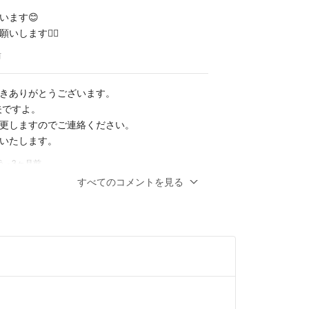
きありがとうございました。
います😊
ございます。
します🙇‍♀️
前
きありがとうございます。
夫ですよ。
更しますのでご連絡ください。
いたします。
う
- 3ヶ月前
すべてのコメントを見る
たします。
討中なのですが、
難しいでしょうか？
いで申し訳ありません。
前