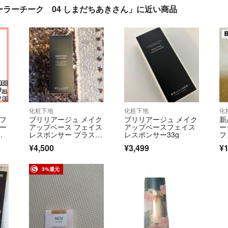
ラーチーク 04 しまだちあきさん」に近い商品
化粧下地
化粧下地
化
モフ
ブリリアージュ メイク
ブリリアージュ メイク
新
ラー
アップベース フェイス
アップベースフェイス
ー
ー
レスポンサー プラス 5
レスポンサー33g
フ
5g
プ
¥4,500
¥3,499
¥1
3%還元