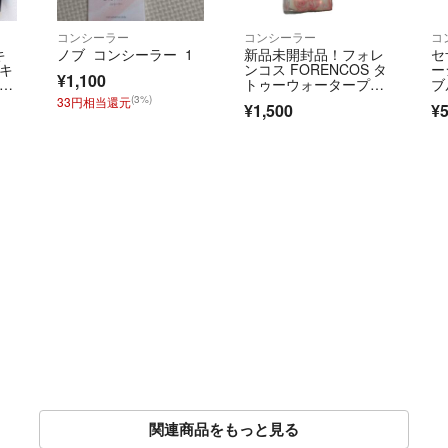
コンシーラー
コンシーラー
コ
キ
ノブ コンシーラー 1
新品未開封品！フォレ
セ
スキ
ンコス FORENCOS タ
ー
¥1,100
ーラ
トゥーウォータープル
ブ
ス
ーフスカーコンシーラ
ラ
(3%)
33円相当還元
¥1,500
¥
ー 01 ライトベージ
ュ ベースメイク
関連商品をもっと見る