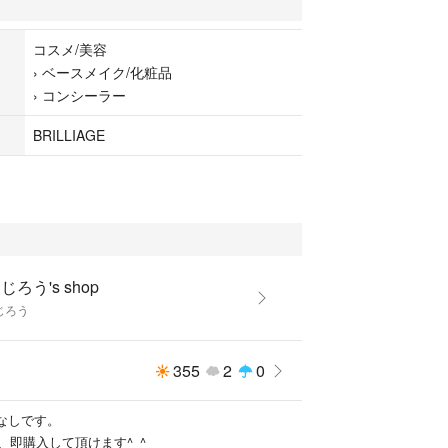
コスメ/美容
›
ベースメイク/化粧品
›
コンシーラー
BRILLIAGE
じろう's shop
じろう
355
2
0
なしです。
、即購入して頂けます^_^