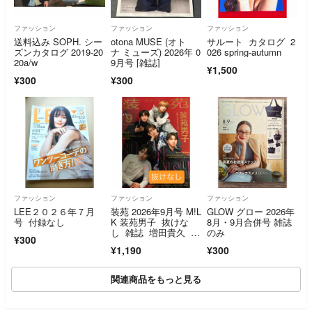
ファッション
ファッション
ファッション
送料込み SOPH. シー
otona MUSE (オト
サルート カタログ 2
ズンカタログ 2019-20
ナ ミューズ) 2026年 0
026 spring-autumn
20a/w
9月号 [雑誌]
¥1,500
¥300
¥300
ファッション
ファッション
ファッション
LEE２０２６年７月
装苑 2026年9月号 M!L
GLOW グロー 2026年
号 付録なし
K 装苑男子 抜けな
8月・9月合併号 雑誌
し 雑誌 増田貴久 中
のみ
¥300
村嶺亜
¥1,190
¥300
関連商品をもっと見る