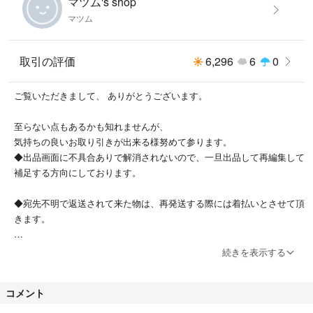
マツム's shop
アウターの上からだと肩掛けできません。
マツム
トートバッグとして使う場合はGLOWがすっぽり入ります。この状態では
マチはなく、すっきりした平たい形。
セットで付いているショルダーストラップ。幅約2.5cm、柔らかな綿テー
取引の評価
6,296
6
0
プです。
バッグに取り付ければショルダーバッグに。長さ調節はできませんが、身
ご覧いただきまして、 ありがとうございます。
長約160cmで斜め掛けすると、バッグの開口部が腰骨の位置にきまし
た。
至らない点もあるかも知れませんが、
フワフワで超軽量のキルティングバッグ。フックやストラップを付ければ
気持ちの良いお取り引きが出来る様努めて参ります。
3WAYで使える機能的なつくりです。
◆出品画面に不具合ありで解消されないので、一旦出品して再編集して
トートとショルダーバッグの状態ではA4ワイド版雑誌もラクに入る、使い
補足する方向にしております。
やすい大きさ。
フックをかければマチのあるコロンとした形に。この状態でも長財布がラ
◆宛先不明で返送されて来た物は、再発送する際には着払いとさせて頂
クに入ります。
きます。
3WAYの使い勝手の良さがいちばんのポイント。マチありのコンパクトな
状態で出かけ、荷物が増えたときにトートに変えても便利です。
◆領収書発行は対応しておりませんので、必要な方はご購入をお控え願
続きを表示する
います。
普通評価を頂いたのがこの領収書を巡る件で、フリル規定にも書かれて
コメント
るのですが必要時は事前申請を入れてた頂いた方が今後、トラブルを回
避する為にも必要な旨をお知らせした結果です。こちらからは良いの評