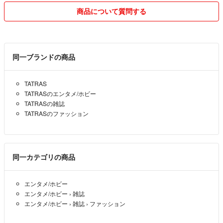
価でお返しし領収書もお入れしましたが、自分なりに努めた結果が悲し
商品について質問する
い結末になったので領収書はお断りさせて下さい。
◆購入手続きは、最後まで責任をもってお取引が出来る方でお願い致し
ます。
同一ブランドの商品
当方が発送通知に変更するタイミングは、追跡が可能となった段階です
ので、発送通知に変わってないからと安易にキャンセルを言われても、
TATRAS
既に発送済みの事が有り、そうなると回収の対応が出来ません。
TATRASのエンタメ/ホビー
発送後の物に対しては、(他の方から重複購入になり)不要になったから
TATRASの雑誌
と返品を言われても受け付けられませんので、受け取って頂きご自身で
TATRASのファッション
転売等を行って下さい。
★お値下げについて・・・商品説明にも記載させて頂いてますが、単品
でのお値下げは考えてない事と、他の方にも同じ様にお断りしてきてる
同一カテゴリの商品
ので（特にまだ取引中の場合は）了承してはダメだと思っています。
また、提示額で購入して下さった方が居られる場合は、自分が購入者だ
エンタメ/ホビー
った場合、値上げは許されても値下げは嬉しくないと感じるのでゴメン
エンタメ/ホビー
›
雑誌
なさい。
エンタメ/ホビー
›
雑誌
›
ファッション
◆パソコンで進行しておりますのと、日中は仕事をしておりますので、