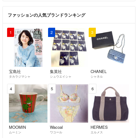
返答が遅くなることもございますが、メッセージは確認次第、必ずお返
事をさせて頂く様に努めます。
ファッションの人気ブランドランキング
返信が遅くなってしまってることにお詫び申し上げます。
1
2
3
宝島社
集英社
CHANEL
タカラジマシャ
シュウエイシャ
シャネル
4
5
6
MOOMIN
Wacoal
HERMES
ムーミン
ワコール
エルメス