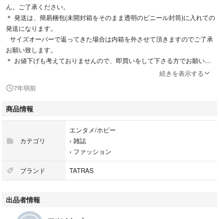
ん。ご了承ください。
＊ 発送は、簡易梱包(未開封箱をそのまま透明のビニール封筒)に入れての
発送になります。
サイズオーバーで返ってきた場合は内箱を外させて頂きますのでご了承
お願い致します。
＊ お値下げも考えておりませんので、即買いをして下さる方でお願い致
します。
続きを表示する
＊ ＰＣにて取引を進めております。日中も仕事の都合でご連絡が遅くな
7年弱前
るかもしれませんので、お許し頂ける方でお願い致します。
商品情報
GLOW グロー 2019年 3月号 付録
タトラス＆ストラダエスト 3WAYキルティングバッグ
エンタメ/ホビー
カテゴリ
›
雑誌
サイズ(約)：縦34×横37×マチ4cm
›
ファッション
ストラップの長さ（約）：120cm
素材：ポリエステル、ポリウレタン、PVC、POM、合金
ブランド
TATRAS
外側のキルティングはモコモコし過ぎず、すっきりした外観。程よい厚み
出品者情報
＆軽量の素材です。
幅約4cmの持ち手も軽くフワフワしたつくり。こちらの持ち手は、厚手の