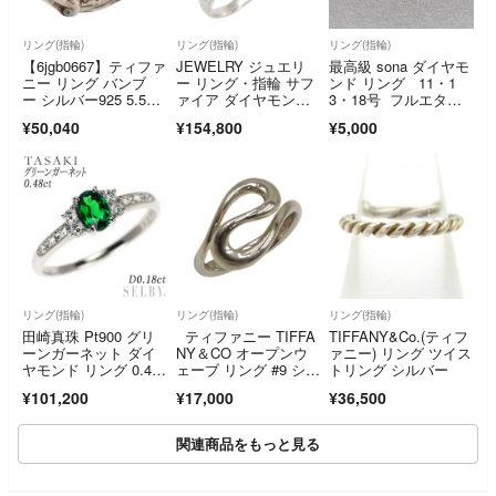
リング(指輪)
リング(指輪)
リング(指輪)
【6jgb0667】ティファ
JEWELRY ジュエリ
最高級 sona ダイヤモ
ニー リング バンブ
ー リング・指輪 サフ
ンド リング 11・1
ー シルバー925 5.5号
ァイア ダイヤモン
3・18号 フルエタニ
【中古】レディース
ド リング
ティ ゴールド 高級ジ
¥50,040
¥154,800
¥5,000
ルコニア
リング(指輪)
リング(指輪)
リング(指輪)
田崎真珠 Pt900 グリ
ティファニー TIFFA
TIFFANY&Co.(ティフ
ーンガーネット ダイ
NY＆CO オープンウ
ァニー) リング ツイス
ヤモンド リング 0.48
ェーブ リング #9 シル
トリング シルバー
ct D0.18ct
バー SV925 ジュエリ
¥101,200
¥17,000
¥36,500
ー
関連商品をもっと見る