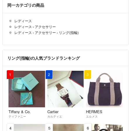
同一カテゴリの商品
○リングサイズ11号
○リング幅 縦幅最大7.2㎜リング腹側幅2.4㎜
○重さ3.61g
レディース
○専用ケースあり
レディース
›
アクセサリー
レディース
›
アクセサリー
›
リング(指輪)
• ───── ✾ ───── •
#MONAコレクション
リング(指輪)の人気ブランドランキング
1
2
3
Tiffany & Co.
Cartier
HERMES
ティファニー
カルティエ
エルメス
4
5
6