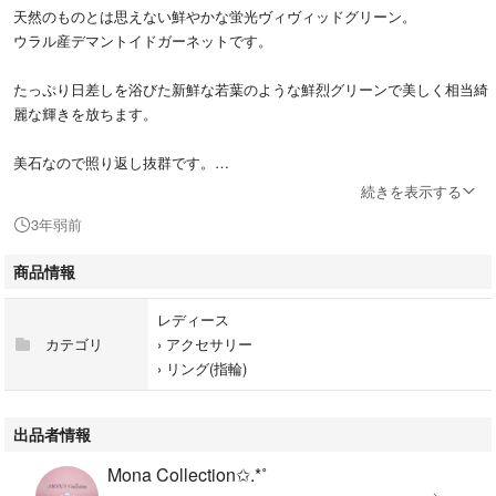
天然のものとは思えない鮮やかな蛍光ヴィヴィッドグリーン。
ウラル産デマントイドガーネットです。
たっぷり日差しを浴びた新鮮な若葉のような鮮烈グリーンで美しく相当綺
麗な輝きを放ちます。
美石なので照り返し抜群です。
デマントイドガーネットはダイヤモンドをしのぐ高い分散率と屈折率で見
続きを表示する
事な煌めきとファイヤーを見せる宝石ですから、高品質でしか得られない
3年弱前
輝きもお楽しみいただきたく思います。
商品情報
このグリーンはクロムの含有により最高級のエメラルドカラーを持つ宝石
としてガーネット属の中でも特別な地位を得ています。
レディース
その中でもこの石目としてトップにくるヴィヴィッドなグリーン。
カテゴリ
›
アクセサリー
›
リング(指輪)
デマンは濃すぎると沈んで輝きの強さが鈍くなり、浅すぎてもグリーンの
コクやネオン感が感じられにくく、この辺りはベストな1石ではないでし
ょうか。
出品者情報
Mona Collection✩.*˚
地金はハードプラチナプラチナ950を使っています。