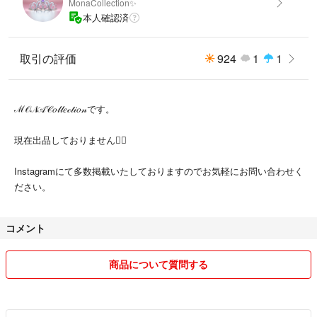
MonaCollection✨
ダイヤモンドはトータル0.32ct。
本人確認済
所見SIからVSクラスの上質石を厳選していますのでデマントイドの輝き
と相まって華やかに輝きます。
取引の評価
924
1
1
リズミカルにデマントイドとダイヤモンドをあしらっていますので様々な
角度でお楽しみいただけると思います。
ℳ𝒪𝒩𝒜𝒞𝑜𝓁𝓁𝑒𝒸𝓉𝒾𝑜𝓃です。
この蛍光グリーンカラーの輝を見ていると爽やかに揺れる鮮やかな若葉を
思わずにはいられません。
現在出品しておりません🙇‍♀️
強い日差しにもビシビシ輝きを放ってきて見栄えのするデマントイドガー
ネットリングを是非お楽しみ下さいませ。
Instagramにて多数掲載いたしておりますのでお気軽にお問い合わせく
ださい。
• ───── ✾ ───── •
コメント
○鑑別書
○pt950 刻印
商品について質問する
ホールスティールインクルージョン表記
(ウラル産)
○デマンドガーネット0.37ct 刻印
○ダイヤモンド0.32ct 刻印