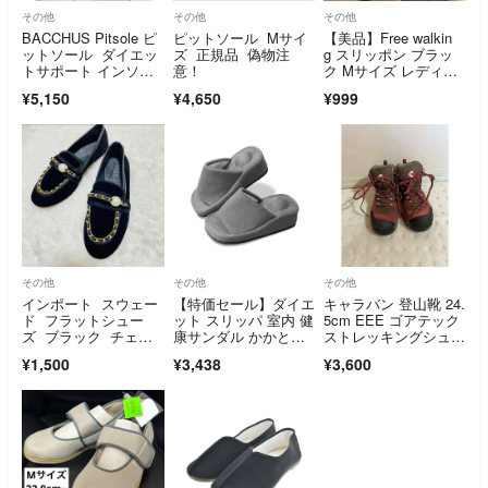
その他
その他
その他
BACCHUS Pitsole ピ
ピットソール Mサイ
【美品】Free walkin
ットソール ダイエッ
ズ 正規品 偽物注
g スリッポン ブラッ
トサポート インソー
意！
ク Mサイズ レディー
ル M
ス
¥5,150
¥4,650
¥999
その他
その他
その他
インポート スウェー
【特価セール】ダイエ
キャラバン 登山靴 24.
ド フラットシュー
ット スリッパ 室内 健
5cm EEE ゴアテック
ズ ブラック チェー
康サンダル かかとな
ストレッキングシュー
ン パール 女性靴
し 美脚 美尻
ズ
¥1,500
¥3,438
¥3,600