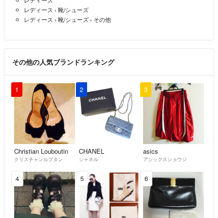
レディース
›
靴/シューズ
レディース
›
靴/シューズ
›
その他
その他の人気ブランドランキング
1
2
3
Christian Louboutin
CHANEL
asics
クリスチャンルブタン
シャネル
アシックスショウジ
4
5
6