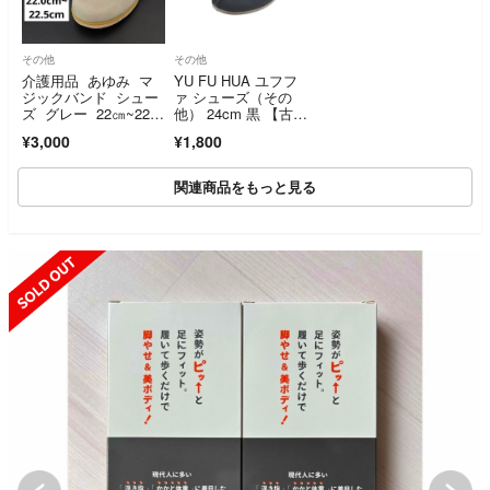
その他
その他
介護用品 あゆみ マ
YU FU HUA ユフフ
ジックバンド シュー
ァ シューズ（その
ズ グレー 22㎝~22.5
他） 24cm 黒 【古
㎝ タグ付き
着】【中古】【送料無
¥3,000
¥1,800
料】
関連商品をもっと見る
SOLD OUT