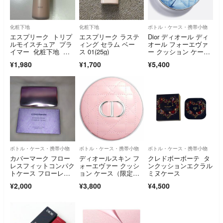
化粧下地
化粧下地
ボトル・ケース・携帯小物
エスプリーク トリプ
エスプリーク ラステ
Dior ディオール ディ
ルモイスチュア プラ
ィング セラム ベー
オール フォーエヴァ
イマー 化粧下地 コ
ス 01(25g)
ー クッション ケー
ーセー
ス ブルーボウ
¥1,980
¥1,700
¥5,400
ボトル・ケース・携帯小物
ボトル・ケース・携帯小物
ボトル・ケース・携帯小物
カバーマーク フロー
ディオールスキン フ
クレドボーボーテ タ
レスフィットコンパク
ォーエヴァー クッシ
ンクッションエクラル
トケース フローレス
ョン ケース（限定
ミヌケース
フィット用(1コ入)
品）ピンクカナージュ
¥2,000
¥3,800
¥4,500