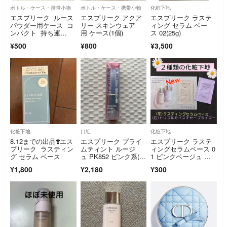
ボトル・ケース・携帯小物
ボトル・ケース・携帯小物
化粧下地
エスプリーク ルース
エスプリーク アクア
エスプリーク ラステ
パウダー用ケース コ
リー スキンウェア
ィング セラム ベー
ンパクト 持ち運
用 ケース(1個)
ス 02(25g)
び 旅行 詰め替え
¥500
¥800
¥3,500
化粧下地
口紅
化粧下地
8.12までの出品❣️エス
エスプリーク プライ
エスプリーク ラステ
プリーク ラスティン
ムティント ルージ
ィングセラムベース 0
グ セラム ベース
ュ PK852 ピンク系(2.
1 ピンクベージュ プ
2g)
ライマー 下地
¥1,800
¥2,180
¥300