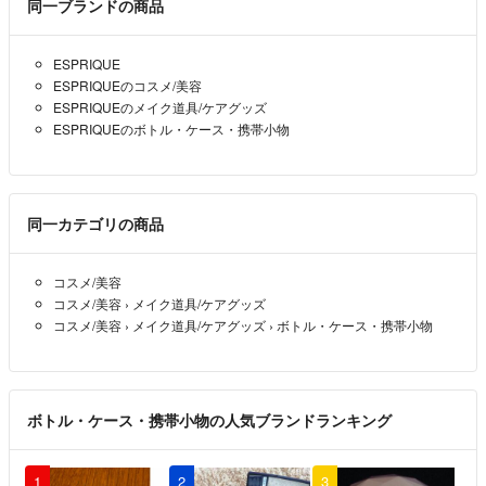
同一ブランドの商品
はじめまして
購入希望なんですけど、300円にお値下げ可能でしょうか？
ESPRIQUE
あゆ
- 1年以上前
ESPRIQUEのコスメ/美容
ESPRIQUEのメイク道具/ケアグッズ
ESPRIQUEのボトル・ケース・携帯小物
同一カテゴリの商品
コスメ/美容
コスメ/美容
›
メイク道具/ケアグッズ
コスメ/美容
›
メイク道具/ケアグッズ
›
ボトル・ケース・携帯小物
ボトル・ケース・携帯小物の人気ブランドランキング
1
2
3