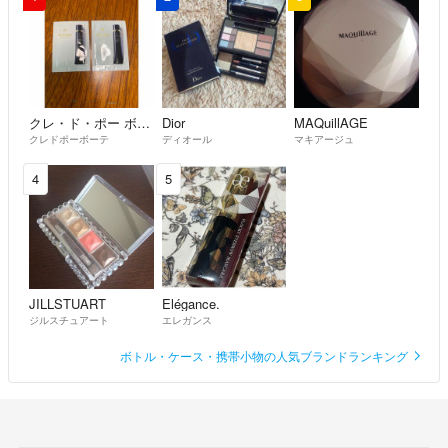
クレ・ド・ポー ボーテ
Dior
MAQuillAGE
クレドポーボーテ
ディオール
マキアージュ
4
5
JILLSTUART
Elégance.
ジルスチュアート
エレガンス
ボトル・ケース・携帯小物の人気ブランドランキング