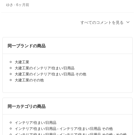
ゆき
- 6ヶ月前
着払いですが、問題ないでしょうか？
すべてのコメントを見る
出品致しました！
K
- 6ヶ月前
出品者
同一ブランドの商品
ご返信ありがとうございます！
購入させて頂きます。
大建工業
大建工業のインテリア/住まい/日用品
ゆき
- 6ヶ月前
大建工業のインテリア/住まい/日用品 その他
大建工業のその他
コメントありがとうございます！
あります☺︎
K
- 6ヶ月前
出品者
同一カテゴリの商品
恐れ入ります。
インテリア/住まい/日用品
こちらはまだ在庫ございますか？
インテリア/住まい/日用品
›
インテリア/住まい/日用品 その他
インテリア/住まい/日用品
›
インテリア/住まい/日用品 その他
›
その他
ゆき
- 6ヶ月前