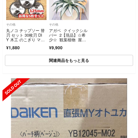
その他
その他
丸ノコ チップソー 替
アガベ クイックシル
刃 セット 30枚刃 DI
バー 2【現品】☆希
Y 木工 のこぎり マル
少☆ 観葉植物 屋
ノコ
外 ドライガーデ
¥1,880
¥9,900
ン 大型
関連商品をもっと見る
SOLD OUT