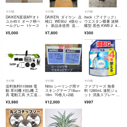
その他
その他
その他
DAIKEN直張MYオト
DAIKEN ダイケン 点
iteck（アイテック）
ユカ45Ⅱ オーク柄ペ
検口 WE60J 4個セッ
ウエスタン蝶番 波柄
ールグレー 1ケース
ト 新品未使用 送料
蝶型 黒色 KWB-2 4個
込み
セット
¥5,000
¥7,800
¥300
その他
その他
その他
送料無料h15898 電
Nitto シーリング用マ
ファブリーズ 無香
動 草刈機 刈払機 工
スキングテープ18㎜×
料 1280mL 速乾ジェ
具 電動工具 大工道
18m 70巻入×2箱
ット 消臭スプレー 超
具 DIY
Big詰め替え
¥3,980
¥12,000
¥997