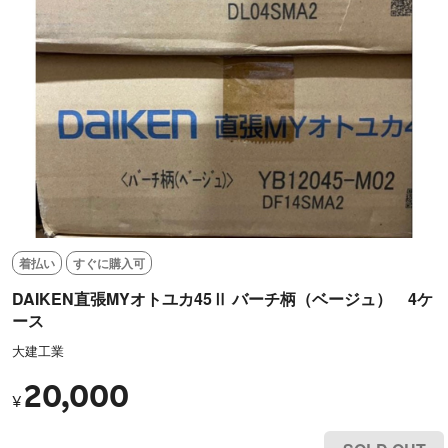
着払い
すぐに購入可
DAIKEN直張MYオトユカ45Ⅱ バーチ柄（ベージュ） 4ケ
ース
大建工業
20,000
¥