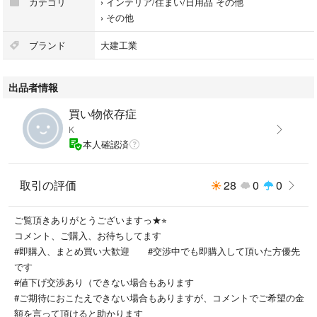
カテゴリ
›
インテリア/住まい/日用品 その他
›
その他
ブランド
大建工業
出品者情報
買い物依存症
K
本人確認済
取引の評価
28
0
0
ご覧頂きありがとうございますっ★⭐︎
コメント、ご購入、お待ちしてます
#即購入、まとめ買い大歓迎 #交渉中でも即購入して頂いた方優先
です
#値下げ交渉あり（できない場合もあります
#ご期待におこたえできない場合もありますが、コメントでご希望の金
額を言って頂けると助かります