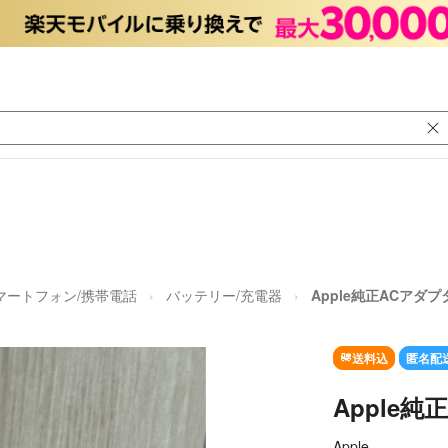
マートフォン/携帯電話
バッテリー/充電器
Apple純正ACアダプ
送料込
匿名配
Apple
Apple