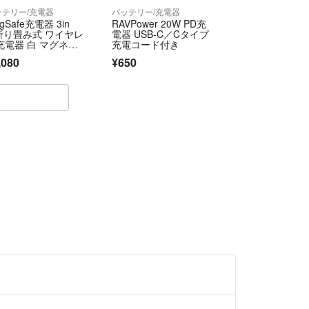
ッテリー/充電器
バッテリー/充電器
gSafe充電器 3in
RAVPower 20W PD充
 折り畳み式 ワイヤレ
電器 USB-C／Cタイプ
充電器 白 マグネッ
充電コード付き
充電器 充電スタン
,080
¥650