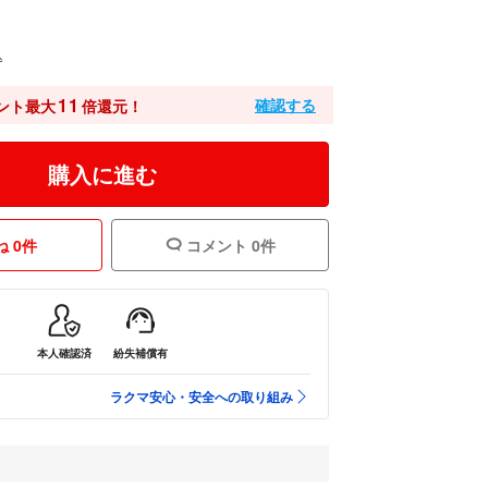
込
11
確認する
ント最大
倍還元！
購入に進む
 0件
コメント 0件
本人確認済
紛失補償有
ラクマ安心・安全への取り組み