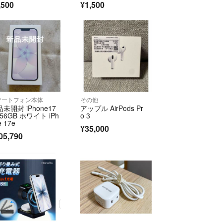
,500
¥1,500
合上、ご協力頂けますと幸いです。
る返品は発送前でも一切応じられません。
に発送準備に取り掛かる事や他サイトの出品を取り
れぐれもご注意くださいませ。
ル品を使用する事がございます。
マートフォン本体
その他
未開封 iPhone17
アップル AirPods Pr
ださり、ありがとうございました。
256GB ホワイト iPh
o 3
を心がけますので、ご縁がありましたらよろしくお
e 17e
¥35,000
05,790