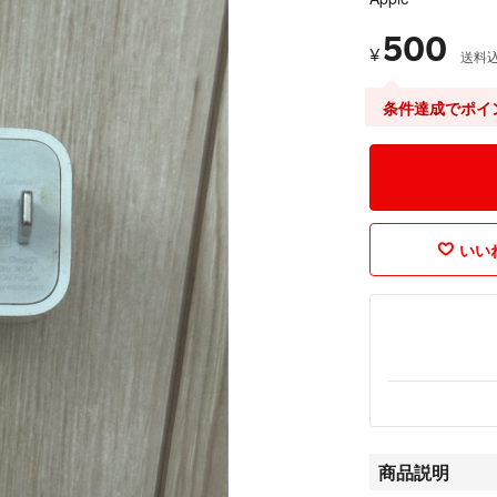
500
¥
送料
条件達成でポイ
いいね
商品説明