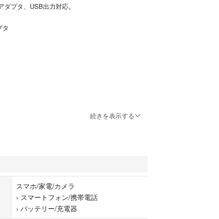
ACアダプタ、USB出力対応。
プタ
B
新品ではございません。
続きを表示する
とは確認済みです。
しているため、突然削除する場合がございます。
スマホ/家電/カメラ
›
スマートフォン/携帯電話
›
バッテリー/充電器