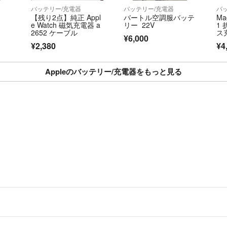
バッテリー/充電器
バッテリー/充電器
バ
【残り2点】純正 Appl
バートル空調服バッテ
Ma
e Watch 磁気充電器 a
リー 22V
1
2652 ケーブル
ス
¥6,000
ト
¥2,380
¥4
ド
Appleのバッテリー/充電器をもっと見る