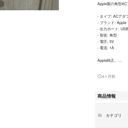
Apple製の角型
- タイプ: ACアダ
- ブランド: Apple
- 出力ポート: US
- 形状: 角型
- 電圧: 5V
- 電流: 1A
Apple純正。
数回使用したので
使用に問題ないこ
4ヶ月前
他サイトでも出品
商品情報
カテゴリ