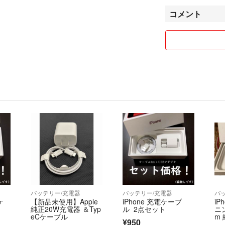
コメント
基本的に即決優先
売り切りたいので
出品価格から手数
いいたします。
（お値下げ不可の
い）
まとめて購入くだ
送料込みの商品に
で発送しておりま
補償や追跡等ござ
さいませ。
※発送方法に関し
います。
複数商品をご購入
バッテリー/充電器
バッテリー/充電器
バ
いただくことがご
ケ
【新品未使用】Apple
iPhone 充電ケーブ
iP
純正20W充電器 ＆Typ
ル 2点セット
ニ
コンビニ支払いの
eCケーブル
m
¥950
ト