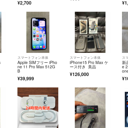
します。
¥2,700
¥1
商品発送準備の都
購入者様都合によ
※購入確認後すぐ
消すため。
購入間違いにはく
梱包にはリサイク
スマートフォン本体
スマートフォン本体
ス
G
Apple SIMフリー iPho
iPhone15 Pro Max ケ
新品
ここまでお読みく
ne 11 Pro Max 512G
ース付き 美品
e 
気持ちの良い取引
B
on
¥126,000
願いいたします。
¥39,999
¥1