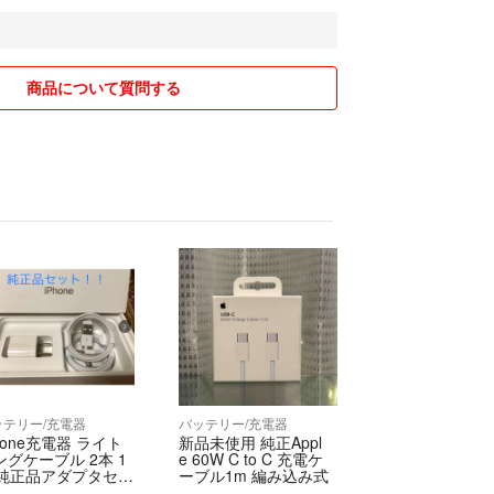
です。
商品によっては多少の値下げ交渉には応じますが、
料、送料がかかることを考えて常識の範囲内でお願
商品について質問する
ものもございますので商品説明欄をご確認くださ
さる方はサービスさせて頂きます。
関しては、定形外郵便やゆうメール等最安値のもの
す。
いませんので、不安な方は購入前に一度ご相談くだ
ては梱包後、サイズの関係で変更となる場合もござ
いただいた場合、発送先が同一のときは同梱させて
ッテリー/充電器
バッテリー/充電器
ざいます。
hone充電器 ライト
新品未使用 純正Appl
ングケーブル 2本 1
e 60W C to C 充電ケ
方は購入後、お支払い予定日のご連絡をお願いいた
 純正品アダプタセッ
ーブル1m 編み込み式