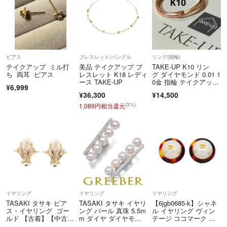
ピアス
ブレスレット/バングル
リング(指輪)
テイクアップ ミル打
美品 テイクアップ ブ
TAKE-UP K10 リン
ち 両耳 ピアス
レスレット K18 レディ
グ ダイヤモンド 0.01 1
ース TAKE-UP
0金 指輪 テイクアッ
¥6,999
プ 10号
¥36,300
¥14,500
(3%)
1,089円相当還元
イヤリング
イヤリング
イヤリング
TASAKI タサキ ピア
TASAKI タサキ イヤリ
【6jgb0685-k】シャネ
ス・イヤリング ゴー
ング パール 真珠 5.5m
ル イヤリング ヴィン
ルド 【古着】【中古】
m ダイヤ ダイヤモン
テージ ココマーク べ
【送料無料】
ド 0.16ct バランスプラ
っ甲柄 丸型 サーク