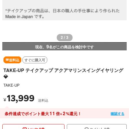
2 / 3
9
現在、
名がこの商品を検討中です
送料込
すぐに購入可
TAKE-UP テイクアップ アクアマリンスイングイヤリング
💎
TAKE-UP
13,999
¥
送料込
11
2
条件達成でポイント最大
倍+
%還元！
確認する
いいね 9件
コメント 0件