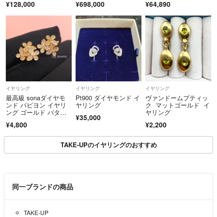
¥128,000
¥698,000
¥64,890
ス K18WG 保証書
ル GPメッキ フェイク
パール ゴールド ブラ
ウン【中古】レディー
ス
イヤリング
イヤリング
イヤリング
最高級 sonaダイヤモ
Pt900 ダイヤモンド イ
ヴァンドームブティッ
ンド パピヨン イヤリ
ヤリング
ク マットゴールド イ
ング ゴールド バタフ
ヤリング
¥35,000
ライ 蝶々 高級ジルコ
¥4,800
¥2,200
ニア 金属アレルギー対
応
TAKE-UPのイヤリングのおすすめ
同一ブランドの商品
TAKE-UP