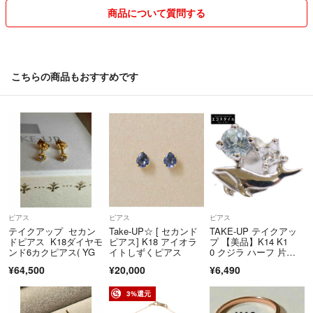
商品について質問する
こちらの商品もおすすめです
ピアス
ピアス
ピアス
テイクアップ セカン
Take-UP☆ [ セカンド
TAKE-UP テイクアッ
ドピアス K18ダイヤモ
ピアス] K18 アイオラ
プ 【美品】K14 K1
ンド6カクピアス( YG
イトしずくピアス
0 クジラ ハーフ 片
耳 シングル
¥64,500
¥20,000
¥6,490
3%還元