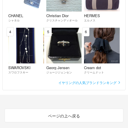
CHANEL
Christian Dior
HERMES
シャネル
クリスチャンディオール
エルメス
4
5
6
SWAROVSKI
Georg Jensen
Cream dot
スワロフスキー
ジョージジェンセン
クリームドット
イヤリングの人気ブランドランキング
ページの上へ戻る